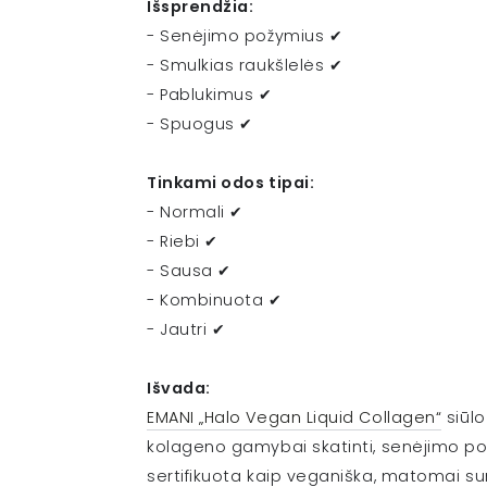
Išsprendžia:
- Senėjimo požymius ✔
- Smulkias raukšlelės ✔
- Pablukimus ✔
- Spuogus ✔
Tinkami odos tipai:
- Normali ✔
- Riebi ✔
- Sausa ✔
- Kombinuota ✔
- Jautri ✔
Išvada:
EMANI „Halo Vegan Liquid Collagen“
siūlo
kolageno gamybai skatinti, senėjimo pož
sertifikuota kaip veganiška, matomai su