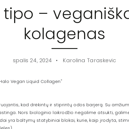
o tipo – veganišk
kolagenas
spalis 24, 2024
Karolina Taraskevic
Halo Vegan Liquid Collagen"
uojantis, kad drėkintų ir stiprintų odos barjerą. Su amž
tinga. Nors biologinio laikrodžio negalime atsukti, galim
ai yra baltymų statybiniai blokai, kurie, kaip įrodyta, st
eles).