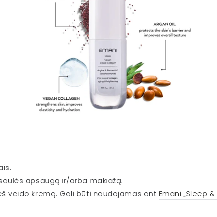
ais.
š saulės apsaugą ir/arba makiažą.
ieš veido kremą. Gali būti naudojamas ant
Emani „Sleep 