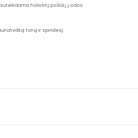
uteikdama holistinį požiūrį į odos
jaunatvišką toną ir spindesį.