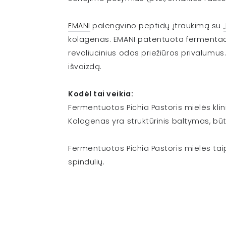
EMANI
palengvino peptidų įtraukimą su
kolagenas. EMANI patentuota fermentacij
revoliucinius odos priežiūros privalumus
išvaizdą.
Kodėl tai veikia:
Fermentuotos Pichia Pastoris mielės klin
Kolagenas yra struktūrinis baltymas, būt
Fermentuotos Pichia Pastoris mielės tai
spindulių.