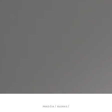
PRADŽIA
/
BLOGAS
/