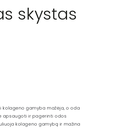
as skystas
iumi kolageno gamyba mažėja, o oda
e apsaugoti ir pagerinti odos
imuliuoja kolageno gamybą ir mažina