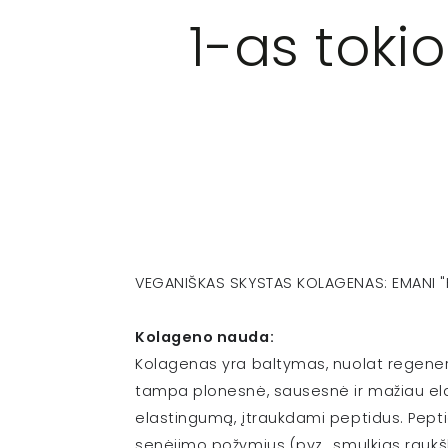
1-as toki
VEGANIŠKAS SKYSTAS KOLAGENAS: EMANI "
Kolageno nauda:
Kolagenas yra baltymas, nuolat regener
tampa plonesnė, sausesnė ir mažiau elas
elastingumą, įtraukdami peptidus. Peptid
senėjimo požymius (pvz., smulkias raukšl