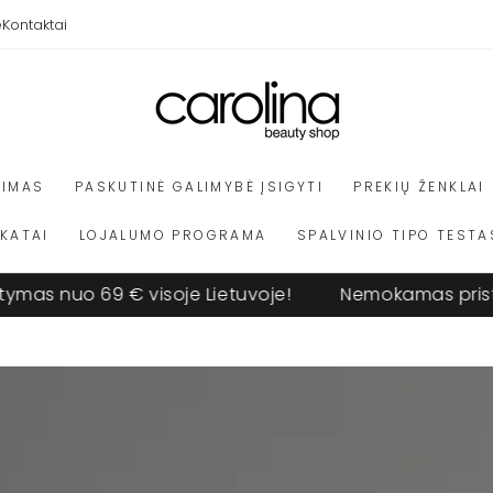
e
Kontaktai
VIMAS
PASKUTINĖ GALIMYBĖ ĮSIGYTI
PREKIŲ ŽENKLAI
IKATAI
LOJALUMO PROGRAMA
SPALVINIO TIPO TESTA
 nuo 69 € visoje Lietuvoje!
Nemokamas pristatym