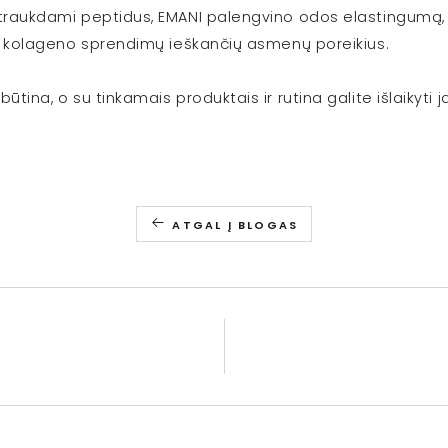
Įtraukdami peptidus, EMANI palengvino odos elastingumą, s
škų kolageno sprendimų ieškančių asmenų poreikius.
ūtina, o su tinkamais produktais ir rutina galite išlaikyti 
ATGAL Į BLOGAS