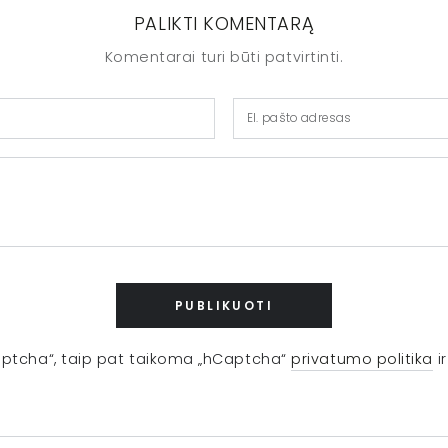
PALIKTI KOMENTARĄ
Komentarai turi būti patvirtinti.
El.
pašto
adresas
PUBLIKUOTI
ptcha“, taip pat taikoma „hCaptcha“
privatumo politika
i