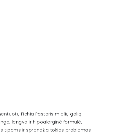
entuotų Pichia Pastoris mielių galią
nga, lengva ir hipoalerginė formulė,
dos tipams ir sprendžia tokias problemas