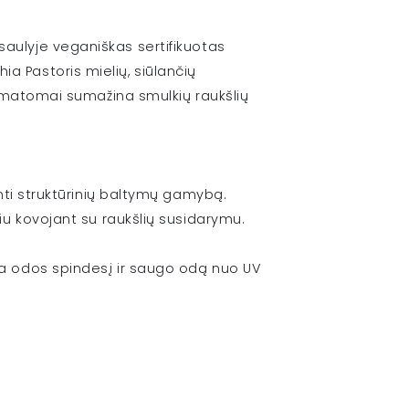
saulyje veganiškas sertifikuotas
a Pastoris mielių, siūlančių
ri matomai sumažina smulkių raukšlių
inti struktūrinių baltymų gamybą.
iu kovojant su raukšlių susidarymu.
ia odos spindesį ir saugo odą nuo UV