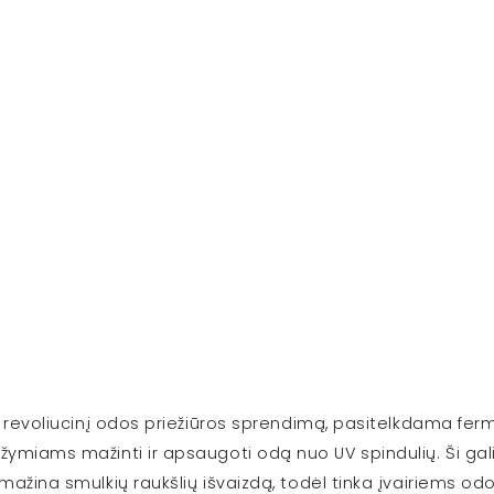
 revoliucinį odos priežiūros sprendimą, pasitelkdama ferm
ymiams mažinti ir apsaugoti odą nuo UV spindulių. Ši gali
mažina smulkių raukšlių išvaizdą, todėl tinka įvairiems o