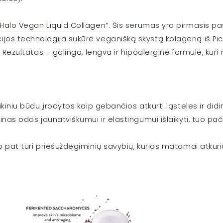
„Halo Vegan Liquid Collagen“
. Šis serumas yra pirmasis pa
os technologija sukūrė veganišką skystą kolageną iš Pichi
. Rezultatas – galinga, lengva ir hipoalerginė formulė, ku
ikiniu būdu įrodytos kaip gebančios atkurti ląsteles ir did
inas odos jaunatviškumui ir elastingumui išlaikyti, tuo pač
p pat turi priešuždegiminių savybių, kurios matomai atkur