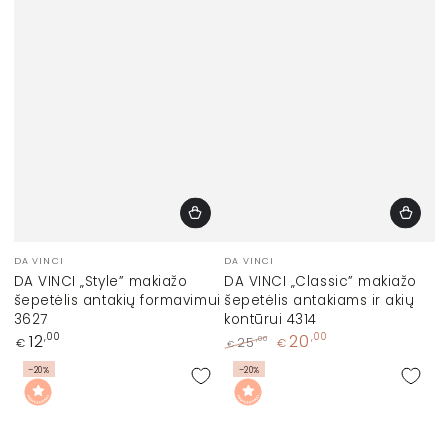
Prekinis
Prekinis
DA VINCI
DA VINCI
ženklas:
ženklas:
DA VINCI „Style” makiažo
DA VINCI „Classic” makiažo
šepetėlis antakių formavimui
šepetėlis antakiams ir akių
3627
kontūrui 4314
Įprasta
12
20
,00
,00
,00
25
€
€
€
kaina
Įprasta
Kaina
–20%
–20%
kaina
su
nuolaida