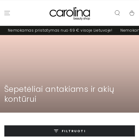
PRALEISTI
Krepšel
emokamas pristatymas nuo 69 € visoje Lietuvoje!
Nemokamas pri
Kolekcija:
Šepetėliai antakiams ir akių
kontūrui
FILTRUOTI