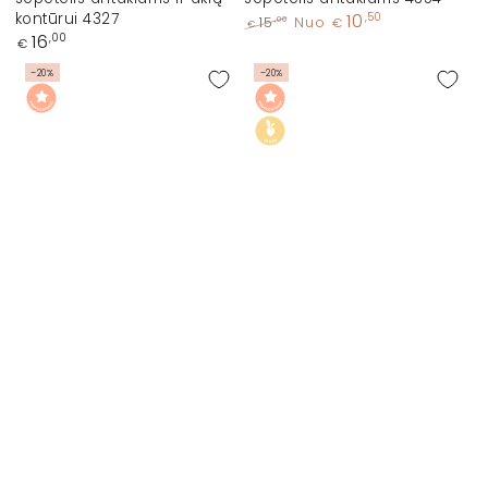
kontūrui 4327
10
,50
,00
15
Nuo
€
€
Įprasta
16
,00
Įprasta
Kaina
€
kaina
kaina
su
–20%
–20%
nuolaida