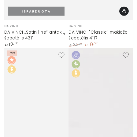
IŠPARDUOTA
Prekinis
Prekinis
DA VINCI
DA VINCI
ženklas:
ženklas:
DA VINCI „Satin line” antakių
DA VINCI "Classic" makiažo
šepetėlis 4311
šepetėlis 4117
Įprasta
12
19
,60
,20
,00
24
€
€
€
kaina
Įprasta
Kaina
–20%
kaina
su
nuolaida