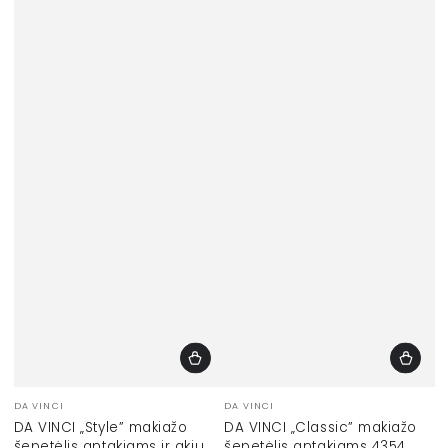
Prekinis
Prekinis
DA VINCI
DA VINCI
ženklas:
ženklas:
DA VINCI „Style” makiažo
DA VINCI „Classic” makiažo
šepetėlis antakiams ir akių
šepetėlis antakiams 4354