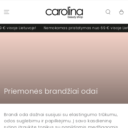
PRALEISTI
Krepšel
e Lietuvoje!
Nemokamas pristatymas nuo 69 € visoje Lietuvoje!
Kolekcija:
Priemonės brandžiai odai
Brandi oda dažnai susijusi su elastingumo trūkumu,
odos suglebimu ir papilkėjimu. Į savo kasdieninę
rutina įtraukite tonikus su papildomis medžiagomis,