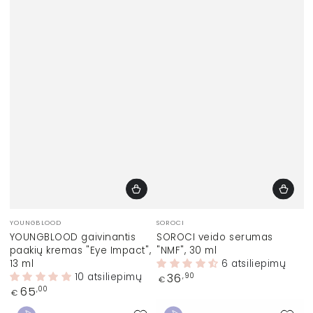
Prekinis
Prekinis
YOUNGBLOOD
SOROCI
ženklas:
ženklas:
YOUNGBLOOD gaivinantis
SOROCI veido serumas
paakių kremas "Eye Impact",
"NMF", 30 ml
13 ml
6 atsiliepimų
10 atsiliepimų
Įprasta
36
,90
€
kaina
Įprasta
65
,00
€
kaina