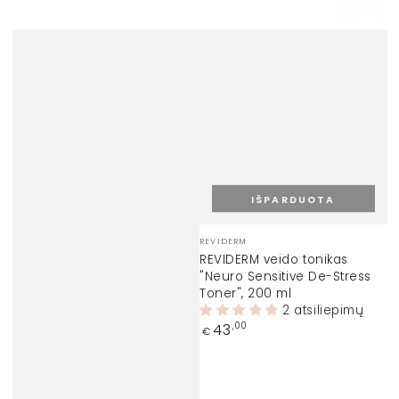
IŠPARDUOTA
Prekinis
REVIDERM
ženklas:
REVIDERM veido tonikas
"Neuro Sensitive De-Stress
Toner", 200 ml
2 atsiliepimų
Įprasta
43
,00
€
kaina