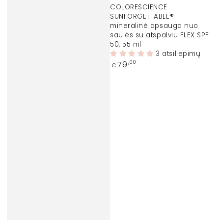
ženklas:
COLORESCIENCE
SUNFORGETTABLE®
mineralinė apsauga nuo
saulės su atspalviu FLEX SPF
50, 55 ml
3 atsiliepimų
Įprasta
79
,00
€
kaina