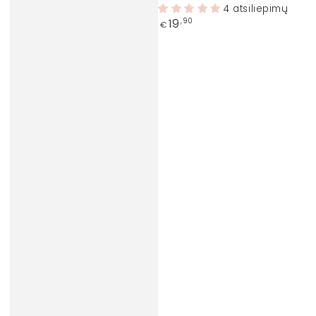
4 atsiliepimų
Įprasta
19
,90
€
kaina