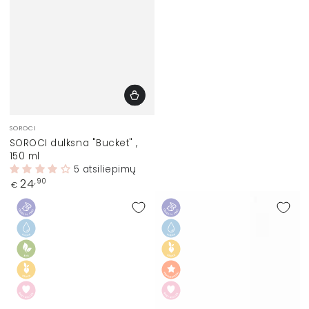
Prekinis
SOROCI
ženklas:
SOROCI dulksna "Bucket" ,
150 ml
5 atsiliepimų
Įprasta
24
,90
€
kaina