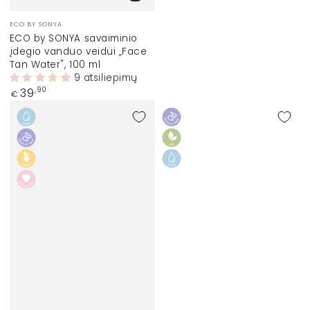
Prekinis
ECO BY SONYA
ženklas:
ECO by SONYA savaiminio
įdegio vanduo veidui „Face
Tan Water", 100 ml
9 atsiliepimų
Įprasta
39
,90
€
kaina