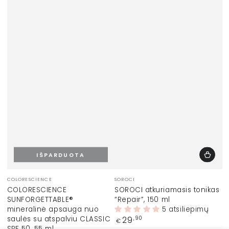
IŠPARDUOTA
Prekinis
Prekinis
COLORESCIENCE
SOROCI
ženklas:
ženklas:
COLORESCIENCE
SOROCI atkuriamasis tonikas
SUNFORGETTABLE®
“Repair”, 150 ml
mineralinė apsauga nuo
5 atsiliepimų
saulės su atspalviu CLASSIC
Įprasta
29
,90
€
kaina
SPF 50, 55 ml