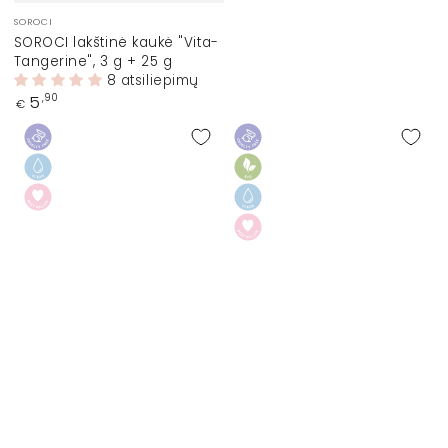
Prekinis
SOROCI
ženklas:
SOROCI lakštinė kaukė "Vita-
Tangerine", 3 g + 25 g
8 atsiliepimų
Įprasta
5
,90
€
kaina