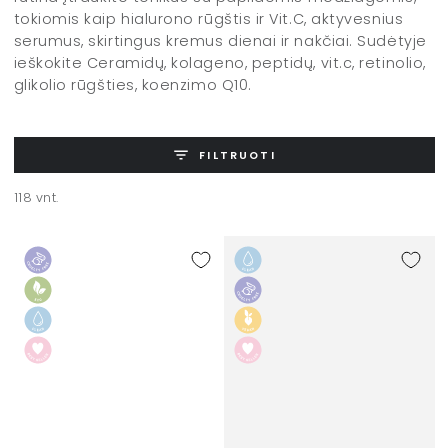
tokiomis kaip hialurono rūgštis ir Vit.C, aktyvesnius
serumus, skirtingus kremus dienai ir nakčiai. Sudėtyje
ieškokite Ceramidų, kolageno, peptidų, vit.c, retinolio,
glikolio rūgšties, koenzimo Q10.
FILTRUOTI
118 vnt.