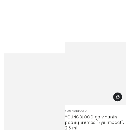
Prekinis
YOUNGBLOOD
ženklas:
YOUNGBLOOD gaivinantis
paakių kremas "Eye Impact",
2.5 ml