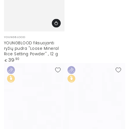
Prekinis
YOUNGBLOOD
ženklas:
YOUNGBLOOD fiksuojanti
ryžių pudra "Loose Mineral
Rice Setting Powder" , 12 g
Įprasta
39
,90
€
kaina