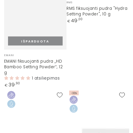
Prekinis
RMS
ženklas:
RMS fiksuojanti pudra "Hydra
Setting Powder", 10 g
Įprasta
49
,00
€
kaina
IŠPARDUOTA
Prekinis
EMANI
ženklas:
EMANI fiksuojanti pudra „HD
Bamboo Setting Powder“, 12
g
1 atsiliepimas
Įprasta
39
,90
€
kaina
–30%