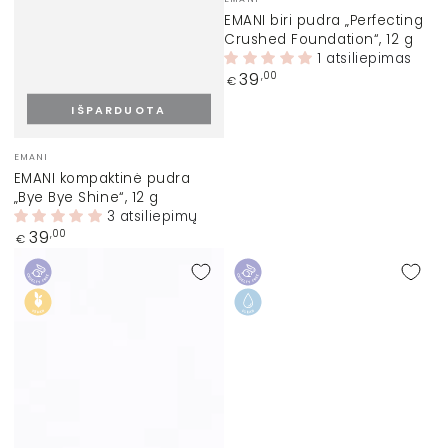
ženklas:
EMANI biri pudra „Perfecting
Crushed Foundation“, 12 g
1 atsiliepimas
Įprasta
39
,00
€
kaina
IŠPARDUOTA
Prekinis
EMANI
ženklas:
EMANI kompaktinė pudra
„Bye Bye Shine“, 12 g
3 atsiliepimų
Įprasta
39
,00
€
kaina