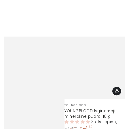
Prekinis
YOUNGBLOOD
ženklas:
YOUNGBLOOD lyginamoji
mineralinė pudra, 10 g
3 atsiliepimų
41
,60
,90
53
€
€