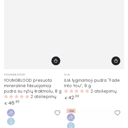
Prekinis
Prekinis
YOUNGBLOOD
ILIA
ženklas:
ženklas:
YOUNGBLOOD presuota
ILIA lyginamoji pudra "Fade
mineralinė fiksuojamoji
Into You“, 9 g
pudra su ryžių krakmolu, 8 g
2 atsiliepimų
2 atsiliepimų
Įprasta
42
,00
€
kaina
Įprasta
46
,90
€
kaina
–23%