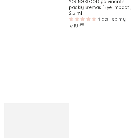
YOUNGBLOOD gaivinantis
paakių kremas "Eye Impact",
2.5 ml
4 atsiliepimų
Įprasta
19
,90
€
kaina