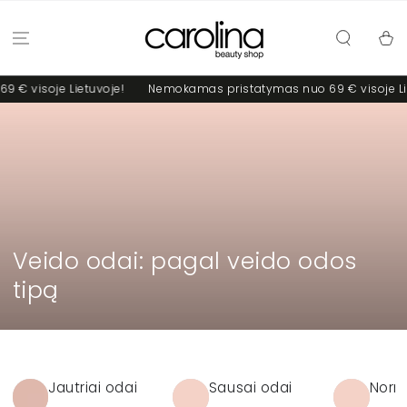
PRALEISTI
Krepšel
oje Lietuvoje!
Nemokamas pristatymas nuo 69 € visoje Lietuvoj
Kolekcija:
Veido odai: pagal veido odos
tipą
Jautriai odai
Sausai odai
Norma