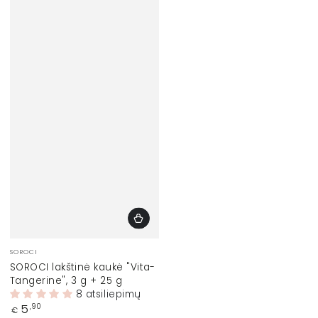
Prekinis
SOROCI
ženklas:
SOROCI lakštinė kaukė "Vita-
Tangerine", 3 g + 25 g
8 atsiliepimų
Įprasta
5
,90
€