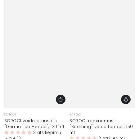
Prekinis
Prekinis
SOROCI
SOROCI
ženklas:
ženklas:
SOROCI veido prausiklis
SOROCI raminamasis
"Derma Lab Herbal", 120 ml
"Soothing" veido tonikas, 150
3 atsiliepimų
ml
Įprasta
3 atsiliepimų
,90