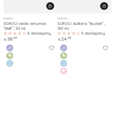
Prekinis
Prekinis
SOROCI
SOROCI
ženklas:
ženklas:
SOROCI veido serumas
SOROCI dulksna "Bucket" ,
"NMF", 30 ml
150 ml
6 atsiliepimų
5 atsiliepimų
Įprasta
Įprasta
36
24
,90
,90
€
€
kaina
kaina