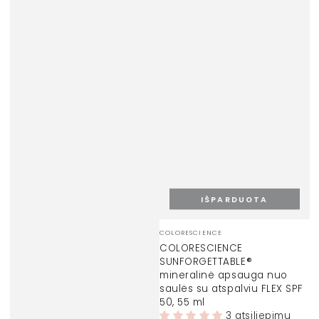
IŠPARDUOTA
Prekinis
COLORESCIENCE
ženklas:
COLORESCIENCE
SUNFORGETTABLE®
mineralinė apsauga nuo
saulės su atspalviu FLEX SPF
50, 55 ml
3 atsiliepimų