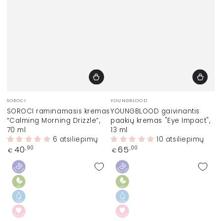
Prekinis
Prekinis
SOROCI
YOUNGBLOOD
ženklas:
ženklas:
SOROCI raminamasis kremas
YOUNGBLOOD gaivinantis
“Calming Morning Drizzle”,
paakių kremas "Eye Impact",
70 ml
13 ml
6 atsiliepimų
10 atsiliepimų
Įprasta
Įprasta
40
65
,90
,00
€
€
kaina
kaina