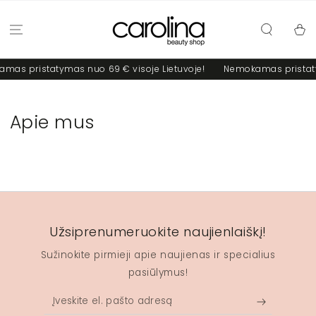
PRALEISTI
Krepšel
mas pristatymas nuo 69 € visoje Lietuvoje!
Nemokamas pristaty
Apie mus
Užsiprenumeruokite naujienlaiškį!
Sužinokite pirmieji apie naujienas ir specialius
pasiūlymus!
Įveskite
el.