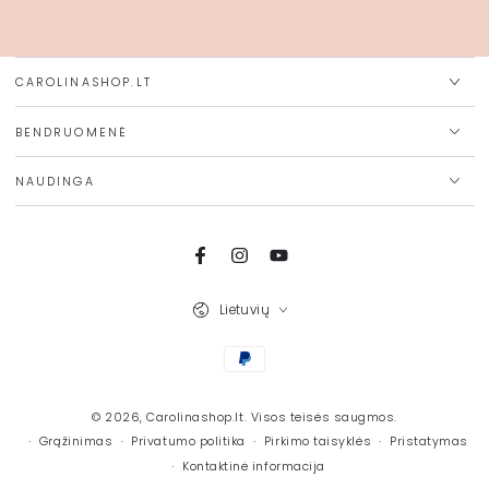
pašto
adresą
CAROLINASHOP.LT
BENDRUOMENĖ
NAUDINGA
Facebook
Instagram
Youtube
Kalba
Lietuvių
Mokėjimo
būdai
© 2026,
Carolinashop.lt
. Visos teisės saugmos.
Grąžinimas
Privatumo politika
Pirkimo taisyklės
Pristatymas
Kontaktinė informacija