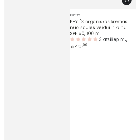
Prekinis
PHYT'S
ženklas:
PHYT'S organiškas kremas
nuo saulės veidui ir kūnui
SPF 50, 100 ml
3 atsiliepimų
Įprasta
45
,00
€
kaina