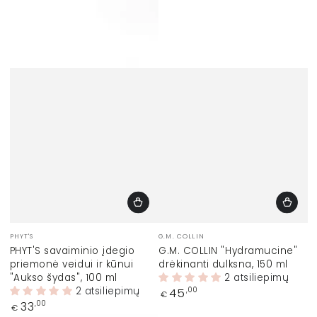
Prekinis
Prekinis
PHYT'S
G.M. COLLIN
ženklas:
ženklas:
PHYT'S savaiminio įdegio
G.M. COLLIN "Hydramucine"
priemonė veidui ir kūnui
drėkinanti dulksna, 150 ml
"Aukso šydas", 100 ml
2 atsiliepimų
2 atsiliepimų
Įprasta
45
,00
€
kaina
Įprasta
33
,00
€
kaina