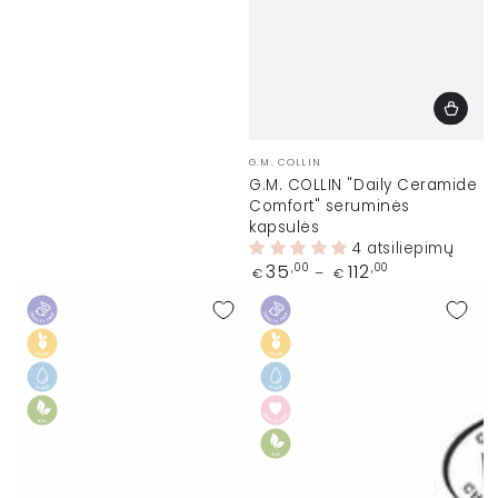
Prekinis
G.M. COLLIN
ženklas:
G.M. COLLIN "Daily Ceramide
Comfort" seruminės
kapsulės
4 atsiliepimų
Įprasta
35
112
,00
,00
€
€
kaina