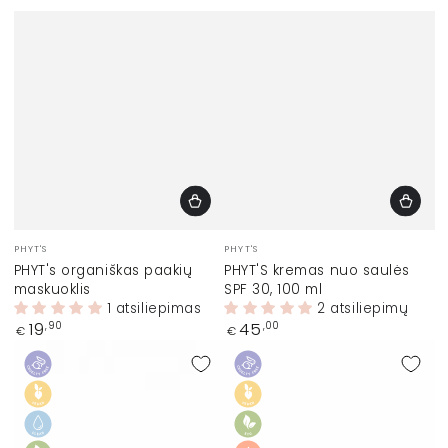
Prekinis
Prekinis
PHYT'S
PHYT'S
ženklas:
ženklas:
PHYT's organiškas paakių
PHYT'S kremas nuo saulės
maskuoklis
SPF 30, 100 ml
1 atsiliepimas
2 atsiliepimų
Įprasta
Įprasta
19
45
,90
,00
€
€
kaina
kaina