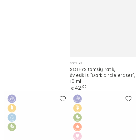
Prekinis
SOTHYS
ženklas:
SOTHYS tamsių ratilų
šviesiklis "Dark circle eraser",
10 ml
Įprasta
42
,00
€
kaina