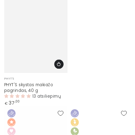
Prekinis
PHYT'S
ženklas:
PHYT'S skystas makiažo
pagrindas, 40 g
13 atsiliepimų
Įprasta
37
,00
€
kaina