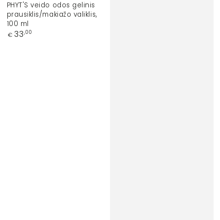
ženklas:
PHYT'S veido odos gelinis
prausiklis/makiažo valiklis,
100 ml
Įprasta
33
,00
€
kaina