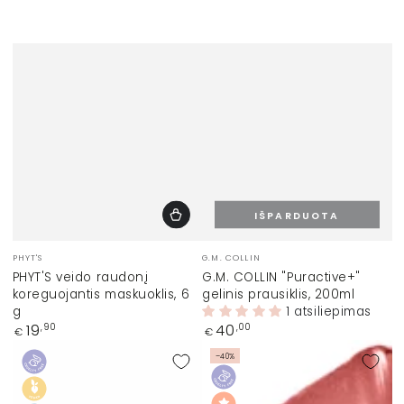
IŠPARDUOTA
Prekinis
Prekinis
PHYT'S
G.M. COLLIN
ženklas:
ženklas:
PHYT'S veido raudonį
G.M. COLLIN "Puractive+"
koreguojantis maskuoklis, 6
gelinis prausiklis, 200ml
g
1 atsiliepimas
Įprasta
Įprasta
19
40
,90
,00
€
€
kaina
kaina
–40%