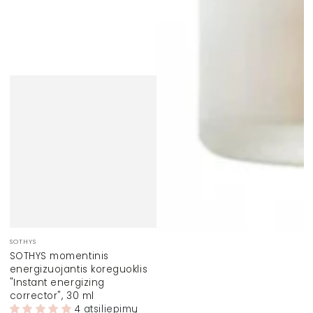
Prekinis
SOTHYS
ženklas:
SOTHYS momentinis
energizuojantis koreguoklis
"Instant energizing
corrector", 30 ml
4 atsiliepimų