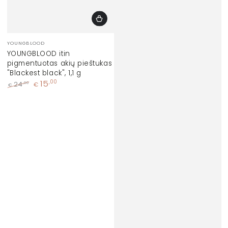
Prekinis
YOUNGBLOOD
ženklas:
YOUNGBLOOD itin
pigmentuotas akių pieštukas
"Blackest black", 1,1 g
15
,00
,00
24
€
€
Įprasta
Kaina
kaina
su
nuolaida