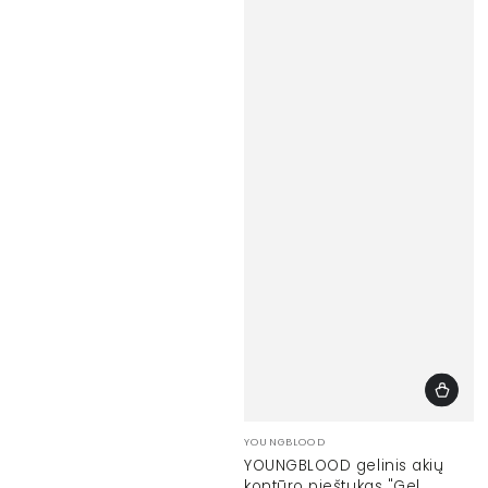
Prekinis
YOUNGBLOOD
ženklas:
YOUNGBLOOD gelinis akių
kontūro pieštukas "Gel