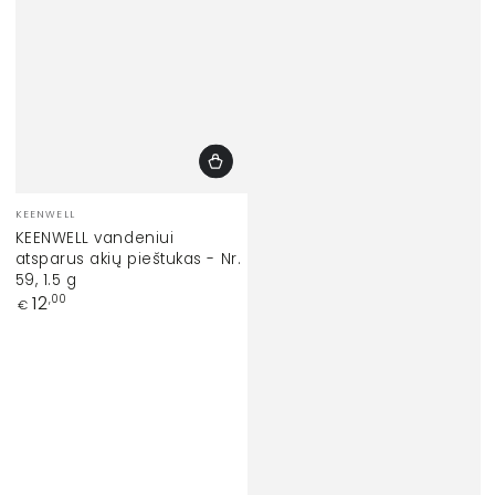
Prekinis
KEENWELL
ženklas:
KEENWELL vandeniui
atsparus akių pieštukas - Nr.
59, 1.5 g
Įprasta
12
,00
€
kaina