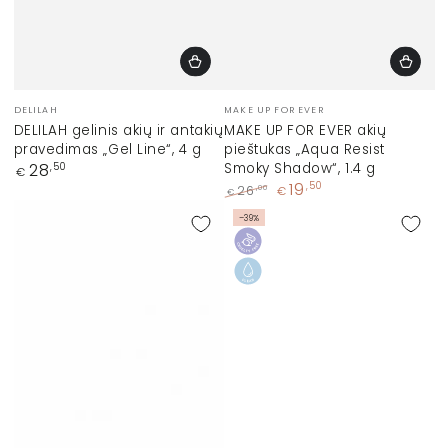
Prekinis
Prekinis
DELILAH
MAKE UP FOR EVER
ženklas:
ženklas:
DELILAH gelinis akių ir antakių
MAKE UP FOR EVER akių
pravedimas „Gel Line“, 4 g
pieštukas „Aqua Resist
Įprasta
Smoky Shadow“, 1.4 g
28
,50
€
kaina
19
,50
,00
26
€
€
Įprasta
Kaina
–39%
kaina
su
nuolaida