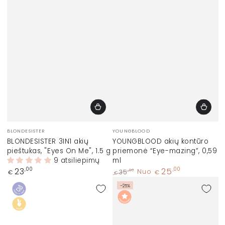
Prekinis
Prekinis
BLONDESISTER
YOUNGBLOOD
ženklas:
ženklas:
BLONDESISTER 3IN1 akių
YOUNGBLOOD akių kontūro
pieštukas, "Eyes On Me", 1.5 g
priemonė “Eye-mazing”, 0,59
9 atsiliepimų
ml
Įprasta
23
25
,00
,00
,00
35
Nuo
€
€
€
kaina
Įprasta
Kaina
–25%
kaina
su
nuolaida