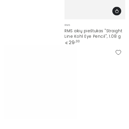
Prekinis
RMS
ženklas:
RMS akių pieštukas "Straight
Line Kohl Eye Pencil", 1.08 g
Įprasta
29
,00
€
kaina