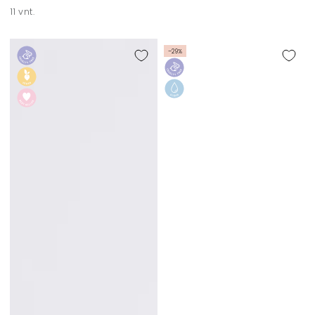
11 vnt.
–29%