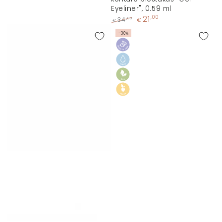
Eyeliner", 0.59 ml
21
,00
,00
34
€
€
Įprasta
Kaina
–30%
kaina
su
nuolaida