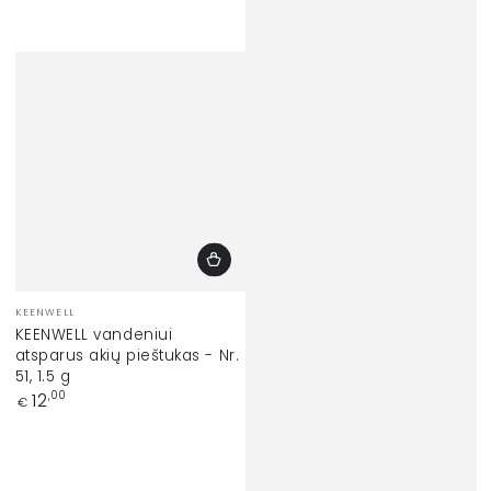
Prekinis
KEENWELL
ženklas:
KEENWELL vandeniui
atsparus akių pieštukas - Nr.
51, 1.5 g
Įprasta
12
,00
€
kaina