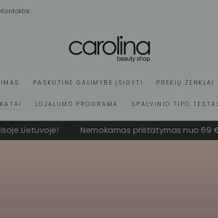
e
Kontaktai
VIMAS
PASKUTINĖ GALIMYBĖ ĮSIGYTI
PREKIŲ ŽENKLAI
IKATAI
LOJALUMO PROGRAMA
SPALVINIO TIPO TESTA
ietuvoje!
Nemokamas pristatymas nuo 69 € visoje