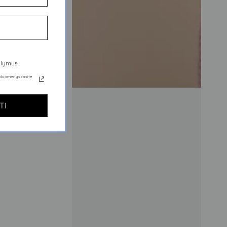
iūlymus
ų duomenys rasite
TI