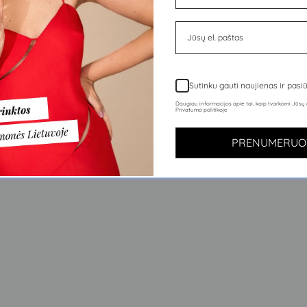
8
,00
,90
9
€
€
Įprasta
Kaina
kaina
su
nuolaida
Sutinku gauti naujienas ir pas
Daugiau informacijos apie tai, kaip tvarkomi Jūs
Privatumo politikoje
PRENUMERUO