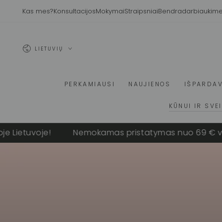
PRALEISTI
Kas mes?
Konsultacijos
Mokymai
Straipsniai
Bendradarbiaukim
Kalba
LIETUVIŲ
PERKAMIAUSI
NAUJIENOS
IŠPARDA
KŪNUI IR SVE
tuvoje!
Nemokamas pristatymas nuo 69 € visoje L