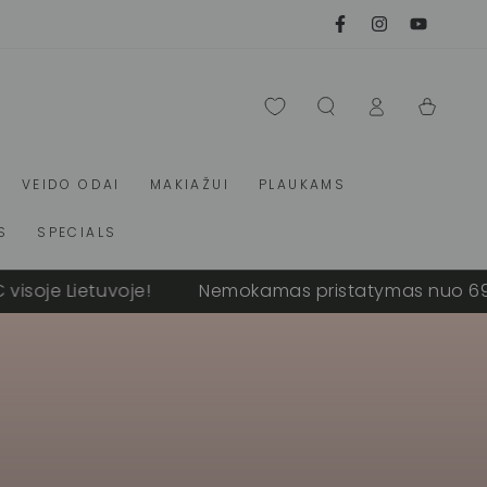
Facebook
Instagram
Youtube
Prisijungti
Krepšelis
VEIDO ODAI
MAKIAŽUI
PLAUKAMS
S
SPECIALS
 Lietuvoje!
Nemokamas pristatymas nuo 69 € viso