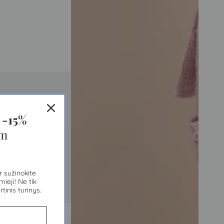
s
-15%
am
r sužinokite
ieji! Ne tik
rtinis turinys.
nų rietiklis