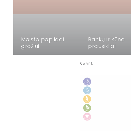
Maisto papildai
Rankų ir kūno
grožiui
prausikliai
65 vnt.
SALT
&
STONE
dezodorantas
"Black
Rose
&