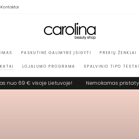
e
Kontaktai
VIMAS
PASKUTINĖ GALIMYBĖ ĮSIGYTI
PREKIŲ ŽENKLAI
IKATAI
LOJALUMO PROGRAMA
SPALVINIO TIPO TESTA
69 € visoje Lietuvoje!
Nemokamas pristatymas nu