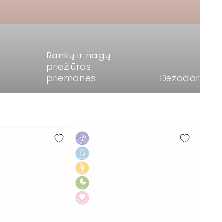
,
Rankų ir nagų
priežiūros
priemonės
Dezodoranta
SALT
&
STONE
dezodorantas
"Bergamot
&
Hinoki",