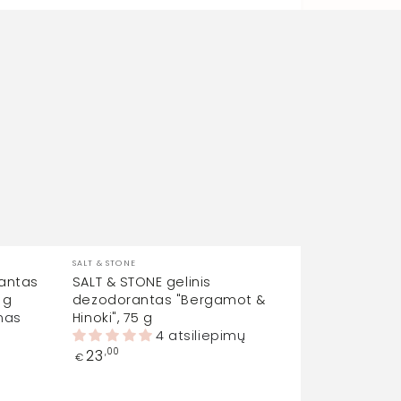
Prekinis
SALT & STONE
ženklas:
antas
SALT & STONE gelinis
 g
dezodorantas "Bergamot &
imas
Hinoki", 75 g
4 atsiliepimų
Įprasta
23
,00
€
kaina