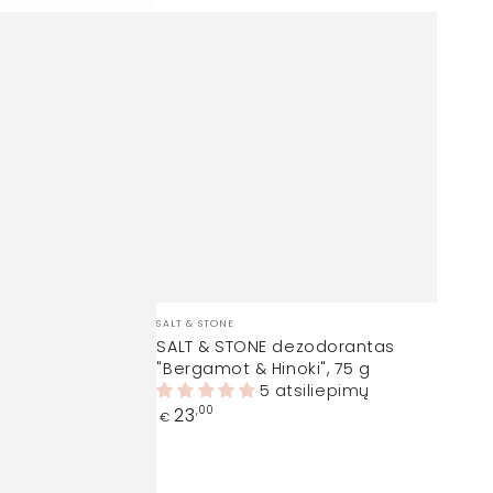
Prekinis
SALT & STONE
ženklas:
SALT & STONE dezodorantas
"Bergamot & Hinoki", 75 g
5 atsiliepimų
Įprasta
23
,00
€
kaina