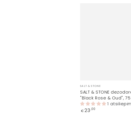
Prekinis
SALT & STONE
ženklas:
SALT & STONE dezodor
"Black Rose & Oud", 75
1 atsiliep
Įprasta
23
,00
€
kaina