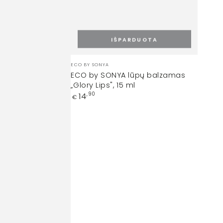
IŠPARDUOTA
Prekinis
ECO BY SONYA
ženklas:
ECO by SONYA lūpų balzamas
„Glory Lips", 15 ml
Įprasta
14
,90
€
kaina