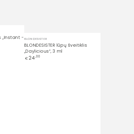
Prekinis
 „Instant -
BLONDESISTER
ženklas:
BLONDESISTER lūpų šveitiklis
„Daylicious“, 3 ml
Įprasta
24
,00
€
kaina