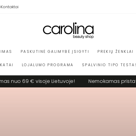
e
Kontaktai
VIMAS
PASKUTINĖ GALIMYBĖ ĮSIGYTI
PREKIŲ ŽENKLAI
IKATAI
LOJALUMO PROGRAMA
SPALVINIO TIPO TESTA
o 69 € visoje Lietuvoje!
Nemokamas pristatymas 