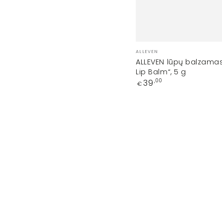
Prekinis
ALLEVEN
ženklas:
ALLEVEN lūpų balzamas
Lip Balm“, 5 g
Įprasta
39
,00
€
kaina