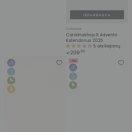
IŠPARDUOTA
Prekinis
CAROLINA
ženklas:
Carolinashop.lt Advento
Kalendorius 2025
5 atsiliepimų
Įprasta
209
,00
€
kaina
–20%