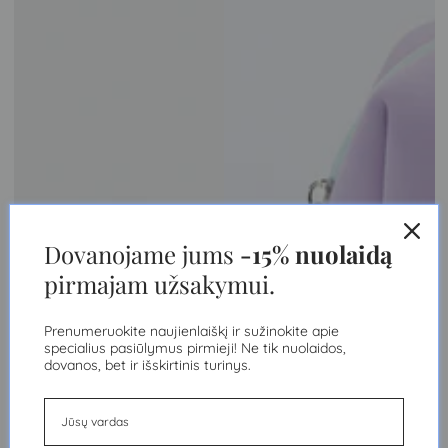
Dovanojame jums
-15% nuolaidą
pirmajam užsakymui.
Prenumeruokite naujienlaiškį ir sužinokite apie
specialius pasiūlymus pirmieji! Ne tik nuolaidos,
dovanos, bet ir išskirtinis turinys.