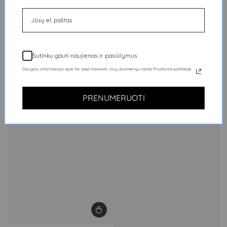
Sutinku gauti naujienas ir pasiūlymus
Daugiau informacijos apie tai, kaip tvarkomi Jūsų duomenys rasite Privatumo politikoje
PRENUMERUOTI