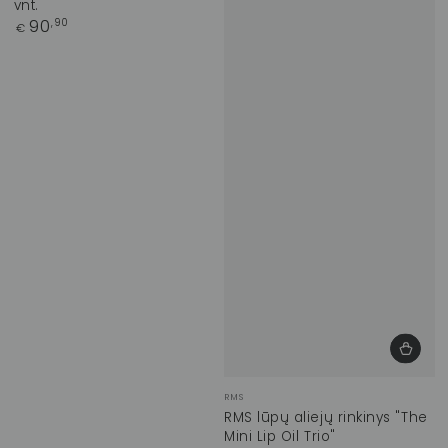
vnt.
Įprasta
90
,90
€
kaina
Prekinis
RMS
ženklas:
RMS lūpų aliejų rinkinys "The
Mini Lip Oil Trio"