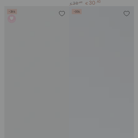
30
,40
,00
38
€
€
Įprasta
Kaina
–25%
–30%
kaina
su
nuolaida