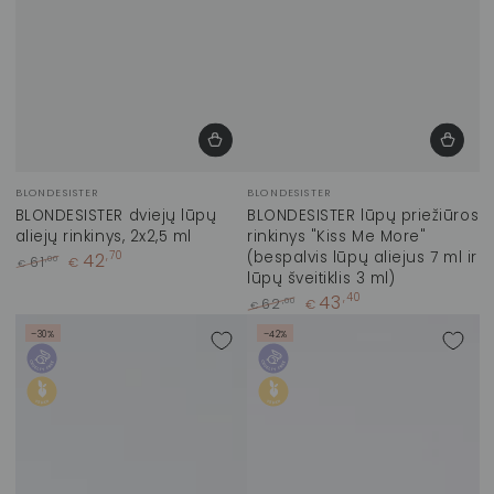
Prekinis
Prekinis
BLONDESISTER
BLONDESISTER
ženklas:
ženklas:
BLONDESISTER dviejų lūpų
BLONDESISTER lūpų priežiūros
aliejų rinkinys, 2x2,5 ml
rinkinys "Kiss Me More"
(bespalvis lūpų aliejus 7 ml ir
42
,70
,00
61
€
€
lūpų šveitiklis 3 ml)
Įprasta
Kaina
43
,40
kaina
su
,00
62
€
€
nuolaida
Įprasta
Kaina
–30%
–42%
kaina
su
nuolaida