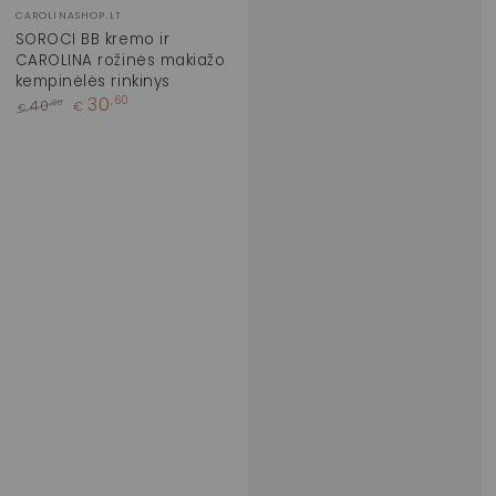
Prekinis
CAROLINASHOP.LT
ženklas:
SOROCI BB kremo ir
CAROLINA rožinės makiažo
kempinėlės rinkinys
30
,60
,80
40
€
€
Įprasta
Kaina
kaina
su
nuolaida