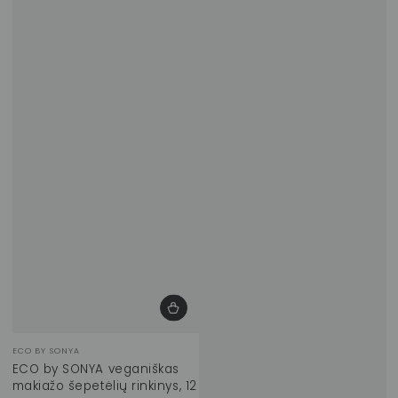
Prekinis
ECO BY SONYA
ženklas:
ECO by SONYA veganiškas
makiažo šepetėlių rinkinys, 12