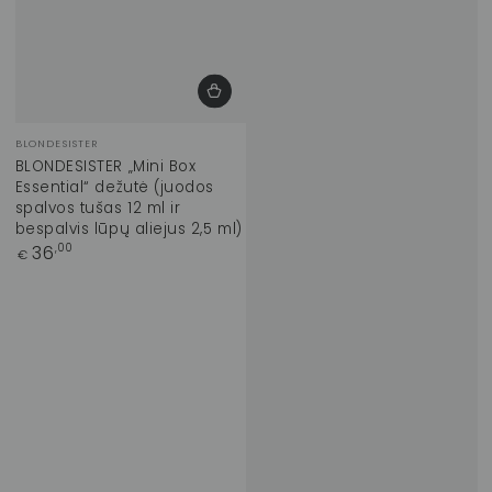
Prekinis
BLONDESISTER
ženklas:
BLONDESISTER „Mini Box
Essential“ dežutė (juodos
spalvos tušas 12 ml ir
bespalvis lūpų aliejus 2,5 ml)
Įprasta
36
,00
€
kaina