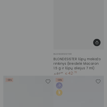
Prekinis
BLONDESISTER
ženklas:
BLONDESISTER lūpų makiažo
rinkinys (kreidelė Macaron
1.5 g ir lūpų aliejus 7 ml)
42
,70
,00
61
€
€
Įprasta
Kaina
–30%
–30%
kaina
su
nuolaida