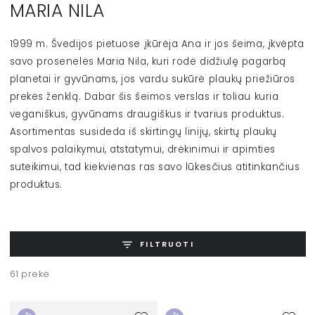
MARIA NILA
1999 m. Švedijos pietuose įkūrėja Ana ir jos šeima, įkvėpta
savo prosenelės Maria Nila, kuri rodė didžiulę pagarbą
planetai ir gyvūnams, jos vardu sukūrė plaukų priežiūros
prekės ženklą. Dabar šis šeimos verslas ir toliau kuria
veganiškus, gyvūnams draugiškus ir tvarius produktus.
Asortimentas susideda iš skirtingų linijų, skirtų plaukų
spalvos palaikymui, atstatymui, drėkinimui ir apimties
suteikimui, tad kiekvienas ras savo lūkesčius atitinkančius
produktus.
FILTRUOTI
61 prekė