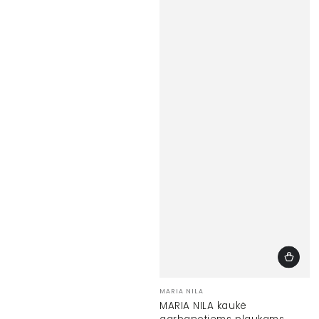
Prekinis
MARIA NILA
ženklas:
MARIA NILA kaukė