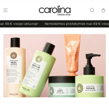
PRALEISTI
Krepšel
visoje Lietuvoje!
Nemokamas pristatymas nuo 69 € visoje Lietu