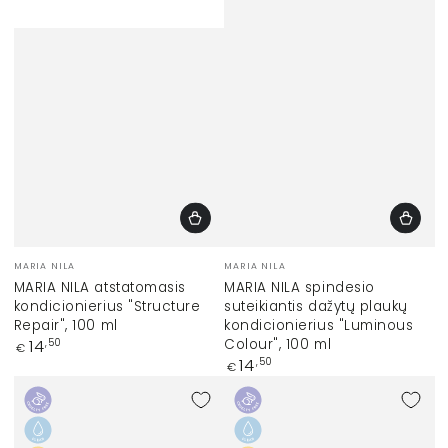
Prekinis
Prekinis
MARIA NILA
MARIA NILA
ženklas:
ženklas:
MARIA NILA atstatomasis
MARIA NILA spindesio
kondicionierius "Structure
suteikiantis dažytų plaukų
Repair", 100 ml
kondicionierius "Luminous
Įprasta
Colour", 100 ml
14
,50
€
kaina
Įprasta
14
,50
€
kaina