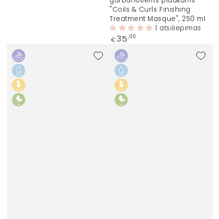
garbanotiems plaukams
"Coils & Curls Finishing
Treatment Masque", 250 ml
1 atsiliepimas
Įprasta
35
,00
€
kaina