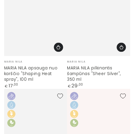
Prekinis
Prekinis
MARIA NILA
MARIA NILA
ženklas:
ženklas:
MARIA NILA apsauga nuo
MARIA NILA pilkinantis
karščio "Shaping Heat
šampūnas "Sheer Silver",
spray", 100 ml
350 ml
Įprasta
Įprasta
17
29
,00
,00
€
€
kaina
kaina