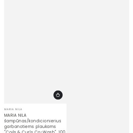
Prekinis
MARIA NILA
ženklas:
MARIA NILA
šampūnas/kondicionierius
garbanotiems plaukams
"Coils & Curls Co-Wash", 100