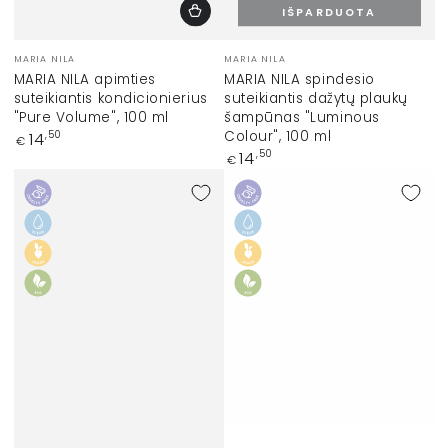
IŠPARDUOTA
Prekinis
Prekinis
MARIA NILA
MARIA NILA
ženklas:
ženklas:
MARIA NILA apimties
MARIA NILA spindesio
suteikiantis kondicionierius
suteikiantis dažytų plaukų
"Pure Volume", 100 ml
šampūnas "Luminous
Įprasta
Colour", 100 ml
14
,50
€
kaina
Įprasta
14
,50
€
kaina