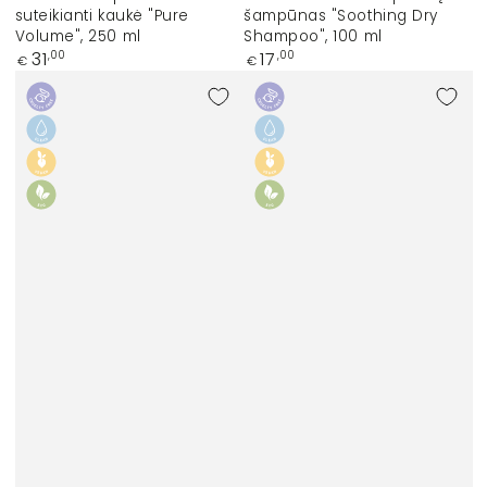
suteikianti kaukė "Pure
šampūnas "Soothing Dry
Volume", 250 ml
Shampoo", 100 ml
Įprasta
Įprasta
31
17
,00
,00
€
€
kaina
kaina