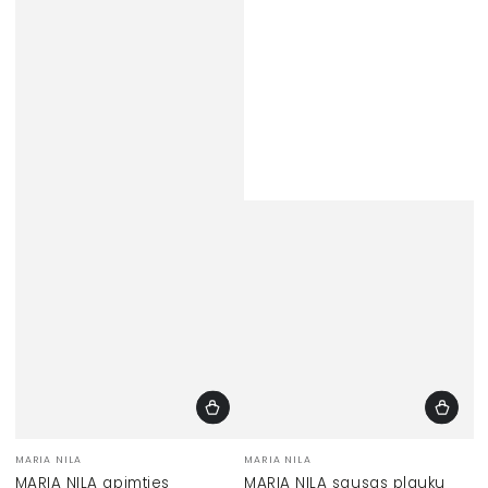
Prekinis
Prekinis
MARIA NILA
MARIA NILA
ženklas:
ženklas:
MARIA NILA apimties
MARIA NILA sausas plaukų