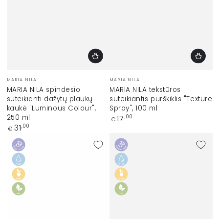
Prekinis
Prekinis
MARIA NILA
MARIA NILA
ženklas:
ženklas:
MARIA NILA spindesio
MARIA NILA tekstūros
suteikianti dažytų plaukų
suteikiantis purškiklis "Texture
kaukė "Luminous Colour",
Spray", 100 ml
250 ml
Įprasta
17
,00
€
kaina
Įprasta
31
,00
€
kaina