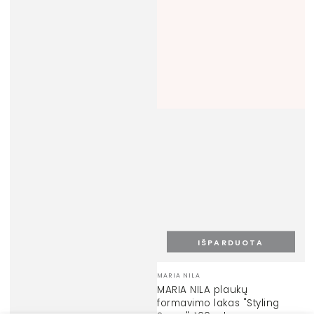
IŠPARDUOTA
Prekinis
MARIA NILA
ženklas:
MARIA NILA plaukų
formavimo lakas "Styling