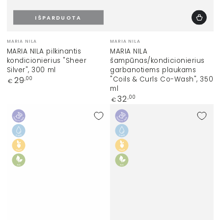
IŠPARDUOTA
Prekinis
Prekinis
MARIA NILA
MARIA NILA
ženklas:
ženklas:
MARIA NILA pilkinantis
MARIA NILA
kondicionierius "Sheer
šampūnas/kondicionierius
Silver", 300 ml
garbanotiems plaukams
Įprasta
"Coils & Curls Co-Wash", 350
29
,00
€
kaina
ml
Įprasta
32
,00
€
kaina