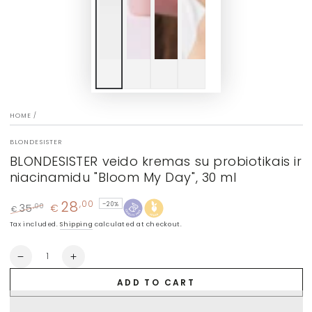
HOME
/
BLONDESISTER
BLONDESISTER veido kremas su probiotikais ir
niacinamidu "Bloom My Day", 30 ml
28
,00
–20%
35
€
,00
€
Regular
Sale
Tax included.
Shipping
calculated at checkout.
price
price
Quantity
Decrease
Increase
quantity
quantity
ADD TO CART
for
for
BLONDESISTER
BLONDESISTER