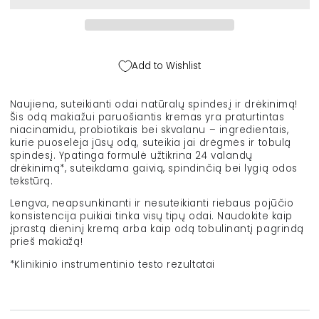
veido
veido
kremas
kremas
su
su
probiotikais
probiotikais
ir
ir
Add to Wishlist
niacinamidu
niacinamidu
&quot;Bloom
&quot;Bloom
My
My
Naujiena, suteikianti odai natūralų spindesį ir drėkinimą!
Day&quot;,
Day&quot;,
Šis odą makiažui paruošiantis kremas yra praturtintas
30
30
niacinamidu, probiotikais bei skvalanu – ingredientais,
ml
ml
kurie puoselėja jūsų odą, suteikia jai drėgmės ir tobulą
spindesį. Ypatinga formulė užtikrina 24 valandų
drėkinimą*, suteikdama gaivią, spindinčią bei lygią odos
tekstūrą.
Lengva, neapsunkinanti ir nesuteikianti riebaus pojūčio
konsistencija puikiai tinka visų tipų odai. Naudokite kaip
įprastą dieninį kremą arba kaip odą tobulinantį pagrindą
prieš makiažą!
*Klinikinio instrumentinio testo rezultatai