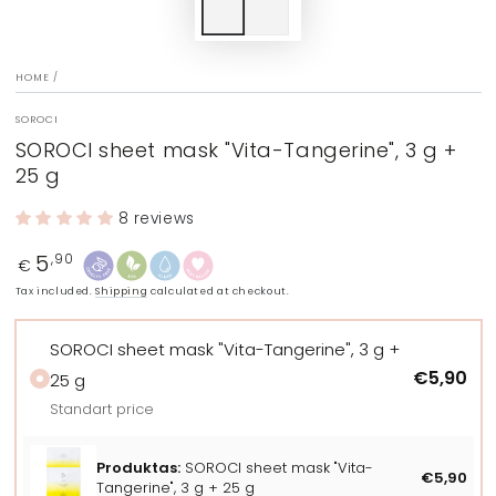
HOME
/
SOROCI
SOROCI sheet mask "Vita-Tangerine", 3 g +
25 g
8 reviews
5
Regular
,90
€
price
Tax included.
Shipping
calculated at checkout.
SOROCI sheet mask "Vita-Tangerine", 3 g +
€5,90
25 g
Standart price
Produktas:
SOROCI sheet mask "Vita-
€5,90
Tangerine", 3 g + 25 g