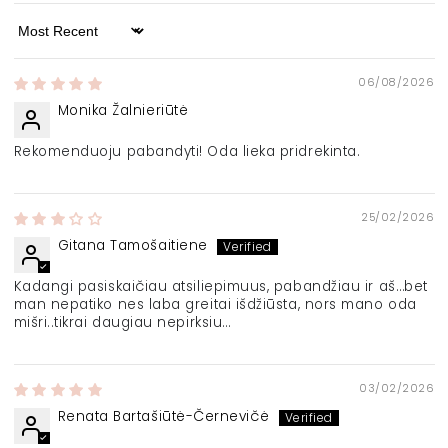
Sort by
06/08/2026
Monika Žalnieriūtė
Rekomenduoju pabandyti! Oda lieka pridrekinta.
25/02/2026
Gitana Tamošaitiene
Kadangi pasiskaičiau atsiliepimuus, pabandžiau ir aš…bet
man nepatiko nes laba greitai išdžiūsta, nors mano oda
mišri..tikrai daugiau nepirksiu…
03/02/2026
Renata Bartašiūtė-Černevičė