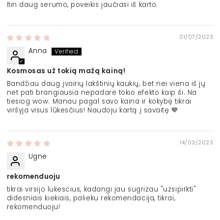
Itin daug serumo, poveikis jaučiasi iš karto.
01/07/2023
Anna
Kosmosas už tokią mažą kainą!
Bandžiau daug įvairių lakštinių kaukių, bet nei viena iš jų
net pati brangiausia nepadarė tokio efekto kaip ši. Na
tiesiog wow. Manau pagal savo kaina ir kokybę tikrai
viršyja visus lūkesčius! Naudoju kartą į savaitę 💙
14/03/2023
Ugne
rekomenduoju
tikrai virsijo lukescius, kadangi jau sugrizau "uzsipirkti"
didesniais kiekiais, palieku rekomendacija, tikrai,
rekomenduoju!