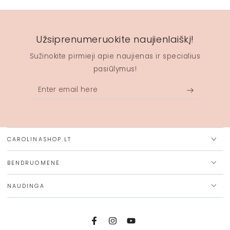
Užsiprenumeruokite naujienlaiškį!
Sužinokite pirmieji apie naujienas ir specialius
pasiūlymus!
Enter
email
here
CAROLINASHOP.LT
BENDRUOMENĖ
NAUDINGA
Facebook
Instagram
YouTube