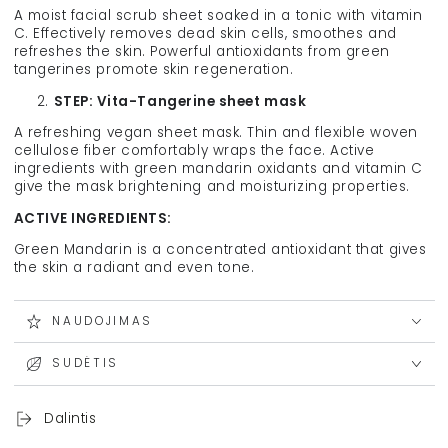
A moist facial scrub sheet soaked in a tonic with vitamin
C. Effectively removes dead skin cells, smoothes and
refreshes the skin. Powerful antioxidants from green
tangerines promote skin regeneration.
STEP: Vita-Tangerine sheet mask
A refreshing vegan sheet mask. Thin and flexible woven
cellulose fiber comfortably wraps the face. Active
ingredients with green mandarin oxidants and vitamin C
give the mask brightening and moisturizing properties.
ACTIVE INGREDIENTS:
Green Mandarin is a concentrated antioxidant that gives
the skin a radiant and even tone.
NAUDOJIMAS
SUDĖTIS
Dalintis