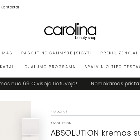
e
Kontaktai
VIMAS
PASKUTINĖ GALIMYBĖ ĮSIGYTI
PREKIŲ ŽENKLAI
IKATAI
LOJALUMO PROGRAMA
SPALVINIO TIPO TESTA
o 69 € visoje Lietuvoje!
Nemokamas pristatymas 
PRADŽIA
/
ABSOLUTION
ABSOLUTION kremas su 