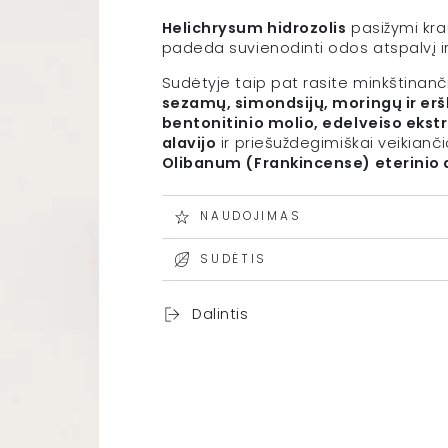
Helichrysum hidrozolis
pasižymi kra
padeda suvienodinti odos atspalvį ir 
Sudėtyje taip pat rasite minkštinan
sezamų, simondsijų, moringų ir erš
bentonitinio molio, edelveiso ekst
alavijo
ir priešuždegimiškai veikianč
Olibanum (Frankincense) eterinio 
NAUDOJIMAS
SUDĖTIS
Dalintis