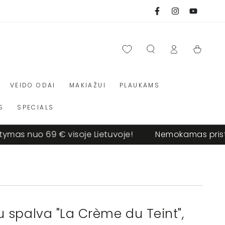
Facebook
Instagram
Youtube
Krepšelis
Prisijungti
VEIDO ODAI
MAKIAŽUI
PLAUKAMS
S
SPECIALS
nuo 69 € visoje Lietuvoje!
Nemokamas pristatyma
spalva "La Crème du Teint",