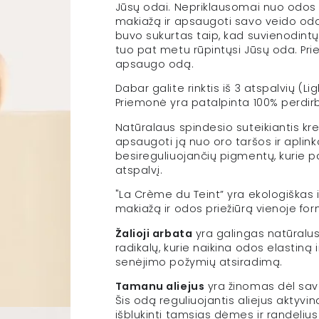
Jūsų odai. Nepriklausomai nuo odos 
ml
ml
makiažą ir apsaugoti savo veido odą 
kiekį
kiekį
buvo sukurtas taip, kad suvienodintų 
tuo pat metu rūpintųsi Jūsų oda. Pri
apsaugo odą.
Dabar galite rinktis iš 3 atspalvių (L
Priemonė yra patalpinta 100% perdi
Natūralaus spindesio suteikiantis k
apsaugoti ją nuo oro taršos ir aplin
besireguliuojančių pigmentų, kurie 
atspalvį.
"La Crème du Teint” yra ekologiškas 
makiažą ir odos priežiūrą vienoje for
Žalioji arbata
yra galingas natūralus
radikalų, kurie naikina odos elastiną 
senėjimo požymių atsiradimą.
Tamanu aliejus
yra žinomas dėl savo
Šis odą reguliuojantis aliejus aktyv
išblukinti tamsias dėmes ir randelius