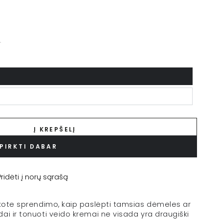
.
Į KREPŠELĮ
PIRKTI DABAR
Pridėti į norų sąrašą
eškote sprendimo, kaip paslėpti tamsias dėmeles ar
ai ir tonuoti veido kremai ne visada yra draugiški