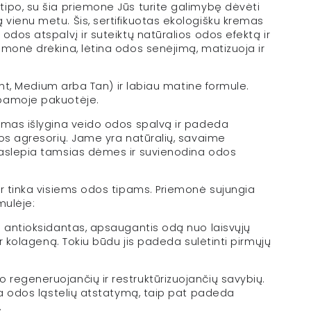
tipo, su šia priemone Jūs turite galimybę dėvėti
vienu metu. Šis, sertifikuotas ekologišku kremas
odos atspalvį ir suteiktų natūralios odos efektą ir
emonė drėkina, lėtina odos senėjimą, matizuoja ir
ight, Medium arba Tan) ir labiau matine formule.
rbamoje pakuotėje.
remas išlygina veido odos spalvą ir padeda
kos agresorių. Jame yra natūralių, savaime
paslepia tamsias dėmes ir suvienodina odos
ir tinka visiems odos tipams. Priemonė sujungia
mulėje:
 antioksidantas, apsaugantis odą nuo laisvųjų
ir kolageną. Tokiu būdu jis padeda sulėtinti pirmųjų
 regeneruojančių ir restruktūrizuojančių savybių.
ina odos ląstelių atstatymą, taip pat padeda
.