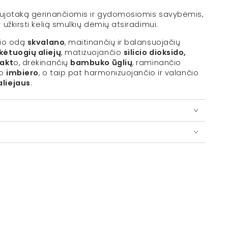
ujotaką gerinančiomis ir gydomosiomis savybėmis,
užkirsti kelią smulkių dėmių atsiradimui.
čio odą
skvalano
, maitinančių ir balansuojačių
kėtuogių aliejų
, matizuojančio
silicio dioksido,
rakt
o, drėkinančių
bambuko ūglių
, raminančio
io
imbiero
, o taip pat harmonizuojančio ir valančio
aliejaus
.