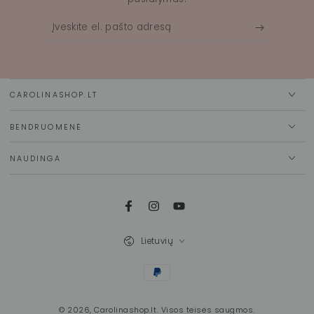
Įveskite
el.
pašto
adresą
CAROLINASHOP.LT
BENDRUOMENĖ
NAUDINGA
Facebook
Instagram
Youtube
Kalba
Lietuvių
Mokėjimo
būdai
© 2026,
Carolinashop.lt
. Visos teisės saugmos.