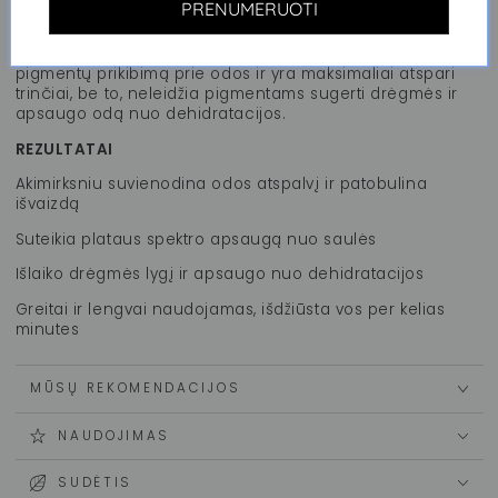
PRENUMERUOTI
prisitaikančiais, aukštos raiškos (HD) pikselių tikslumo
pigmentais, todėl puikiai atspindi šviesą ir suteikia itin
gaivų ir natūralų efektą. Speciali technologija padidina
pigmentų prikibimą prie odos ir yra maksimaliai atspari
trinčiai, be to, neleidžia pigmentams sugerti drėgmės ir
apsaugo odą nuo dehidratacijos.
REZULTATAI
Akimirksniu suvienodina odos atspalvį ir patobulina
išvaizdą
Suteikia plataus spektro apsaugą nuo saulės
Išlaiko drėgmės lygį ir apsaugo nuo dehidratacijos
Greitai ir lengvai naudojamas, išdžiūsta vos per kelias
minutes
MŪSŲ REKOMENDACIJOS
NAUDOJIMAS
SUDĖTIS