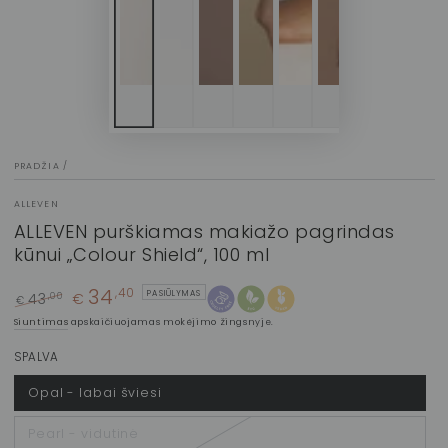
PRADŽIA
/
ALLEVEN
ALLEVEN purškiamas makiažo pagrindas
kūnui „Colour Shield“, 100 ml
34
,40
PASIŪLYMAS
43
€
,00
€
Įprasta
Kaina
Siuntimas
apskaičiuojamas mokėjimo žingsnyje.
kaina
su
nuolaida
SPALVA
Opal - labai šviesi
Pearl - vidutinė