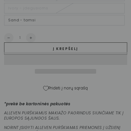
Ivory - įdegusioms
Sand - tamsi
Kiekis
Sumažinti
Padidinti
ALLEVEN
ALLEVEN
Į KREPŠELĮ
purškiamas
purškiamas
makiažo
makiažo
pagrindas
pagrindas
kūnui
kūnui
„Colour
„Colour
Shield“,
Shield“,
100
100
Pridėti į norų sąrašą
ml
ml
kiekį
kiekį
*prekė be kartoninės pakuotės
ALLEVEN PURŠKIAMUS MAKIAŽO PAGRINDUS SIUNČIAME TIK Į
EUROPOS SĄJUNGOS ŠALIS.
NORINT ĮSIGYTI ALLEVEN PURŠKIAMAS PRIEMONES Į UŽSIENĮ