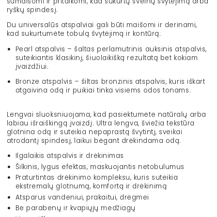
sumaišomi ir pritaikomi, kad sukurtų švelnų švytėjimą arba
ryškų spindesį.
Du universalūs atspalviai gali būti maišomi ir derinami,
kad sukurtumėte tobulą švytėjimą ir kontūrą:
Pearl atspalvis – šaltas perlamutrinis auksinis atspalvis,
suteikiantis klasikinį, šiuolaikišką rezultatą bet kokiam
įvaizdžiui.
Bronze atspalvis – šiltas bronzinis atspalvis, kuris iškart
atgaivina odą ir puikiai tinka visiems odos tonams.
Lengvai sluoksniuojama, kad pasiektumėte natūralų arba
labiau išraiškingą įvaizdį. Ultra lengva, šviežia tekstūra
glotnina odą ir suteikia nepaprastą švytintį, sveikai
atrodantį spindesį, laikui bėgant drėkindama odą.
Ilgalaikis atspalvis ir drėkinimas
Šilkinis, lygus efektas, maskuojantis netobulumus
Praturtintas drėkinimo kompleksu, kuris suteikia
ekstremalų glotnumą, komfortą ir drėkinimą
Atsparus vandeniui, prakaitui, drėgmei
Be parabenų ir kvapiųjų medžiagų