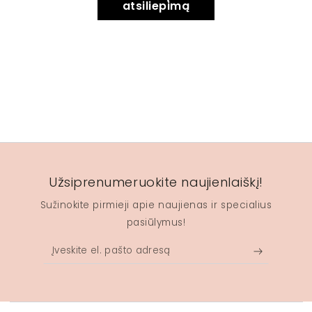
atsiliepimą
Užsiprenumeruokite naujienlaiškį!
Sužinokite pirmieji apie naujienas ir specialius
pasiūlymus!
Įveskite
el.
pašto
adresą