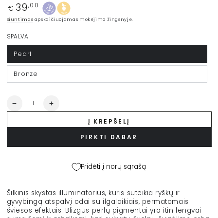
39
Įprasta
,00
€
kaina
Siuntimas
apskaičiuojamas mokėjimo žingsnyje.
SPALVA
Pearl
Bronze
Kiekis
Sumažinti
Padidinti
ALLEVEN
ALLEVEN
Į KREPŠELĮ
švytėjimo
švytėjimo
priemonė
priemonė
PIRKTI DABAR
„Instant
„Instant
Glow“,
Glow“,
5
5
Pridėti į norų sąrašą
ml
ml
kiekį
kiekį
Šilkinis skystas illuminatorius, kuris suteikia ryškų ir
gyvybingą atspalvį odai su ilgalaikiais, permatomais
šviesos efektais. Blizgūs perlų pigmentai yra itin lengvai