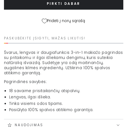
matizuojantis
matizuojantis
PIRKTI DABAR
skystas
skystas
mineralinis
mineralinis
makiažo
makiažo
Pridėti į norų sąrašą
pagrindas
pagrindas
&quot;Beyond
&quot;Beyond
Matte
Matte
PASKUBĖKITE ĮSIGYTI, MAŽAS LIKUTIS!
Liquid
Liquid
Foundation&quot;,
Foundation&quot;,
27
27
Švarus, lengvas ir daugiafunkcis 3-in-1 makiažo pagrindas
ml
ml
su pritaikomu ir ilgai išliekamu dengimu, kuris suteikia
kiekį
kiekį
natūralią išvaizdą. Sudėtyje yra odą maitinančių,
augalinės kilmės ingredientų. Užtikrina 100% spalvos
atitikimo garantiją.
Pagrindinės savybės:
18 savaime prisitaikančių atspalvių.
Lengvas, ilgai išlieka.
Tinka visiems odos tipams.
Pasiūlyta 100% spalvos atitikimo garantija.
NAUDOJIMAS