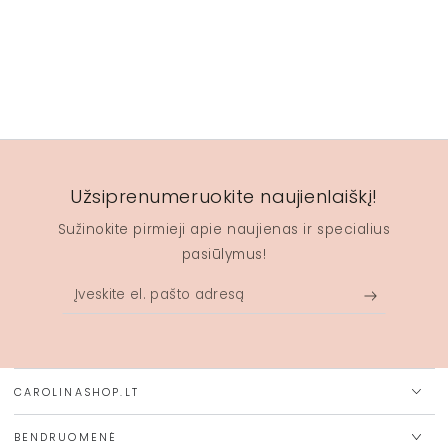
Užsiprenumeruokite naujienlaiškį!
Sužinokite pirmieji apie naujienas ir specialius
pasiūlymus!
Įveskite
el.
pašto
adresą
CAROLINASHOP.LT
BENDRUOMENĖ