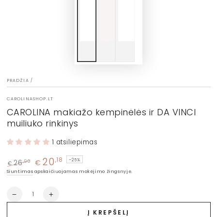
PRADŽIA
/
CAROLINASHOP.LT
CAROLINA makiažo kempinėlės ir DA VINCI
muiliuko rinkinys
1 atsiliepimas
20
,18
–25%
26
€
,90
€
Įprasta
Kaina
Siuntimas
apskaičiuojamas mokėjimo žingsnyje.
kaina
su
nuolaida
Kiekis
Sumažinti
Padidinti
CAROLINA
CAROLINA
Į KREPŠELĮ
makiažo
makiažo