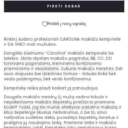
kempinėlės
kempinėlės
PIRKTI DABAR
ir
ir
DA
DA
VINCI
VINCI
Pridėti į norų sąrašą
muiliuko
muiliuko
rinkinys
rinkinys
kiekį
kiekį
Rinkinį sudaro profesionali CAROLINA makiažo kempinėle
ir DA VINCI midi muiliukas.
Dangiško švelnumo “
Carolina”
makiažo kempinėlė be
latekso.
Skirta
skystam makiažo pagrindui, BB, CC, DD
ton
iniams
pagrindams
,
kreminėms
kontūravimo
priemonėms
ir
skaistalams. Sukurta makiažo meistrės. Dėl
savo dvipusės bei išskirtinės formos - tobulai tinka tiek
veido padengimui, tiek veido kontūravimui.
Kempinėlę reikia plauti kaskart ją panaudojus.
Daugelis makiažo meistrų šį muilą vadina tobula ir
nepakeičiama makiažo šepetėlių priežiūros priemone.
Kodėl? Todėl, jog šis muilas efektyviai pašalina makiažą ir
kitus šepetėlyje likusius nešvarumus, o be to, savo
natūralios sudėties dėka, puoselėja šepetėlių šerelius ir
prailgina jų naudojimo laiką. Priemonė tinka ir makiažo
kempinėlėms valyti. Nepalieka jokio nemalonaus kvapo.