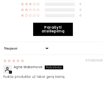
0
0
0
Parašyti
atsiliepimą
Sort by
07/05/2026
Agnė Maksimovė
Puikūs produktai už labai gerą kainą.