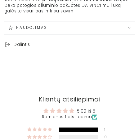
Dėka patogios aliuminio pakuotės DA VINCI muiliuką
galėsite visur pasiimti su savimi.
NAUDOJIMAS
Dalintis
Klientų atsiliepimai
5.00 iš 5
Remiantis 1 atsiliepimu
1
0