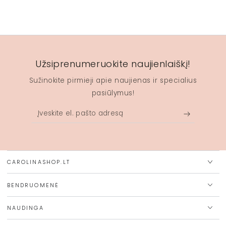
Užsiprenumeruokite naujienlaiškį!
Sužinokite pirmieji apie naujienas ir specialius
pasiūlymus!
Įveskite
el.
pašto
adresą
CAROLINASHOP.LT
BENDRUOMENĖ
NAUDINGA