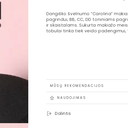
Dangiško švelnumo “
Carolina”
makia
pagrindui, BB, CC, DD ton
iniams
pagr
ir
skaistalams. Sukurta makiažo meist
tobulai tinka tiek veido padengimui,
MŪSŲ REKOMENDACIJOS
NAUDOJIMAS
Dalintis