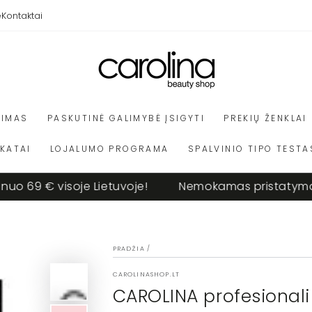
e
Kontaktai
VIMAS
PASKUTINĖ GALIMYBĖ ĮSIGYTI
PREKIŲ ŽENKLAI
IKATAI
LOJALUMO PROGRAMA
SPALVINIO TIPO TESTA
 € visoje Lietuvoje!
Nemokamas pristatymas nuo 
PRADŽIA
/
CAROLINASHOP.LT
CAROLINA profesional