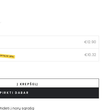
.
€12.90
€10.32
UPYKITE 20%
Į KREPŠELĮ
PIRKTI DABAR
Pridėti į norų sąrašą