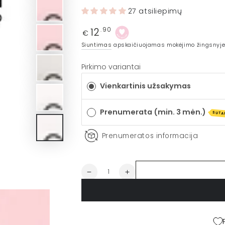
27 atsiliepimų
12
Įprasta
.90
€
kaina
Siuntimas
apskaičiuojamas mokėjimo žingsnyje
Pirkimo variantai
Vienkartinis užsakymas
Prenumerata (min. 3 mėn.)
SUTA
Prenumeratos informacija
Kiekis
Sumažinti
Padidinti
CAROLINA
CAROLINA
profesionali
profesionali
makiažo
makiažo
kempinėlė
kempinėlė
kiekį
kiekį