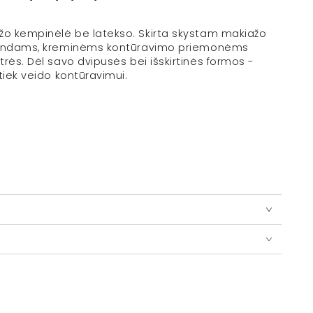
žo kempinėlė be latekso.
Skirta
skystam makiažo
indams
,
kreminėms
kontūravimo
priemonėms
rės. Dėl savo dvipusės bei išskirtinės formos -
 tiek veido kontūravimui.