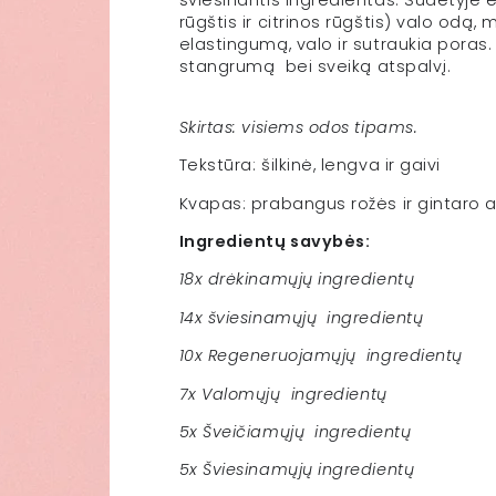
šviesinantis ingredientas. Sudėtyje e
rūgštis ir citrinos rūgštis) valo odą
elastingumą, valo ir sutraukia poras.
stangrumą
bei sveiką atspalvį.
Skirtas: visiems odos tipams.
Tekstūra: šilkinė, lengva ir gaivi
Kvapas: prabangus rožės ir gintaro
Ingredientų savybės:
18x drėkinamųjų ingredientų
14x šviesinamųjų
ingredientų
10x Regeneruojamųjų
ingredientų
7x Valomųjų
ingredientų
5x Šveičiamųjų
ingredientų
5x Šviesinamųjų ingredientų