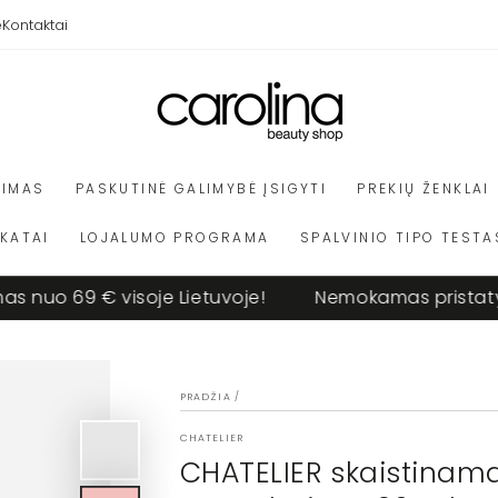
e
Kontaktai
VIMAS
PASKUTINĖ GALIMYBĖ ĮSIGYTI
PREKIŲ ŽENKLAI
IKATAI
LOJALUMO PROGRAMA
SPALVINIO TIPO TESTA
uo 69 € visoje Lietuvoje!
Nemokamas pristatymas
PRADŽIA
/
CHATELIER
CHATELIER skaistinama