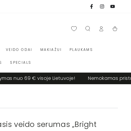
Facebook
Instagram
Youtube
Prisijungti
Krepšelis
VEIDO ODAI
MAKIAŽUI
PLAUKAMS
S
SPECIALS
 nuo 69 € visoje Lietuvoje!
Nemokamas pristatym
sis veido serumas „Bright