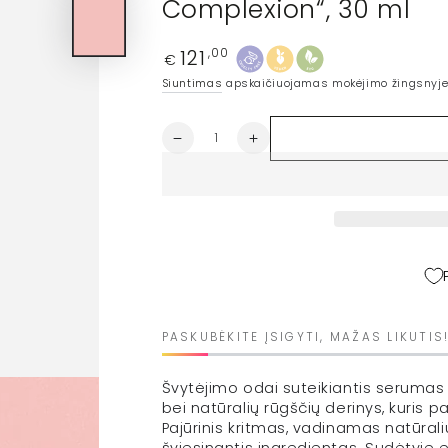
Complexion“, 30 ml
121
Įprasta
,00
€
kaina
Siuntimas
apskaičiuojamas mokėjimo žingsnyje
Kiekis
Sumažinti
Padidinti
CHATELIER
CHATELIER
skaistinamasis
skaistinamasis
veido
veido
serumas
serumas
„Bright
„Bright
Complexion“,
Complexion“,
30
30
ml
ml
kiekį
kiekį
PASKUBĖKITE ĮSIGYTI, MAŽAS LIKUTIS
Švytėjimo odai suteikiantis serumas 
bei natūralių rūgščių derinys, kuris
Pajūrinis kritmas, vadinamas natūrali