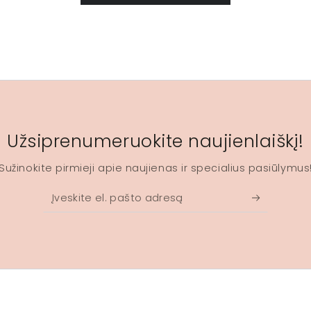
Užsiprenumeruokite naujienlaiškį!
Sužinokite pirmieji apie naujienas ir specialius pasiūlymus
Įveskite
el.
pašto
adresą