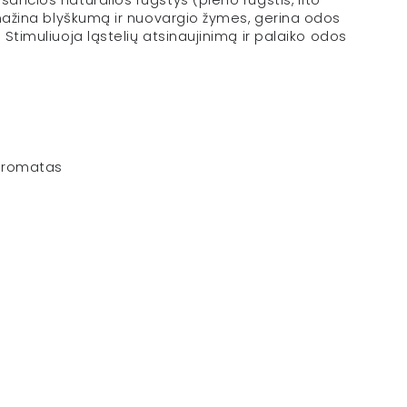
sančios natūralios rūgštys (pieno rūgštis, fito
, mažina blyškumą ir nuovargio žymes, gerina odos
Stimuliuoja ląstelių atsinaujinimą ir palaiko odos
 aromatas