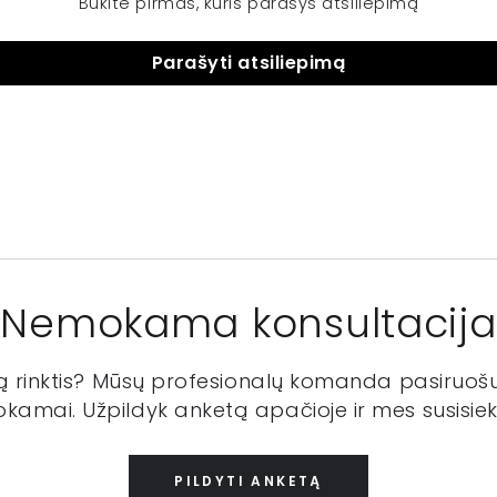
Būkite pirmas, kuris parašys atsiliepimą
Parašyti atsiliepimą
Nemokama konsultacija
ką rinktis? Mūsų profesionalų komanda pasiruošu
kamai. Užpildyk anketą apačioje ir mes susisiek
PILDYTI ANKETĄ