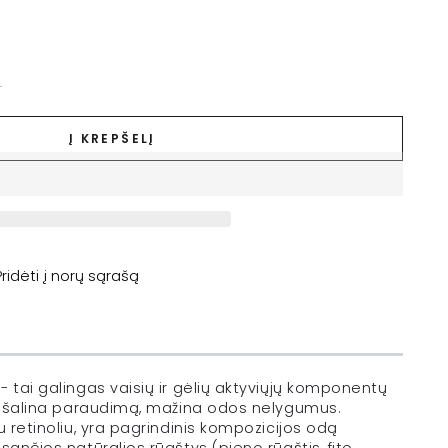
.
Į KREPŠELĮ
Pridėti į norų sąrašą
!
- tai galingas vaisių ir gėlių aktyviųjų komponentų
 pašalina paraudimą, mažina odos nelygumus.
u retinoliu, yra pagrindinis kompozicijos odą