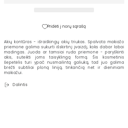
makiažo
makiažo
šepetėlis
šepetėlis
akių
akių
kontūrui
kontūrui
4614
4614
Pridėti į norų sąrašą
kiekį
kiekį
Akių kontūras - išraiškingų akių triukas. Spalvota makiažo
priemone galima sukurti išskirtinį įvaizdį, koks dabar labai
madingas. Juoda ar tamsiai ruda priemone - paryškinti
akis, suteikti joms taisyklingą formą. Šis kosmetinis
šepetėlis turi ypač nusmailintą galiuką, tad juo galima
brėžti subtiliai ploną liniją, tinkančią net ir dieniniam
makiažui.
Dalintis