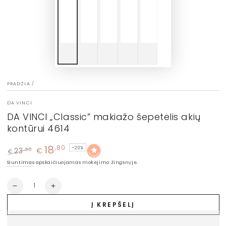
PRADŽIA
/
DA VINCI
DA VINCI „Classic” makiažo šepetėlis akių
kontūrui 4614
18
,80
–20%
23
€
,50
€
Įprasta
Kaina
Siuntimas
apskaičiuojamas mokėjimo žingsnyje.
kaina
su
nuolaida
Kiekis
Sumažinti
Padidinti
DA
DA
Į KREPŠELĮ
VINCI
VINCI
„Classic”
„Classic”