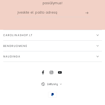
pasiūlymus!
Įveskite
el.
pašto
adresą
CAROLINASHOP.LT
BENDRUOMENĖ
NAUDINGA
Facebook
Instagram
Youtube
Kalba
Lietuvių
Mokėjimo
būdai