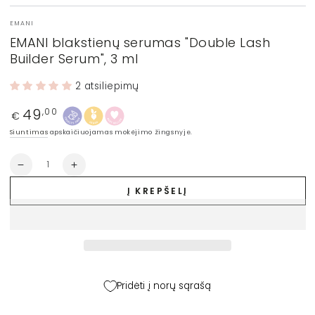
EMANI
EMANI blakstienų serumas "Double Lash
Builder Serum", 3 ml
2 atsiliepimų
49
Įprasta
,00
€
kaina
Siuntimas
apskaičiuojamas mokėjimo žingsnyje.
Kiekis
Sumažinti
Padidinti
EMANI
EMANI
Į KREPŠELĮ
blakstienų
blakstienų
serumas
serumas
&quot;Double
&quot;Double
Lash
Lash
Builder
Builder
Serum&quot;,
Serum&quot;,
3
3
Pridėti į norų sąrašą
ml
ml
kiekį
kiekį