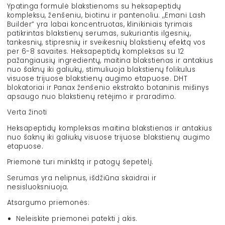
Ypatinga formulė blakstienoms su heksapeptidų
kompleksu, ženšeniu, biotinu ir pantenoliu. ,,Emani Lash
Builder” yra labai koncentruotas, klinikiniais tyrimais
patikrintas blakstienų serumas, sukuriantis ilgesnių,
tankesnių, stipresnių ir sveikesnių blakstienų efektą vos
per 6-8 savaites. Heksapeptidų kompleksas su 12
pažangiausių ingredientų, maitina blakstienas ir antakius
nuo šaknų iki galiukų, stimuliuoja blakstienų folikulus
visuose trijuose blakstienų augimo etapuose. DHT
blokatoriai ir Panax ženšenio ekstrakto botaninis mišinys
apsaugo nuo blakstienų retėjimo ir praradimo.
Verta žinoti
Heksapeptidų kompleksas maitina blakstienas ir antakius
nuo šaknų iki galiukų visuose trijuose blakstienų augimo
etapuose.
Priemonė turi minkštą ir patogų šepetėlį.
Serumas yra nelipnus, išdžiūna skaidrai ir
nesisluoksniuoja.
Atsargumo priemonės:
Neleiskite priemonei patekti į akis.