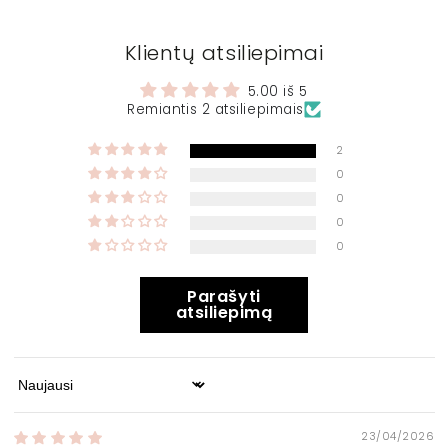
Klientų atsiliepimai
5.00 iš 5
Remiantis 2 atsiliepimais
2
0
0
0
0
Parašyti
atsiliepimą
Sort by
23/04/2026