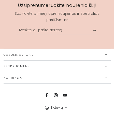
Užsiprenumeruokite naujienlaiškį!
Sužinokite pirmieji apie naujienas ir specialius
pasiūlymus!
Įveskite
el.
pašto
adresą
CAROLINASHOP.LT
BENDRUOMENĖ
NAUDINGA
Facebook
Instagram
Youtube
Kalba
Lietuvių