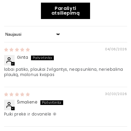
Parašyti
atsiliepimą
Sort by
04/06/2026
Ginta
labai patiko, plaukai žvilgantys, neapsunkina, neriebalina
plauką, malonus kvapas
30/03/2026
Šimalienė
Puiki prekė ir dovanėlė 🌞