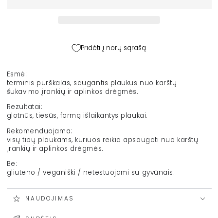
nuo
nuo
karščio
karščio
„Icon
„Icon
Welder“,
Welder“,
200
200
Pridėti į norų sąrašą
ml
ml
kiekį
kiekį
Esmė:
terminis purškalas, saugantis plaukus nuo karštų
šukavimo įrankių ir aplinkos drėgmės.
Rezultatai:
glotnūs, tiesūs, formą išlaikantys plaukai.
Rekomenduojama:
visų tipų plaukams, kuriuos reikia apsaugoti nuo karštų
įrankių ir aplinkos drėgmės.
Be:
gliuteno / veganiški / netestuojami su gyvūnais.
NAUDOJIMAS