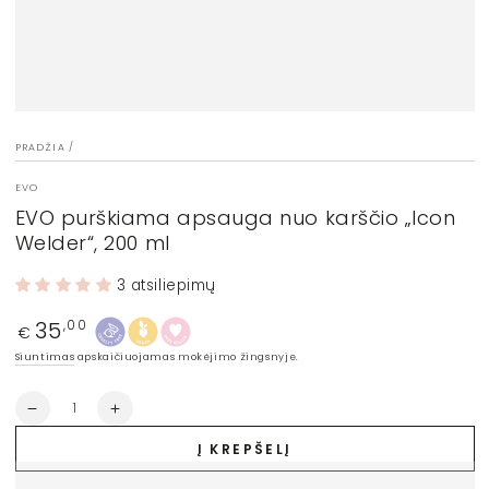
PRADŽIA
/
EVO
EVO purškiama apsauga nuo karščio „Icon
Welder“, 200 ml
3 atsiliepimų
35
Įprasta
,00
€
kaina
Siuntimas
apskaičiuojamas mokėjimo žingsnyje.
Kiekis
Sumažinti
Padidinti
EVO
EVO
Į KREPŠELĮ
purškiama
purškiama
apsauga
apsauga