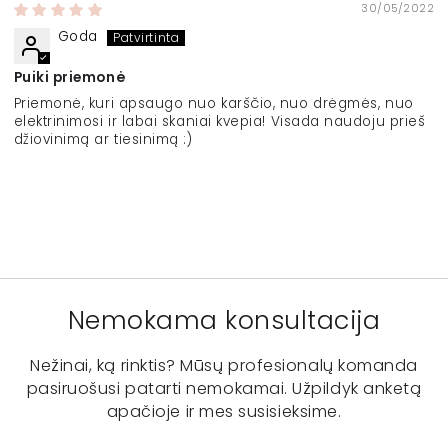
30/05/2022
Goda
Puiki priemonė
Priemonė, kuri apsaugo nuo karščio, nuo drėgmės, nuo
elektrinimosi ir labai skaniai kvepia! Visada naudoju prieš
džiovinimą ar tiesinimą :)
Nemokama konsultacija
Nežinai, ką rinktis? Mūsų profesionalų komanda
pasiruošusi patarti nemokamai. Užpildyk anketą
apačioje ir mes susisieksime.