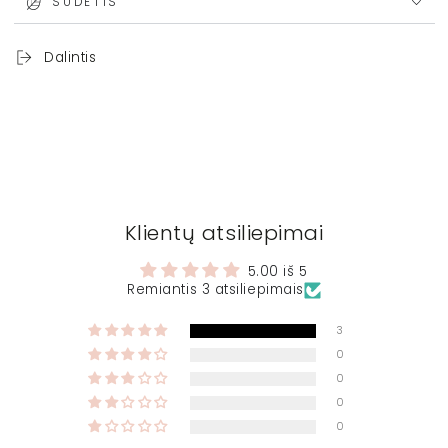
SUDĖTIS
Dalintis
Klientų atsiliepimai
5.00 iš 5
Remiantis 3 atsiliepimais
3
0
0
0
0