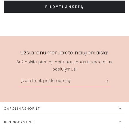
PILDYTI ANKETĄ
Užsiprenumeruokite naujienlaiškį!
Sužinokite pirmieji apie naujienas ir specialius
pasiūlymus!
Įveskite
el.
pašto
adresą
CAROLINASHOP.LT
BENDRUOMENĖ