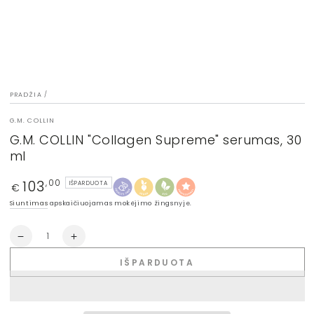
PRADŽIA
/
G.M. COLLIN
G.M. COLLIN "Collagen Supreme" serumas, 30
ml
103
Įprasta
,00
IŠPARDUOTA
€
kaina
Siuntimas
apskaičiuojamas mokėjimo žingsnyje.
Kiekis
Sumažinti
Padidinti
G.M.
G.M.
IŠPARDUOTA
COLLIN
COLLIN
&quot;Collagen
&quot;Collagen
Supreme&quot;
Supreme&quot;
serumas,
serumas,