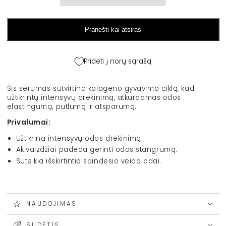
30
30
ml
ml
kiekį
kiekį
Pranešti kai atsiras
Pridėti į norų sąrašą
Šis serumas sutvirtina kolageno gyvavimo ciklą, kad
užtikrintų intensyvų drėkinimą, atkurdamas odos
elastingumą, putlumą ir atsparumą.
Privalumai:
Užtikrina intensyvų odos drėkinimą.
Akivaizdžiai padeda gerinti odos stangrumą.
Suteikia išskirtintio spindesio veido odai.
NAUDOJIMAS
SUDĖTIS