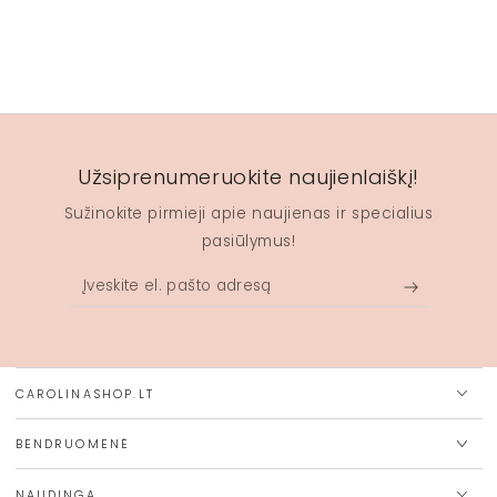
Užsiprenumeruokite naujienlaiškį!
Sužinokite pirmieji apie naujienas ir specialius
pasiūlymus!
Įveskite
el.
pašto
adresą
CAROLINASHOP.LT
BENDRUOMENĖ
NAUDINGA