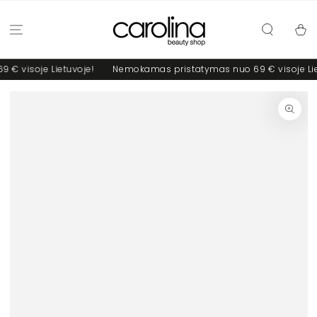
PRALEISTI
Krepšel
 visoje Lietuvoje!
Nemokamas pristatymas nuo 69 € visoje Liet
PEREITI Į PREKĖS
INFO