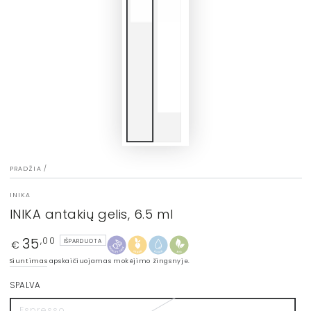
PRADŽIA
/
INIKA
INIKA antakių gelis, 6.5 ml
35
Įprasta
,00
IŠPARDUOTA
€
kaina
Siuntimas
apskaičiuojamas mokėjimo žingsnyje.
SPALVA
Espresso