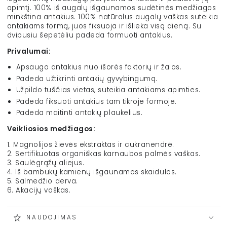
apimtį. 100% iš augalų išgaunamos sudėtinės medžiagos
minkština antakius. 100% natūralus augalų vaškas suteikia
antakiams formą, juos fiksuoja ir išlieka visą dieną. Su
dvipusiu šepetėliu padeda formuoti antakius.
Privalumai:
Apsaugo antakius nuo išorės faktorių ir žalos.
Padeda užtikrinti antakių gyvybingumą.
Užpildo tuščias vietas, suteikia antakiams apimties.
Padeda fiksuoti antakius tam tikroje formoje.
Padeda maitinti antakių plaukelius.
Veikliosios medžiagos:
1. Magnolijos žievės ekstraktas ir cukranendrė.
2. Sertifikuotas organiškas karnaubos palmės vaškas.
3. Saulėgrąžų aliejus.
4. Iš bambukų kamienų išgaunamos skaidulos.
5. Salmedžio derva.
6. Akacijų vaškas.
NAUDOJIMAS