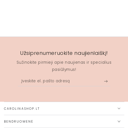
Užsiprenumeruokite naujienlaiškį!
Sužinokite pirmieji apie naujienas ir specialius
pasiūlymus!
Įveskite
el.
pašto
adresą
CAROLINASHOP.LT
BENDRUOMENĖ