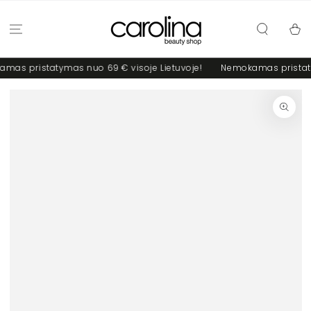
PRALEISTI
Krepšel
as pristatymas nuo 69 € visoje Lietuvoje!
Nemokamas pristatym
PEREITI Į PREKĖS
INFO