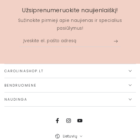
Užsiprenumeruokite naujienlaiškį!
Sužinokite pirmieji apie naujienas ir specialius
pasiūlymus!
Įveskite
el.
pašto
adresą
CAROLINASHOP.LT
BENDRUOMENĖ
NAUDINGA
Facebook
Instagram
Youtube
Kalba
Lietuvių