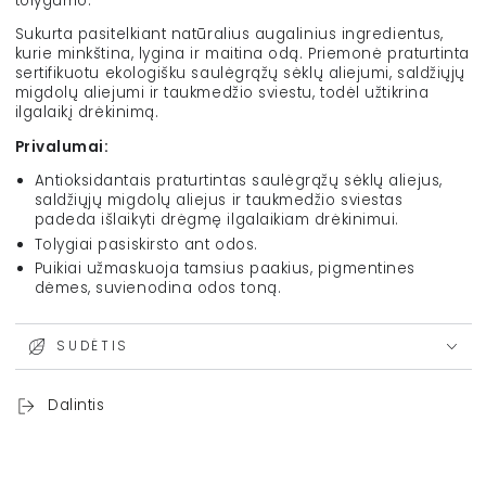
tolygumo.
Sukurta pasitelkiant natūralius augalinius ingredientus,
kurie minkština, lygina ir maitina odą. Priemonė praturtinta
sertifikuotu ekologišku saulėgrąžų sėklų aliejumi, saldžiųjų
migdolų aliejumi ir taukmedžio sviestu, todėl užtikrina
ilgalaikį drėkinimą.
Privalumai:
Antioksidantais praturtintas saulėgrąžų sėklų aliejus,
saldžiųjų migdolų aliejus ir taukmedžio sviestas
padeda išlaikyti drėgmę ilgalaikiam drėkinimui.
Tolygiai pasiskirsto ant odos.
Puikiai užmaskuoja tamsius paakius, pigmentines
dėmes, suvienodina odos toną.
SUDĖTIS
Dalintis