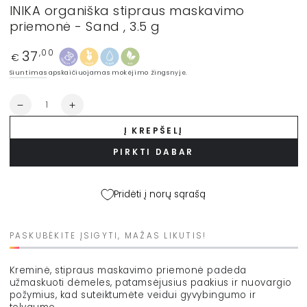
INIKA organiška stipraus maskavimo
priemonė - Sand , 3.5 g
37
Įprasta
,00
€
kaina
Siuntimas
apskaičiuojamas mokėjimo žingsnyje.
Kiekis
Sumažinti
Padidinti
INIKA
INIKA
Į KREPŠELĮ
organiška
organiška
stipraus
stipraus
PIRKTI DABAR
maskavimo
maskavimo
priemonė
priemonė
-
-
Pridėti į norų sąrašą
Sand
Sand
,
,
3.5
3.5
PASKUBĖKITE ĮSIGYTI, MAŽAS LIKUTIS!
g
g
kiekį
kiekį
Kreminė, stipraus maskavimo priemonė padeda
užmaskuoti dėmeles, patamsėjusius paakius ir nuovargio
požymius, kad suteiktumėte veidui gyvybingumo ir