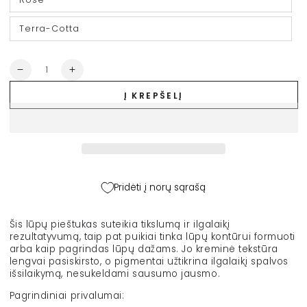
Terra-Cotta
Kiekis
Sumažinti
Padidinti
JANE
JANE
Į KREPŠELĮ
IREDALE
IREDALE
lūpų
lūpų
pieštukas
pieštukas
&quot;Lip
&quot;Lip
Definer&quot;,
Definer&quot;,
1.1
1.1
g
g
Pridėti į norų sąrašą
kiekį
kiekį
Šis lūpų pieštukas suteikia tikslumą ir ilgalaikį
rezultatyvumą, taip pat puikiai tinka lūpų kontūrui formuoti
arba kaip pagrindas lūpų dažams. Jo kreminė tekstūra
lengvai pasiskirsto, o pigmentai užtikrina ilgalaikį spalvos
išsilaikymą, nesukeldami sausumo jausmo.
Pagrindiniai privalumai: