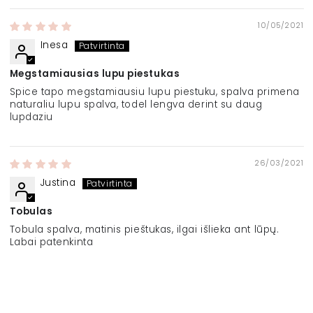
10/05/2021
Inesa
Megstamiausias lupu piestukas
Spice tapo megstamiausiu lupu piestuku, spalva primena
naturaliu lupu spalva, todel lengva derint su daug
lupdaziu
26/03/2021
Justina
Tobulas
Tobula spalva, matinis pieštukas, ilgai išlieka ant lūpų.
Labai patenkinta