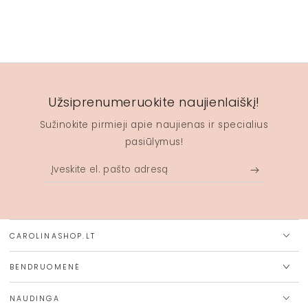
Užsiprenumeruokite naujienlaiškį!
Sužinokite pirmieji apie naujienas ir specialius
pasiūlymus!
Įveskite
el.
pašto
adresą
CAROLINASHOP.LT
BENDRUOMENĖ
NAUDINGA