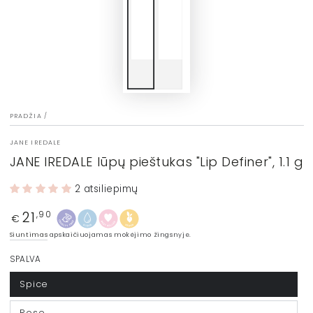
PRADŽIA
/
JANE IREDALE
JANE IREDALE lūpų pieštukas "Lip Definer", 1.1 g
2 atsiliepimų
21
Įprasta
,90
€
kaina
Siuntimas
apskaičiuojamas mokėjimo žingsnyje.
SPALVA
Spice
Rose