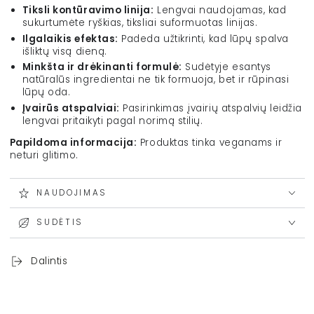
Tiksli kontūravimo linija:
Lengvai naudojamas, kad
sukurtumėte ryškias, tiksliai suformuotas linijas.
Ilgalaikis efektas:
Padeda užtikrinti, kad lūpų spalva
išliktų visą dieną.
Minkšta ir drėkinanti formulė:
Sudėtyje esantys
natūralūs ingredientai ne tik formuoja, bet ir rūpinasi
lūpų oda.
Įvairūs atspalviai:
Pasirinkimas įvairių atspalvių leidžia
lengvai pritaikyti pagal norimą stilių.
Papildoma informacija:
Produktas tinka veganams ir
neturi glitimo.
NAUDOJIMAS
SUDĖTIS
Dalintis