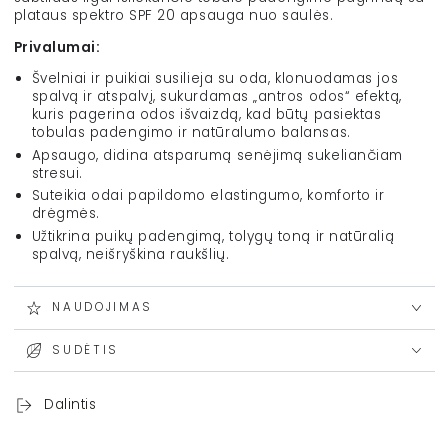
plataus spektro SPF 20 apsauga nuo saulės.
Privalumai:
Švelniai ir puikiai susilieja su oda, klonuodamas jos
spalvą ir atspalvį, sukurdamas „antros odos“ efektą,
kuris pagerina odos išvaizdą, kad būtų pasiektas
tobulas padengimo ir natūralumo balansas.
Apsaugo, didina atsparumą senėjimą sukeliančiam
stresui.
Suteikia odai papildomo elastingumo, komforto ir
drėgmės.
Užtikrina puikų padengimą, tolygų toną ir natūralią
spalvą, neišryškina raukšlių.
NAUDOJIMAS
SUDĖTIS
Dalintis