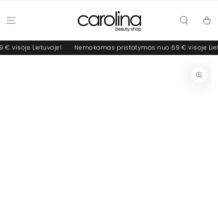
PRALEISTI
Krepšel
visoje Lietuvoje!
Nemokamas pristatymas nuo 69 € visoje Lietu
PEREITI Į PREKĖS
INFO