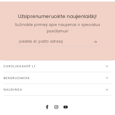
Užsiprenumeruokite naujienlaiškį!
Sužinokite pirmieji apie naujienas ir specialius
pasiūlymus!
Įveskite
el.
pašto
adresą
CAROLINASHOP.LT
BENDRUOMENĖ
NAUDINGA
Facebook
Instagram
Youtube