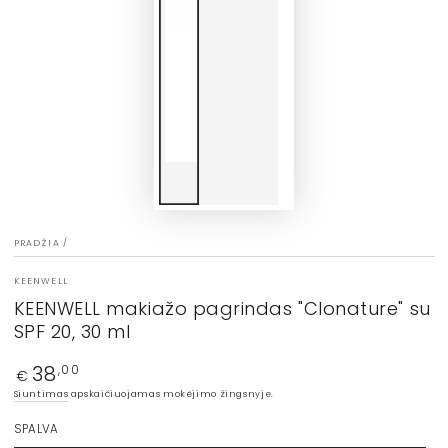
PRADŽIA
/
KEENWELL
KEENWELL makiažo pagrindas "Clonature" su
SPF 20, 30 ml
38
Įprasta
,00
€
kaina
Siuntimas
apskaičiuojamas mokėjimo žingsnyje.
SPALVA