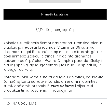
&quot;Pure
&quot;Pure
Volume&quot;,
Volume&quot;,
350
350
Pranešti kai atsiras
ml
ml
kiekį
kiekį
Pridėti į norų sąrašą
Apimties suteikiantis šampūnas storina ir tankina plonus
plaukus jų neapsunkindamas. Vitaminas B5 suteikia
drėgmės ir ilgai išliekančios apimties, o citrusinis gėlinis
apelsinmedžių žiedų, citrinos ir hiacinto aromatas –
gaivumo pojūtį. Colour Guard Complex padeda išlaikyti
plaukų spalvą, apsaugodamas juos nuo UV spindulių ir
laisvųjų radikalų.
Norėdami plaukams suteikti daugiau apimties, naudokite
šampūną kartu su kauke, kondicionieriumi ir apimties
suteikiančiomis putomis iš
Pure Volume
linijos. Visi
produktai tinka kasdieniam naudojimui.
NAUDOJIMAS