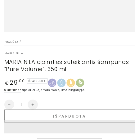
PRADŽIA
/
MARIA NILA
MARIA NILA apimties suteikiantis šampūnas
"Pure Volume", 350 ml
29
Įprasta
,00
IŠPARDUOTA
€
kaina
Siuntimas
apskaičiuojamas mokėjimo žingsnyje.
Kiekis
Sumažinti
Padidinti
MARIA
MARIA
IŠPARDUOTA
NILA
NILA
apimties
apimties
suteikiantis
suteikiantis
šampūnas
šampūnas