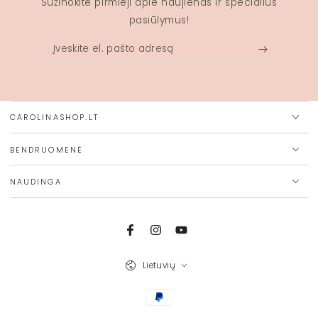
Sužinokite pirmieji apie naujienas ir specialius
pasiūlymus!
Įveskite
el.
pašto
adresą
CAROLINASHOP.LT
BENDRUOMENĖ
NAUDINGA
Facebook
Instagram
Youtube
Kalba
Lietuvių
Mokėjimo
būdai