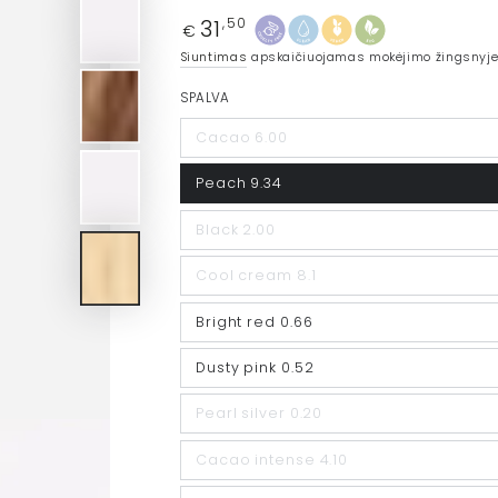
31
Įprasta
,50
€
kaina
Siuntimas
apskaičiuojamas mokėjimo žingsnyje
SPALVA
Cacao 6.00
Peach 9.34
Black 2.00
Cool cream 8.1
Bright red 0.66
Dusty pink 0.52
Pearl silver 0.20
Cacao intense 4.10