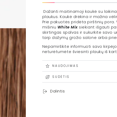
Dažanti maitinamoji kaukė su laikina
plaukus. Kaukė drėkina ir mažina vėlimą
Prie pakuotės pridėta pirštinių pora.
mišiniu
White Mix
siekiant išgauti pa
skirtingas spalvas ir sukurkite savo u
tarp dažymų grožio salone arba prie
Nepamirškite informuoti savo kirpėjo,
neturėtumėte šviesinti plaukų iš kar
NAUDOJIMAS
SUDĖTIS
Dalintis