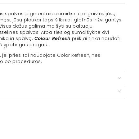
is spalvos pigmentais akimirksniu atgaivins jūsų
si, jūsų plaukai taps šilkiniai, glotnūs ir žvilgantys.
 Visus dažus galima maišyti su baltuoju
stelines spalvas. Arba tiesiog sumaišykite dvi
nikalią spalvą.
Colour Refresh
puikiai tinka naudoti
š ypatingas progas.
 jei prieš tai naudojote Color Refresh, nes
to po procedūros.