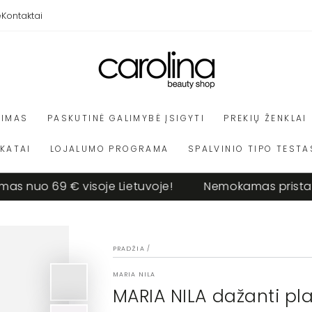
e
Kontaktai
VIMAS
PASKUTINĖ GALIMYBĖ ĮSIGYTI
PREKIŲ ŽENKLAI
IKATAI
LOJALUMO PROGRAMA
SPALVINIO TIPO TESTA
 69 € visoje Lietuvoje!
Nemokamas pristatymas n
PRADŽIA
/
MARIA NILA
MARIA NILA dažanti pl