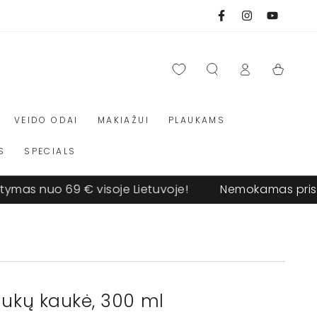
Facebook
Instagram
Youtube
Prisijungti
Krepšelis
VEIDO ODAI
MAKIAŽUI
PLAUKAMS
S
SPECIALS
uo 69 € visoje Lietuvoje!
Nemokamas pristatymas
aukų kaukė, 300 ml