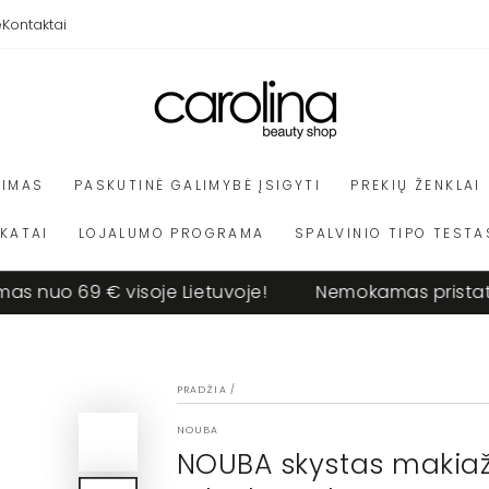
e
Kontaktai
VIMAS
PASKUTINĖ GALIMYBĖ ĮSIGYTI
PREKIŲ ŽENKLAI
IKATAI
LOJALUMO PROGRAMA
SPALVINIO TIPO TESTA
nuo 69 € visoje Lietuvoje!
Nemokamas pristatyma
PRADŽIA
/
NOUBA
NOUBA skystas makiaž