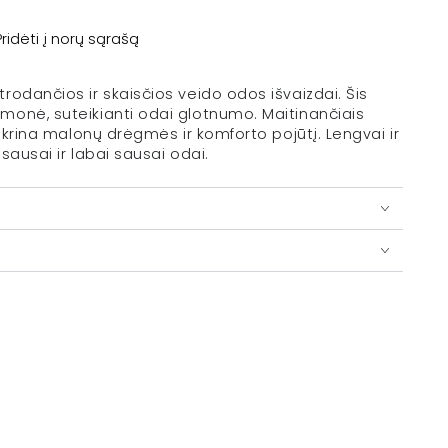
Pridėti į norų sąrašą
rodančios ir skaisčios veido odos išvaizdai. Šis
monė, suteikianti odai glotnumo. Maitinančiais
tikrina malonų drėgmės ir komforto pojūtį. Lengvai ir
 sausai ir labai sausai odai.