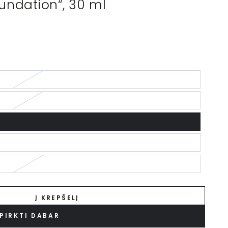
undation“, 30 ml
.
Į KREPŠELĮ
PIRKTI DABAR