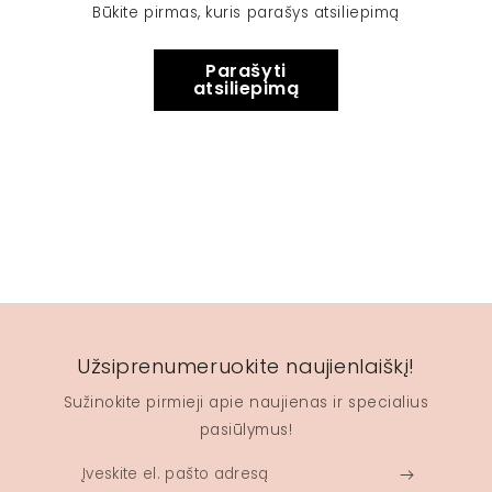
Būkite pirmas, kuris parašys atsiliepimą
Parašyti
atsiliepimą
Užsiprenumeruokite naujienlaiškį!
Sužinokite pirmieji apie naujienas ir specialius
pasiūlymus!
Įveskite