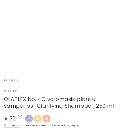
modalu
PRADŽIA
/
OLAPLEX
OLAPLEX No. 4C valomasis plaukų
šampūnas „Clarifying Shampoo”, 250 ml
32
Įprasta
,00
€
kaina
Siuntimas
apskaičiuojamas mokėjimo žingsnyje.