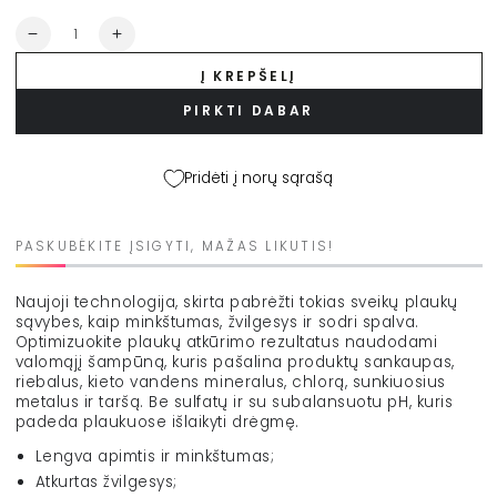
Kiekis
Sumažinti
Padidinti
OLAPLEX
OLAPLEX
Į KREPŠELĮ
No.
No.
4C
4C
PIRKTI DABAR
valomasis
valomasis
plaukų
plaukų
šampūnas
šampūnas
Pridėti į norų sąrašą
„Clarifying
„Clarifying
Shampoo”,
Shampoo”,
250
250
PASKUBĖKITE ĮSIGYTI, MAŽAS LIKUTIS!
ml
ml
kiekį
kiekį
Naujoji technologija, skirta pabrėžti tokias sveikų plaukų
sąvybes, kaip minkštumas, žvilgesys ir sodri spalva.
Optimizuokite plaukų atkūrimo rezultatus naudodami
valomąjį šampūną, kuris pašalina produktų sankaupas,
riebalus, kieto vandens mineralus, chlorą, sunkiuosius
metalus ir taršą. Be sulfatų ir su subalansuotu pH, kuris
padeda plaukuose išlaikyti drėgmę.
Lengva apimtis ir minkštumas;
Atkurtas žvilgesys;