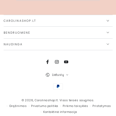
el.
pašto
adresą
CAROLINASHOP.LT
BENDRUOMENĖ
NAUDINGA
Facebook
Instagram
Youtube
Kalba
Lietuvių
Mokėjimo
būdai
© 2026,
Carolinashop.lt
. Visos teisės saugmos.
Grąžinimas
Privatumo politika
Pirkimo taisyklės
Pristatymas
Kontaktinė informacija