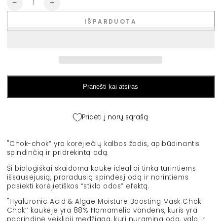
Kiekis
Sumažinti
Padidinti
ONDO
ONDO
IŠPARDUOTA
drėkinamoji
drėkinamoji
lakštinė
lakštinė
kaukė
kaukė
&quot;Hyaluronic
&quot;Hyaluronic
Acid
Acid
&amp;
&amp;
Algae
Algae
Pranešti kai atsiras
Moisture
Moisture
Boosting
Boosting
Mask
Mask
Pridėti į norų sąrašą
Chok-
Chok-
chok&quot;,
chok&quot;,
1
1
"Chok-chok“ yra korėjiečių kalbos žodis, apibūdinantis
vnt.
vnt.
spindinčią ir pridrėkintą odą.
kiekį
kiekį
Ši biologiškai skaidoma kaukė idealiai tinka turintiems
išsausėjusią, praradusią spindesį odą ir norintiems
pasiekti korėjietiškos “stiklo odos” efektą.
"Hyaluronic Acid & Algae Moisture Boosting Mask Chok-
Chok’’ kaukėje yra 88% Hamamelio vandens, kuris yra
pagrindinė veiklioji medžiaga, kuri nuramina odą, valo ir