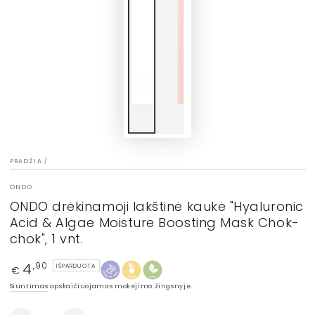
PRADŽIA
/
ONDO
ONDO drėkinamoji lakštinė kaukė "Hyaluronic
Acid & Algae Moisture Boosting Mask Chok-
chok", 1 vnt.
4
Įprasta
,90
IŠPARDUOTA
€
kaina
Siuntimas
apskaičiuojamas mokėjimo žingsnyje.