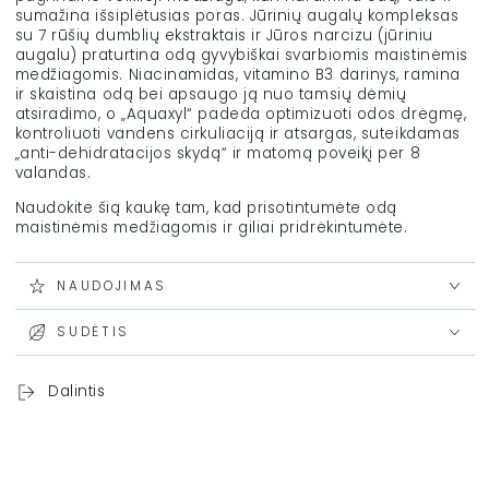
sumažina išsiplėtusias poras. Jūrinių augalų kompleksas
su 7 rūšių dumblių ekstraktais ir Jūros narcizu (jūriniu
augalu) praturtina odą gyvybiškai svarbiomis maistinėmis
medžiagomis. Niacinamidas, vitamino B3 darinys, ramina
ir skaistina odą bei apsaugo ją nuo tamsių dėmių
atsiradimo, o „Aquaxyl“ padeda optimizuoti odos drėgmę,
kontroliuoti vandens cirkuliaciją ir atsargas, suteikdamas
„anti-dehidratacijos skydą“ ir matomą poveikį per 8
valandas.
Naudokite šią kaukę tam, kad prisotintumėte odą
maistinėmis medžiagomis ir giliai pridrėkintumėte.
NAUDOJIMAS
SUDĖTIS
Dalintis