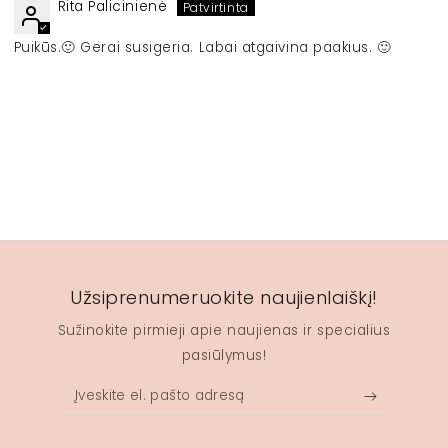
Rita Palicinienė
Puikūs.🙂 Gerai susigeria. Labai atgaivina paakius. 🙂
Užsiprenumeruokite naujienlaiškį!
Sužinokite pirmieji apie naujienas ir specialius
pasiūlymus!
Įveskite
el.
pašto