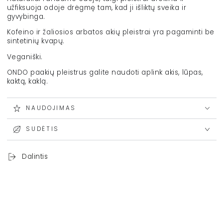
užfiksuoja odoje drėgmę tam, kad ji išliktų sveika ir
gyvybinga.
Kofeino ir žaliosios arbatos akių pleistrai yra pagaminti be
sintetinių kvapų.
Veganiški.
ONDO paakių pleistrus galite naudoti aplink akis, lūpas,
kaktą, kaklą.
NAUDOJIMAS
SUDĖTIS
Dalintis