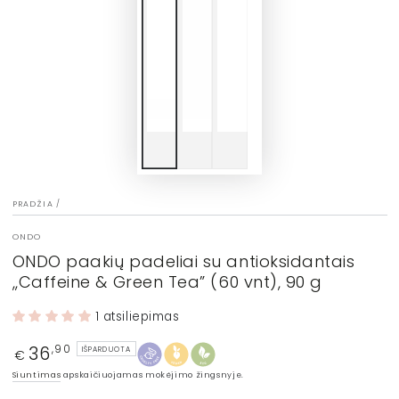
PRADŽIA
/
ONDO
ONDO paakių padeliai su antioksidantais
,,Caffeine & Green Tea” (60 vnt), 90 g
1 atsiliepimas
36
Įprasta
,90
IŠPARDUOTA
€
kaina
Siuntimas
apskaičiuojamas mokėjimo žingsnyje.