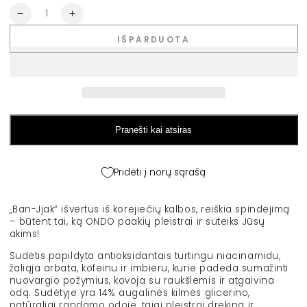
Kiekis
Sumažinti
Padidinti
ONDO
ONDO
IŠPARDUOTA
paakių
paakių
padeliai
padeliai
su
su
antioksidantais
antioksidantais
,,Caffeine
,,Caffeine
&amp;
&amp;
Green
Green
Pranešti kai atsiras
Tea”
Tea”
(60
(60
vnt),
vnt),
Pridėti į norų sąrašą
90
90
g
g
kiekį
kiekį
„Ban-Jjak“ išvertus iš korėjiečių kalbos, reiškia spindėjimą
– būtent tai, ką ONDO paakių pleistrai ir suteiks Jūsų
akims!
Sudėtis papildyta antioksidantais turtingu niacinamidu,
žaliąja arbata, kofeinu ir imbieru, kurie padeda sumažinti
nuovargio požymius, kovoja su raukšlėmis ir atgaivina
odą. Sudėtyje yra 14% augalinės kilmės glicerino,
natūraliai randamo odoje, taigi pleistrai drėkina ir