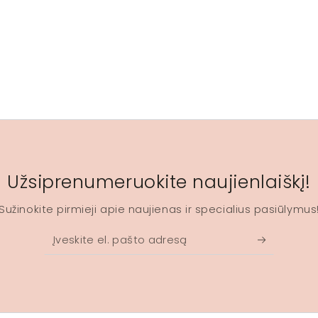
Užsiprenumeruokite naujienlaiškį!
Sužinokite pirmieji apie naujienas ir specialius pasiūlymus
Įveskite
el.
pašto
adresą