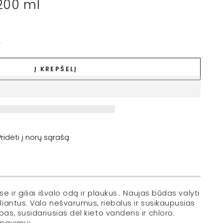
200 ml
.
Į KREPŠELĮ
Pridėti į norų sąrašą
!
 ir giliai išvalo odą ir plaukus.. Naujas būdas valyti
iantus. Valo nešvarumus, riebalus ir susikaupusias
s, susidariusias dėl kieto vandens ir chloro.