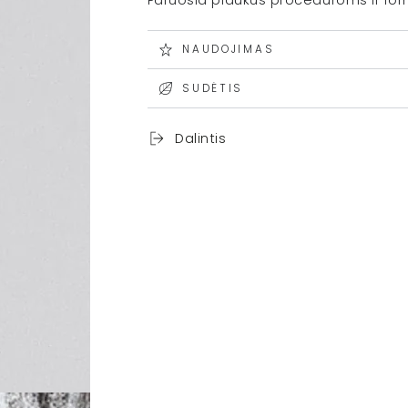
Paruošia plaukus procedūroms ir for
NAUDOJIMAS
SUDĖTIS
Dalintis