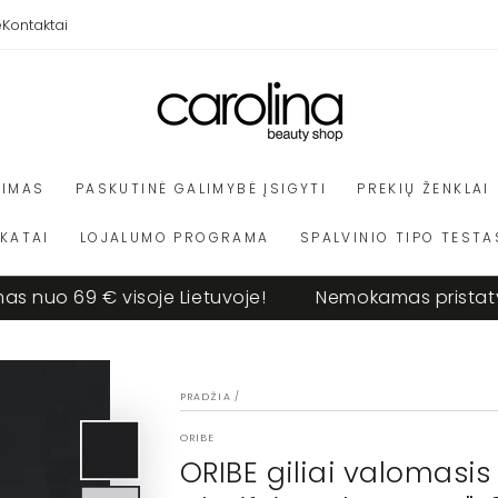
e
Kontaktai
VIMAS
PASKUTINĖ GALIMYBĖ ĮSIGYTI
PREKIŲ ŽENKLAI
IKATAI
LOJALUMO PROGRAMA
SPALVINIO TIPO TESTA
uo 69 € visoje Lietuvoje!
Nemokamas pristatymas
PRADŽIA
/
ORIBE
ORIBE giliai valomas