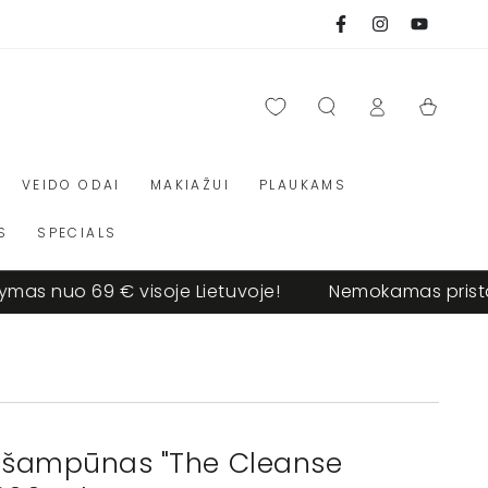
Facebook
Instagram
Youtube
Prisijungti
Krepšelis
VEIDO ODAI
MAKIAŽUI
PLAUKAMS
S
SPECIALS
 nuo 69 € visoje Lietuvoje!
Nemokamas pristatym
is šampūnas "The Cleanse