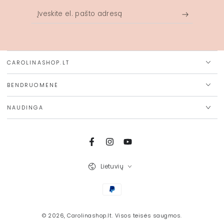
Įveskite
el.
pašto
adresą
CAROLINASHOP.LT
BENDRUOMENĖ
NAUDINGA
Facebook
Instagram
Youtube
Kalba
Lietuvių
Mokėjimo
būdai
© 2026,
Carolinashop.lt
. Visos teisės saugmos.