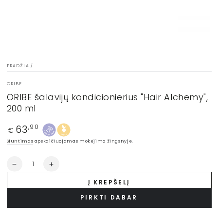
PRADŽIA
/
ORIBE
ORIBE šalavijų kondicionierius "Hair Alchemy",
200 ml
63
Įprasta
,90
€
kaina
Siuntimas
apskaičiuojamas mokėjimo žingsnyje.
Kiekis
Sumažinti
Padidinti
ORIBE
ORIBE
Į KREPŠELĮ
šalavijų
šalavijų
kondicionierius
kondicionierius
PIRKTI DABAR
&quot;Hair
&quot;Hair
Alchemy&quot;,
Alchemy&quot;,