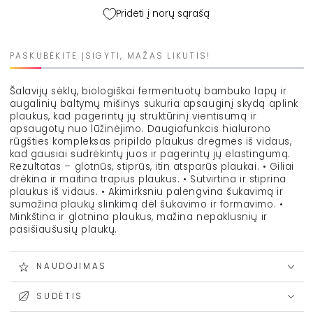
200
200
Pridėti į norų sąrašą
ml
ml
kiekį
kiekį
PASKUBĖKITE ĮSIGYTI, MAŽAS LIKUTIS!
Šalavijų sėklų, biologiškai fermentuotų bambuko lapų ir
augalinių baltymų mišinys sukuria apsauginį skydą aplink
plaukus, kad pagerintų jų struktūrinį vientisumą ir
apsaugotų nuo lūžinėjimo. Daugiafunkcis hialurono
rūgšties kompleksas pripildo plaukus drėgmės iš vidaus,
kad gausiai sudrėkintų juos ir pagerintų jų elastingumą.
Rezultatas – glotnūs, stiprūs, itin atsparūs plaukai. • Giliai
drėkina ir maitina trapius plaukus. • Sutvirtina ir stiprina
plaukus iš vidaus. • Akimirksniu palengvina šukavimą ir
sumažina plaukų slinkimą dėl šukavimo ir formavimo. •
Minkština ir glotnina plaukus, mažina nepaklusnių ir
pasišiaušusių plaukų.
NAUDOJIMAS
SUDĖTIS