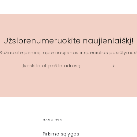
Užsiprenumeruokite naujienlaiškį!
Sužinokite pirmieji apie naujienas ir specialius pasiūlymus
Įveskite
el.
pašto
adresą
NAUDINGA
Pirkimo sąlygos