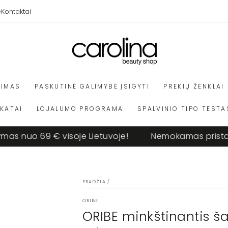
e
Kontaktai
VIMAS
PASKUTINĖ GALIMYBĖ ĮSIGYTI
PREKIŲ ŽENKLAI
IKATAI
LOJALUMO PROGRAMA
SPALVINIO TIPO TESTA
 nuo 69 € visoje Lietuvoje!
Nemokamas pristatym
PRADŽIA
/
ORIBE
ORIBE minkštinantis 