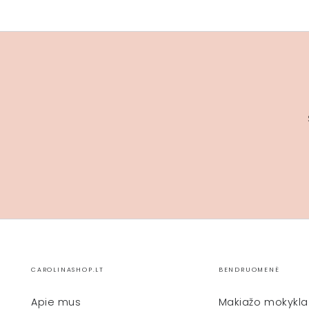
CAROLINASHOP.LT
BENDRUOMENĖ
Apie mus
Makiažo mokykla