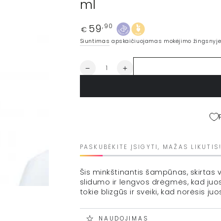
ml
59
Įprasta
,90
€
kaina
Siuntimas
apskaičiuojamas mokėjimo žingsnyje
Kiekis
Sumažinti
Padidinti
ORIBE
ORIBE
minkštinantis
minkštinantis
šampūnas
šampūnas
&quot;Run-
&quot;Run-
Through&quot;,
Through&quot;,
250
250
ml
ml
kiekį
kiekį
PASKUBĖKITE ĮSIGYTI, MAŽAS LIKUTIS
Šis minkštinantis šampūnas, skirtas vi
slidumo ir lengvos drėgmės, kad juos
tokie blizgūs ir sveiki, kad norėsis juo
NAUDOJIMAS