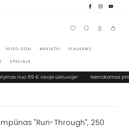
Facebook
Instagram
Youtube
Prisijungti
Krepšelis
VEIDO ODAI
MAKIAŽUI
PLAUKAMS
S
SPECIALS
as nuo 69 € visoje Lietuvoje!
Nemokamas pristat
šampūnas "Run-Through", 250