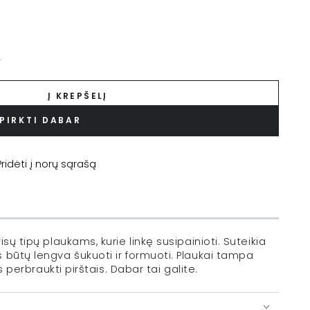
.
Į KREPŠELĮ
PIRKTI DABAR
Pridėti į norų sąrašą
!
sų tipų plaukams, kurie linkę susipainioti. Suteikia
 būtų lengva šukuoti ir formuoti. Plaukai tampa
s perbraukti pirštais. Dabar tai galite.