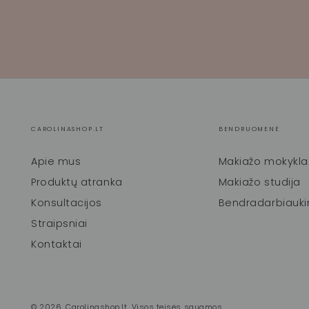
CAROLINASHOP.LT
BENDRUOMENĖ
Apie mus
Makiažo mokykla
Produktų atranka
Makiažo studija
Konsultacijos
Bendradarbiauk
Straipsniai
Kontaktai
© 2026,
Carolinashop.lt
. Visos teisės saugmos.