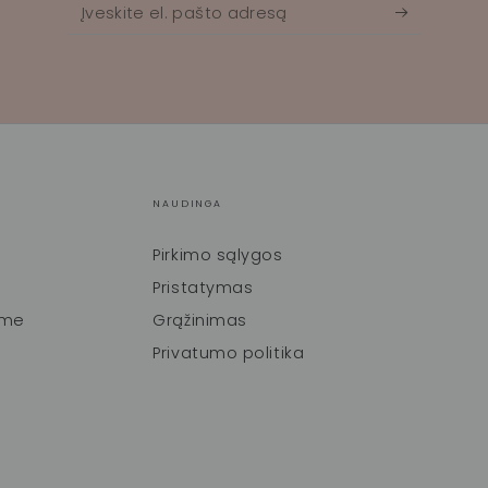
Įveskite
el.
pašto
adresą
NAUDINGA
Pirkimo sąlygos
Pristatymas
ime
Grąžinimas
Privatumo politika