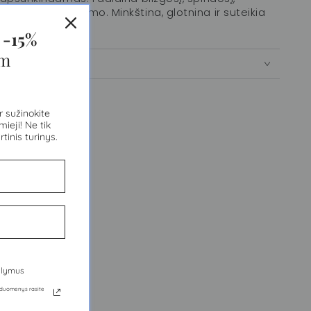
drėgmės netekimo. Minkština, glotnina ir suteikia
s
-15%
am
r sužinokite
ieji! Ne tik
rtinis turinys.
iūlymus
ų duomenys rasite