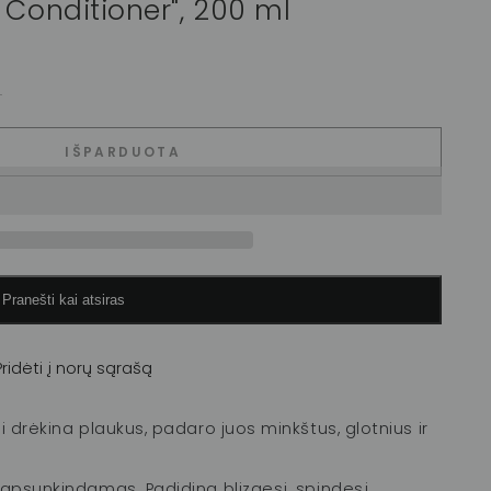
 Conditioner", 200 ml
.
IŠPARDUOTA
Pranešti kai atsiras
Pridėti į norų sąrašą
i drėkina plaukus, padaro juos minkštus, glotnius ir
eapsunkindamas. Padidina blizgesį, spindesį,