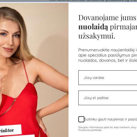
maitina plaukus ir apsaugo juos nuo 
šilko švelnumo, gerina iššukavimą.
Dovanojame jum
nuolaidą
pirmaj
SUDĖTIS
užsakymui.
Dalintis
Prenumeruokite naujienlaiškį i
apie specialius pasiūlymus pirm
nuolaidos, dovanos, bet ir išski
Klientų atsiliepimai
Sutinku gauti naujienas ir pas
Daugiau informacijos apie tai, kaip tvarkomi Jūs
Privatumo politikoje
Būkite pirmas, kuris parašys atsiliepimą