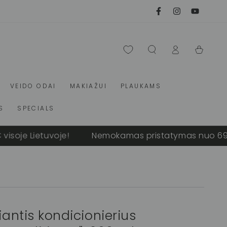
Facebook
Instagram
Youtube
Prisijungti
Krepšelis
VEIDO ODAI
MAKIAŽUI
PLAUKAMS
S
SPECIALS
oje Lietuvoje!
Nemokamas pristatymas nuo 69 € v
iantis kondicionierius