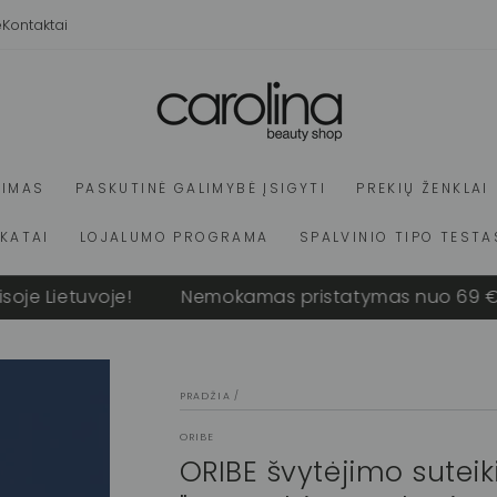
e
Kontaktai
VIMAS
PASKUTINĖ GALIMYBĖ ĮSIGYTI
PREKIŲ ŽENKLAI
IKATAI
LOJALUMO PROGRAMA
SPALVINIO TIPO TESTA
e Lietuvoje!
Nemokamas pristatymas nuo 69 € vis
PRADŽIA
/
ORIBE
ORIBE švytėjimo suteik