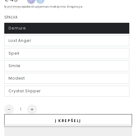
kaina
Siuntimas
apskaičiuojamas mokėjimo žingsnyje.
SPALVA
Demure
Lost Angel
Spell
Smile
Modest
Crystal Slipper
Kiekis
Sumažinti
Padidinti
RMS
RMS
Į KREPŠELĮ
kreminiai
kreminiai
skaistalai
skaistalai
&quot;Lip2Cheek&quot;,
&quot;Lip2Cheek&quot;,