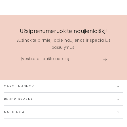
Užsiprenumeruokite naujienlaiškį!
Sužinokite pirmieji apie naujienas ir specialius
pasiūlymus!
Įveskite
el.
pašto
adresą
CAROLINASHOP.LT
BENDRUOMENĖ
NAUDINGA