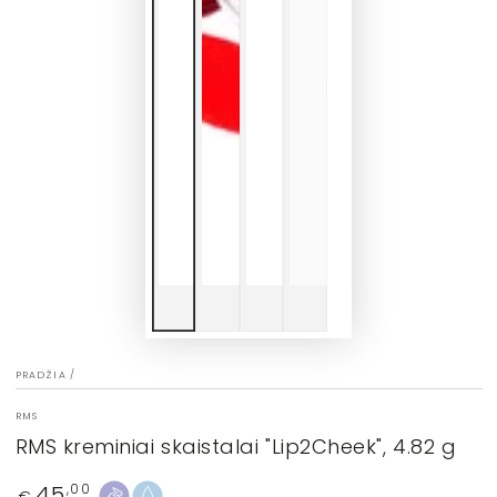
PRADŽIA
/
RMS
RMS kreminiai skaistalai "Lip2Cheek", 4.82 g
45
Įprasta
,00
€