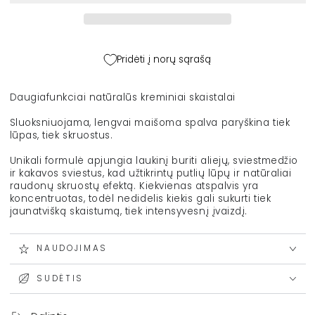
4.82
4.82
g
g
kiekį
kiekį
Pridėti į norų sąrašą
Daugiafunkciai natūralūs kreminiai skaistalai
Sluoksniuojama, lengvai maišoma spalva paryškina tiek
lūpas, tiek skruostus.
U
nikali formulė apjungia laukinį buriti aliejų, sviestmedžio
ir kakavos sviestus, kad užtikrintų putlių lūpų ir natūraliai
raudonų skruostų efektą. Kiekvienas atspalvis yra
koncentruotas, todėl nedidelis kiekis gali sukurti tiek
jaunatvišką skaistumą, tiek intensyvesnį įvaizdį.
NAUDOJIMAS
SUDĖTIS