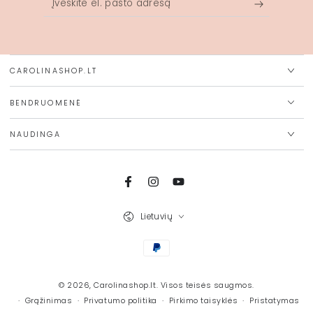
el.
pašto
adresą
CAROLINASHOP.LT
BENDRUOMENĖ
NAUDINGA
Facebook
Instagram
Youtube
Kalba
Lietuvių
Mokėjimo
būdai
© 2026,
Carolinashop.lt
. Visos teisės saugmos.
Grąžinimas
Privatumo politika
Pirkimo taisyklės
Pristatymas