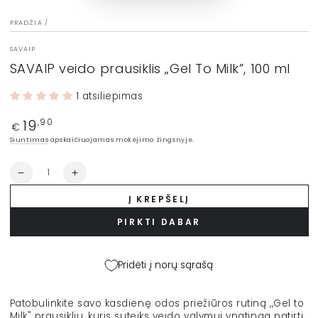
PRADŽIA
/
SAVAIP
SAVAIP veido prausiklis „Gel To Milk”, 100 ml
1 atsiliepimas
19
Įprasta
,90
€
kaina
Siuntimas
apskaičiuojamas mokėjimo žingsnyje.
Kiekis
Sumažinti
Padidinti
SAVAIP
SAVAIP
Į KREPŠELĮ
veido
veido
prausiklis
prausiklis
PIRKTI DABAR
„Gel
„Gel
To
To
Milk”,
Milk”,
Pridėti į norų sąrašą
100
100
ml
ml
kiekį
kiekį
Patobulinkite savo kasdienę odos priežiūros rutiną ,,Gel to
Milk" prausikliu, kuris suteiks veido valymui ypatingą patirtį.