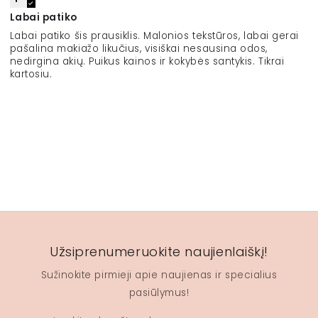
Labai patiko
Labai patiko šis prausiklis. Malonios tekstūros, labai gerai
pašalina makiažo likučius, visiškai nesausina odos,
nedirgina akių. Puikus kainos ir kokybės santykis. Tikrai
kartosiu.
Užsiprenumeruokite naujienlaiškį!
Sužinokite pirmieji apie naujienas ir specialius
pasiūlymus!
Įveskite