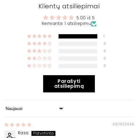
Klientų atsiliepimai
5.00 iš 5
Remiantis 1 atsiliepimu
1
0
0
0
0
Parašyti
atsiliepimą
Sort by
20/01/2025
Rasa