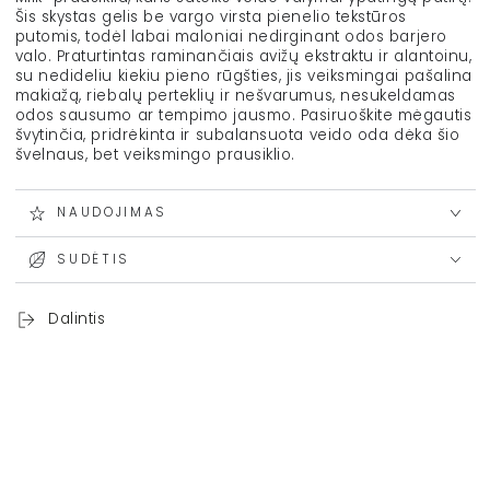
Šis skystas gelis be vargo virsta pienelio tekstūros
putomis, todėl labai maloniai nedirginant odos barjero
valo. Praturtintas raminančiais avižų ekstraktu ir alantoinu,
su nedideliu kiekiu pieno rūgšties, jis veiksmingai pašalina
makiažą, riebalų perteklių ir nešvarumus, nesukeldamas
odos sausumo ar tempimo jausmo. Pasiruoškite mėgautis
švytinčia, pridrėkinta ir subalansuota veido oda dėka šio
švelnaus, bet veiksmingo prausiklio.
NAUDOJIMAS
SUDĖTIS
Dalintis