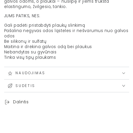
galvos odoms, o plaukai – nusilpę ir jiems trūksta
elastingumo, žvilgesio, tankio.
JUMS PATIKS, NES:
Gali padėti pristabdyti plaukų slinkimą
Pašalina negyvas odos ląsteles ir nešvarumus nuo galvos
odos
Be silikonų ir sulfatų
Maitina ir drėkina galvos odą bei plaukus
Nebandytas su gyvūnais
Tinka visų tipų plaukams
NAUDOJIMAS
SUDĖTIS
Dalintis