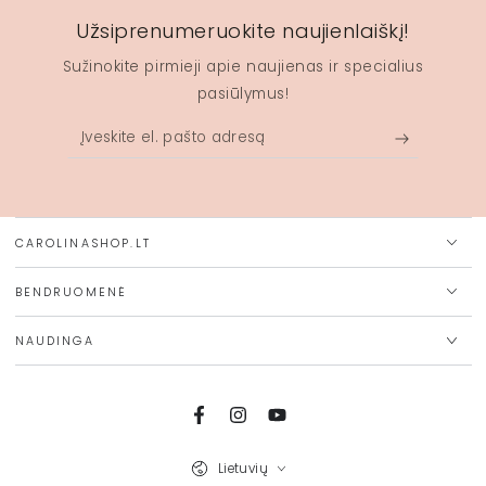
Užsiprenumeruokite naujienlaiškį!
Sužinokite pirmieji apie naujienas ir specialius
pasiūlymus!
Įveskite
el.
pašto
adresą
CAROLINASHOP.LT
BENDRUOMENĖ
NAUDINGA
Facebook
Instagram
Youtube
Kalba
Lietuvių