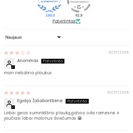
100.0
92.9
Patvirtintas
Sort by
31/07/2026
Anonimas
man riebalina plaukus
30/07/2026
Egidija Žaliabarštienė
Labai gerai suminkštino plauką,galvos oda ramesnė ir
jaučiasi labai malonus šviežumas 😁