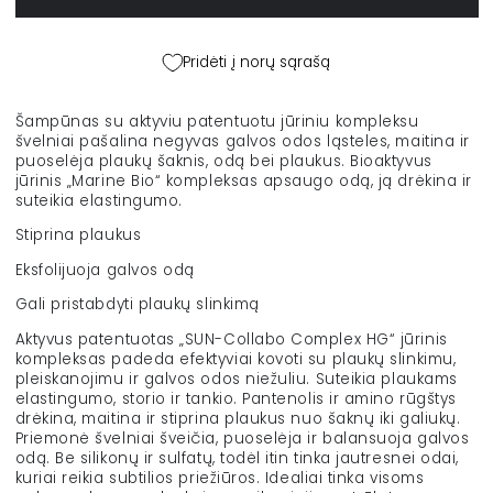
apsaugantis
apsaugantis
šampūnas
šampūnas
&quot;Root
&quot;Root
Pridėti į norų sąrašą
protecting&quot;,
protecting&quot;,
440
440
ml
ml
Šampūnas su aktyviu patentuotu jūriniu kompleksu
kiekį
kiekį
švelniai pašalina negyvas galvos odos ląsteles, maitina ir
puoselėja plaukų šaknis, odą bei plaukus. Bioaktyvus
jūrinis „Marine Bio“ kompleksas apsaugo odą, ją drėkina ir
suteikia elastingumo.
Stiprina plaukus
Eksfolijuoja galvos odą
Gali pristabdyti plaukų slinkimą
Aktyvus patentuotas „SUN-Collabo Complex HG“ jūrinis
kompleksas padeda efektyviai kovoti su plaukų slinkimu,
pleiskanojimu ir galvos odos niežuliu. Suteikia plaukams
elastingumo, storio ir tankio. Pantenolis ir amino rūgštys
drėkina, maitina ir stiprina plaukus nuo šaknų iki galiukų.
Priemonė švelniai šveičia, puoselėja ir balansuoja galvos
odą. Be silikonų ir sulfatų, todėl itin tinka jautresnei odai,
kuriai reikia subtilios priežiūros. Idealiai tinka visoms