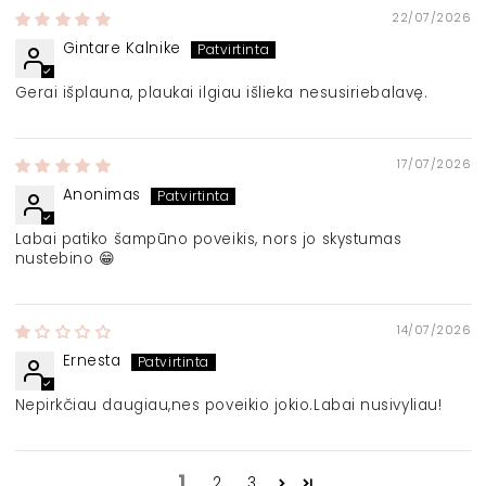
22/07/2026
Gintare Kalnike
Gerai išplauna, plaukai ilgiau išlieka nesusiriebalavę.
17/07/2026
Anonimas
Labai patiko šampūno poveikis, nors jo skystumas
nustebino 😁
14/07/2026
Ernesta
Nepirkčiau daugiau,nes poveikio jokio.Labai nusivyliau!
1
2
3