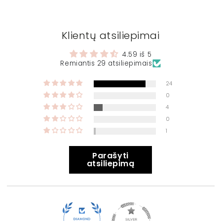
Klientų atsiliepimai
4.59 iš 5
Remiantis 29 atsiliepimais
24
0
4
0
1
Parašyti
atsiliepimą