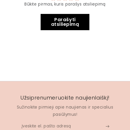
Būkite pirmas, kuris parašys atsiliepimą
Parašyti
atsiliepimą
Užsiprenumeruokite naujienlaiškį!
Sužinokite pirmieji apie naujienas ir specialius
pasiūlymus!
Įveskite