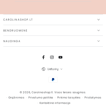
el.
pašto
adresą
CAROLINASHOP.LT
BENDRUOMENĖ
NAUDINGA
Facebook
Instagram
Youtube
Kalba
Lietuvių
Mokėjimo
būdai
© 2026,
Carolinashop.lt
. Visos teisės saugmos.
Grąžinimas
Privatumo politika
Pirkimo taisyklės
Pristatymas
Kontaktinė informacija