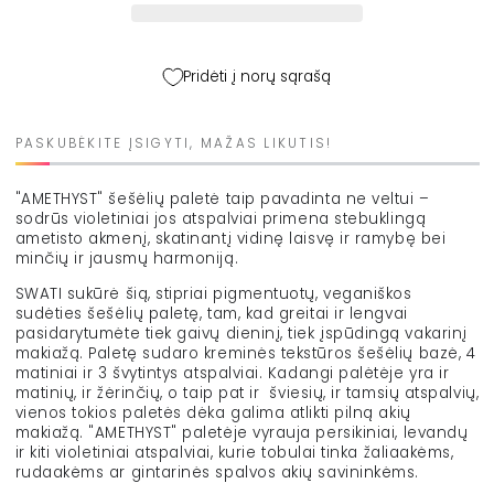
kiekį
kiekį
Pridėti į norų sąrašą
PASKUBĖKITE ĮSIGYTI, MAŽAS LIKUTIS!
"AMETHYST" šešėlių paletė taip pavadinta ne veltui –
sodrūs violetiniai jos atspalviai primena stebuklingą
ametisto akmenį, skatinantį vidinę laisvę ir ramybę bei
minčių ir jausmų harmoniją.
SWATI sukūrė šią, stipriai pigmentuotų, veganiškos
sudėties šešėlių paletę, tam, kad greitai ir lengvai
pasidarytumėte tiek gaivų dieninį, tiek įspūdingą vakarinį
makiažą. Paletę sudaro kreminės tekstūros šešėlių bazė, 4
matiniai ir 3 švytintys atspalviai. Kadangi palėtėje yra ir
matinių, ir žėrinčių, o taip pat ir šviesių, ir tamsių atspalvių,
vienos tokios paletės dėka galima atlikti pilną akių
makiažą. "AMETHYST" paletėje vyrauja persikiniai, levandų
ir kiti violetiniai atspalviai, kurie tobulai tinka žaliaakėms,
rudaakėms ar gintarinės spalvos akių savininkėms.