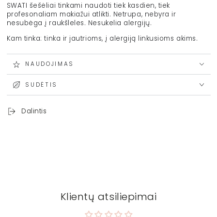
SWATI šešėliai tinkami naudoti tiek kasdien, tiek
profesonaliam makiažui atlikti. Netrupa, nebyra ir
nesubėga į raukšleles. Nesukelia alergijų.
Kam tinka: tinka ir jautrioms, į alergiją linkusioms akims.
NAUDOJIMAS
SUDĖTIS
Dalintis
Klientų atsiliepimai