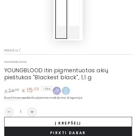
PRADŽIA
/
YOUNGBLOOD
YOUNGBLOOD itin pigmentuotas akių
pieštukas "Blackest black", 1,1 g
15
,00
–38%
24
€
,00
€
Įprasta
Kaina
Siuntimas
apskaičiuojamas mokėjimo žingsnyje.
kaina
su
nuolaida
Kiekis
Sumažinti
Padidinti
YOUNGBLOOD
YOUNGBLOOD
Į KREPŠELĮ
itin
itin
pigmentuotas
pigmentuotas
PIRKTI DABAR