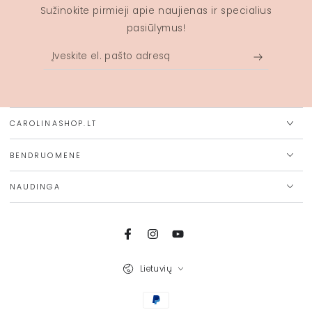
Sužinokite pirmieji apie naujienas ir specialius
pasiūlymus!
Įveskite
el.
pašto
adresą
CAROLINASHOP.LT
BENDRUOMENĖ
NAUDINGA
Facebook
Instagram
Youtube
Kalba
Lietuvių
Mokėjimo