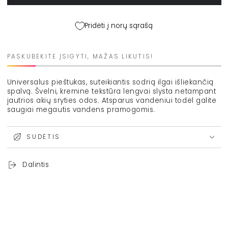
akių
akių
pieštukas
pieštukas
&quot;Blackest
&quot;Blackest
Pridėti į norų sąrašą
black&quot;,
black&quot;,
1,1
1,1
g
g
PASKUBĖKITE ĮSIGYTI, MAŽAS LIKUTIS!
kiekį
kiekį
Universalus pieštukas, suteikiantis sodrią ilgai išliekančią
spalvą. Švelni, kreminė tekstūra lengvai slysta netampant
jautrios akių sryties odos. Atsparus vandeniui todėl galite
saugiai megautis vandens pramogomis.
SUDĖTIS
Dalintis