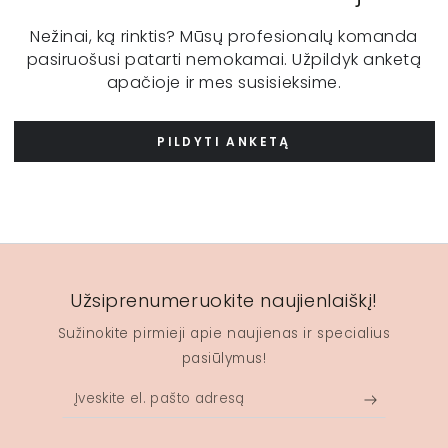
Nežinai, ką rinktis? Mūsų profesionalų komanda
pasiruošusi patarti nemokamai. Užpildyk anketą
apačioje ir mes susisieksime.
PILDYTI ANKETĄ
Užsiprenumeruokite naujienlaiškį!
Sužinokite pirmieji apie naujienas ir specialius
pasiūlymus!
Įveskite
el.
pašto