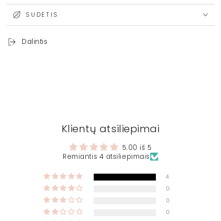
SUDĖTIS
Dalintis
Klientų atsiliepimai
5.00 iš 5
Remiantis 4 atsiliepimais
4
0
0
0