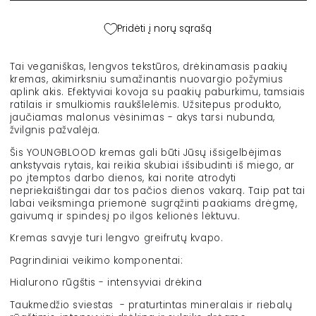
&quot;Eye
&quot;Eye
Impact&quot;,
Impact&quot;,
Pridėti į norų sąrašą
2.5
2.5
ml
ml
kiekį
kiekį
Tai veganiškas, lengvos tekstūros, drėkinamasis paakių
kremas, akimirksniu sumažinantis nuovargio požymius
aplink akis. Efektyviai kovoja su paakių paburkimu, tamsiais
ratilais ir smulkiomis raukšlelėmis. Užsitepus produkto,
jaučiamas malonus vėsinimas - akys tarsi nubunda,
žvilgnis pažvalėja.
Šis YOUNGBLOOD kremas gali būti Jūsų išsigelbėjimas
ankstyvais rytais, kai reikia skubiai išsibudinti iš miego, ar
po įtemptos darbo dienos, kai norite atrodyti
nepriekaištingai dar tos pačios dienos vakarą. Taip pat tai
labai veiksminga priemonė sugrąžinti paakiams drėgmę,
gaivumą ir spindesį po ilgos kelionės lėktuvu.
Kremas savyje turi lengvo greifrutų kvapo.
Pagrindiniai veikimo komponentai:
Hialurono rūgštis - intensyviai drėkina
Taukmedžio sviestas - praturtintas mineralais ir riebalų