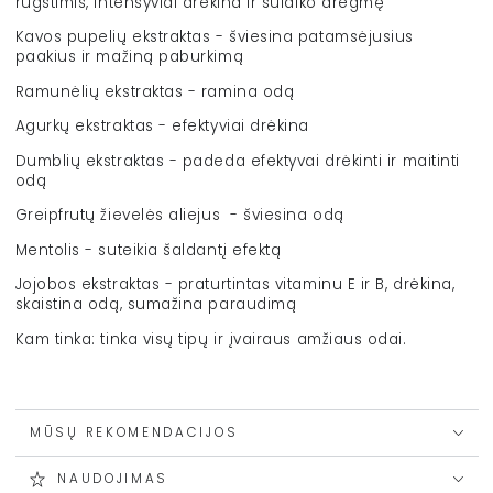
rūgštimis, intensyviai drėkina ir sulaiko drėgmę
Kavos pupelių ekstraktas - šviesina patamsėjusius
paakius ir mažiną paburkimą
Ramunėlių ekstraktas - ramina odą
Agurkų ekstraktas - efektyviai drėkina
Dumblių ekstraktas - padeda efektyvai drėkinti ir maitinti
odą
Greipfrutų žievelės aliejus - šviesina odą
Mentolis - suteikia šaldantį efektą
Jojobos ekstraktas - praturtintas vitaminu E ir B, drėkina,
skaistina odą, sumažina paraudimą
Kam tinka: tinka visų tipų ir įvairaus amžiaus odai.
MŪSŲ REKOMENDACIJOS
NAUDOJIMAS