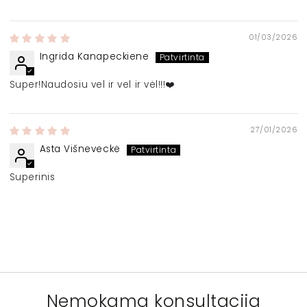
01/03/2026
Ingrida Kanapeckiene
Super!Naudosiu vel ir vel ir vėl!!!❤️
27/01/2026
Asta Višneveckė
Superinis
Nemokama konsultacija