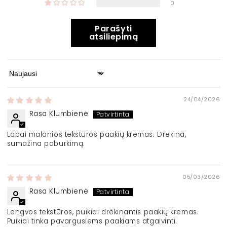
0
Parašyti
atsiliepimą
Sort by
24/04/2026
Rasa Klumbienė
Labai malonios tekstūros paakių kremas. Drėkina,
sumažina paburkimą.
05/03/2026
Rasa Klumbienė
Lengvos tekstūros, puikiai drėkinantis paakių kremas.
Puikiai tinka pavargusiems paakiams atgaivinti.