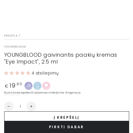
PRADŽIA
/
YOUNGBLOOD
YOUNGBLOOD gaivinantis paakių kremas
"Eye Impact", 2.5 ml
4 atsiliepimų
19
Įprasta
,90
€
kaina
Siuntimas
apskaičiuojamas mokėjimo žingsnyje.
Kiekis
Sumažinti
Padidinti
YOUNGBLOOD
YOUNGBLOOD
Į KREPŠELĮ
gaivinantis
gaivinantis
paakių
paakių
PIRKTI DABAR
kremas
kremas