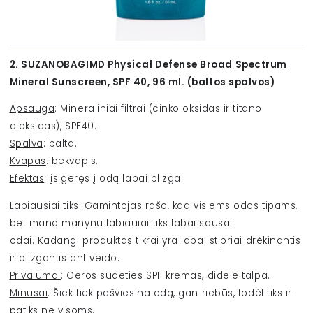
2. SUZANOBAGIMD Physical Defense Broad Spectrum
Mineral Sunscreen, SPF 40, 96 ml. (baltos spalvos)
Apsauga
: Mineraliniai filtrai (cinko oksidas ir titano
dioksidas), SPF40.
Spalva
: balta.
Kvapas
: bekvapis.
Efektas
: įsigėręs į odą labai blizga.
Labiausiai tiks
: Gamintojas rašo, kad visiems odos tipams,
bet mano manynu labiauiai tiks labai sausai
odai. Kadangi produktas tikrai yra labai stipriai drėkinantis
ir blizgantis ant veido.
Privalumai
: Geros sudėties SPF kremas, didelė talpa.
Minusai
: Šiek tiek pašviesina odą, gan riebūs, todėl tiks ir
patiks ne visoms.