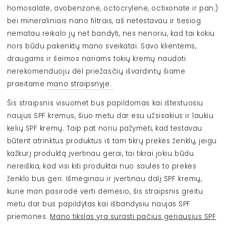
homosalate, avobenzone, octocrylene, octixonate ir pan.)
bei mineraliniais nano filtrais, aš netestavau ir tiesiog
nematau reikalo jų net bandyti, nes nenoriu, kad tai kokiu
nors būdu pakenktų mano sveikatai. Savo klientėms,
draugams ir šeimos nariams tokių kremų naudoti
nerekomenduoju dėl priežasčių išvardintų šiame
praeitame
mano straipsnyje.
Šis straipsnis visuomet bus papildomas kai ištestuosiu
naujus SPF kremus, š
iuo metu dar esu užsisakius ir laukiu
kelių SPF kremų. T
aip pat noriu pažymėti, kad testavau
būtent atrinktus produktus iš tam tikrų prekės ženklų, jeigu
kažkurį produktą įvertinau gerai, tai tikrai jokiu būdu
nereiškia, kad visi kiti produktai nuo saulės to prekės
ženklo bus geri. Išmėginau ir įvertinau dalį SPF kremų,
kurie man pasirodė verti dėmesio, šis straipsnis greitu
metu dar bus papildytas kai išbandysiu naujas SPF
priemones.
Mano tikslas yra surasti pačius geriausius SPF