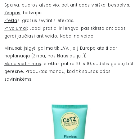
Spalva
: pudros atspalvio, bet ant odos visiškai bespalvis.
Kvapas
: bekvapis.
Efekta
s: gražus švytintis efektas.
Privalumai
: Labai gražiai ir lengvai pasiskirsto ant odos,
gerai jaučiasi ant veido. Nebalina veido.
Minusai
: Įsigyti galima tik JAV, jie į Europą ateiti dar
neplanuoja (žinau, nes klausiau jų :))
Mano vertinimas
: efektas patiko 10 iš 10, sudėtis galėtų būti
geresnė. Produktas manau, kad tik sausos odos
savininkėms.