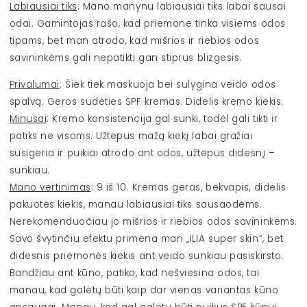
Labiausiai tiks
: Mano manynu labiausiai tiks labai sausai
odai. Gamintojas rašo, kad priemonė tinka visiems odos
tipams, bet man atrodo, kad mišrios ir riebios odos
savininkėms gali nepatikti gan stiprus blizgesis.
Privalumai
: Šiek tiek maskuoja bei sulygina veido odos
spalvą. Geros sudėties SPF kremas. Didelis kremo kiekis.
Minusai
: Kremo konsistencija gal sunki, todėl gali tikti ir
patiks ne visoms. Užtepus mažą kiekį labai gražiai
susigeria ir puikiai atrodo ant odos, užtepus didesnį –
sunkiau.
Mano vertinimas
: 9 iš 10. Kremas geras, bekvapis, didelis
pakuotės kiekis, manau labiausiai tiks sausaodėms.
Nerekomenduočiau jo mišrios ir riebios odos savininkėms.
Savo švytinčiu efektu primena man „ILIA super skin“, bet
didesnis priemonės kiekis ant veido sunkiau pasiskirsto.
Bandžiau ant kūno, patiko, kad nešviesina odos, tai
manau, kad galėtų būti kaip dar vienas variantas kūno