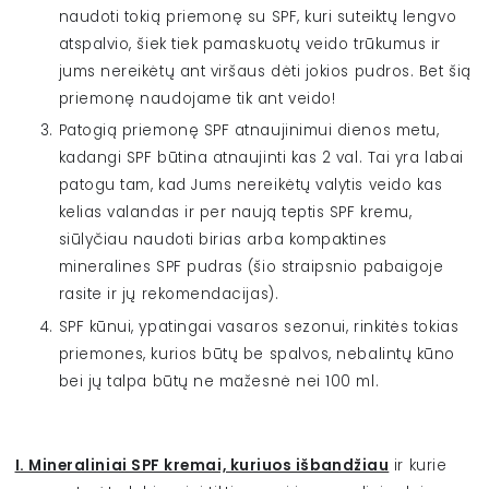
naudoti tokią priemonę su SPF, kuri suteiktų lengvo
atspalvio, šiek tiek pamaskuotų veido trūkumus ir
jums nereikėtų ant viršaus dėti jokios pudros. Bet šią
priemonę naudojame tik ant veido!
Patogią priemonę SPF atnaujinimui dienos metu,
kadangi SPF būtina atnaujinti kas 2 val. Tai yra labai
patogu tam, kad Jums nereikėtų valytis veido kas
kelias valandas ir per naują teptis SPF kremu,
siūlyčiau naudoti birias arba kompaktines
mineralines SPF pudras (šio straipsnio pabaigoje
rasite ir jų rekomendacijas).
SPF kūnui, ypatingai vasaros sezonui, rinkitės tokias
priemones, kurios būtų be spalvos, nebalintų kūno
bei jų talpa būtų ne mažesnė nei 100 ml.
I. Mineraliniai SPF kremai, kuriuos išbandžiau
ir kurie