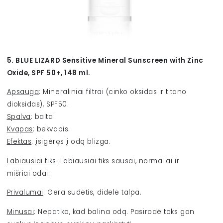
5. BLUE LIZARD Sensitive Mineral Sunscreen with Zinc
Oxide, SPF 50+, 148 ml.
Apsauga
: Mineraliniai filtrai (cinko oksidas ir titano
dioksidas), SPF50.
Spalva
: balta.
Kvapas
: bekvapis.
Efektas
: įsigėręs į odą blizga.
Labiausiai tiks
: Labiausiai tiks sausai, normaliai ir
mišriai odai.
Privalumai
: Gera sudėtis, didelė talpa.
Minusai
: Nepatiko, kad balina odą. Pasirodė toks gan