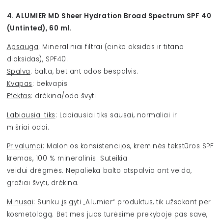
4. ALUMIER MD Sheer Hydration Broad Spectrum SPF 40
(Untinted), 60 ml.
Apsauga
: Mineraliniai filtrai (cinko oksidas ir titano
dioksidas), SPF40.
Spalva
: balta, bet ant odos bespalvis.
Kvapas
: bekvapis.
Efektas
: drėkina/oda švyti.
Labiausiai tiks
: Labiausiai tiks sausai, normaliai ir
mišriai odai.
Privalumai
: Malonios konsistencijos, kreminės tekstūros SPF
kremas, 100 % mineralinis. Suteikia
veidui drėgmės. Nepalieka balto atspalvio ant veido,
gražiai švyti, drėkina.
Minusai
: Sunku įsigyti „Alumier“ produktus, tik užsakant per
kosmetologą. Bet mes juos turėsime prekyboje pas save,