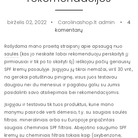
birželis 02, 2022
Carolinashop.lt admin
4
komentarų
Rašydama mano praeitą
straipsnį apie apsaugą nuo
saulės
(kas jo neskaitė labai rekomenduoju perskaityti jį
pirmiausiai ir tik po to skaityti šį) ieškojau pačių geriausių
SPF kremų pasaulyje. Įsigyjau jų tikrai nemažai, virš 30 vnt.,
na gerokai patuštinau piniginę, visus juos testavau
daugiau nei du mėnesius ir pagaliau galiu su Jumis
pasidalinti savo atsiliepimais bei rekomendacijomis.
Įsigyjau ir testavau tik tuos produktus, kurie mano
manymu pasirodė verti dėmesio, t.y. su saugiais saulės
filtrais: mineraliniais arba su Europoje pripažintais
saugiais cheminiais SPF filtrais. Abejotino saugumo SPF
kremų su cheminiais filtrais tokiais kaip (oxybenzone,