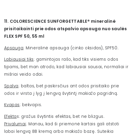
11. COLORESCIENCE SUNFORGETTABLE® mineralinė
prisitaikainti prie odos atspalvio apsauga nuo saulės
FLEX SPF 50, 55 ml
Apsauga
: Mineralinė apsauga
(cinko oksidas)
, SPF50.
Labiausiai tiks
: gamintojas rašo, kad tiks visiems odos
tipams, bet man atrodo, kad labiausiai sausai, normaliai ir
mišriai veido odai.
Spalva
: baltas, bet paskirsčius ant odos prisitaiko prie
odos ir virsta į lyg į lengvą švytintį makiažo pagridną.
Kvapas
: bekvapis.
Efekta
s: gražus švytintis efektas, bet ne blizgus.
Privalumai
: Manau, kad ši priemonė kartais gali atstoti
labai lengvą BB kremą arba makiažo bazę. Suteikia