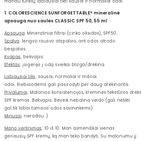
manau turėtų labiausiai tikti sausai ir normaliai odai:
1. COLORESCIENCE SUNFORGETTABLE® mineralinė
apsauga nuo saulės CLASSIC SPF 50, 55 ml
Apsauga
: Mineraliniai filtrai (cinko oksidas), SPF50.
Spalva
: lengvo rausvo atspalvio, ant odos atrodo
bespalvis.
Kvapas
: bekvapis.
Efektas
: įsigėręs į odą sveikai blizga/drėkina.
Labiausiai tiks
: sausai, normaliai ir mišriai
odai. Riebiaodėms gali pasirodyti per daug drėkinantis.
Privalumai
: Malonios konsistencijos, kreminės tekstūros drėk
SPF kremas. Bekvapis. Beveik nebalina veido (gali netikti
gal tik labai tamsios odos savininkėms).
Minusai
: neradau :)
Mano vertinimas
: 10 iš 10. Man asmeniškai vienas
geriausių SPF kremų, ką man teko bandyti. Su malonumu jį