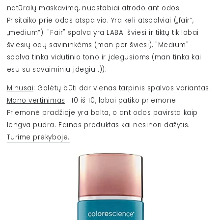
natūralų maskavimą, nuostabiai atrodo ant odos.
Prisitaiko prie odos atspalvio. Yra keli atspalviai („fair“,
„medium“). "Fair" spalva yra LABAI šviesi ir tiktų tik labai
šviesių odų savininkėms (man per šviesi), "Medium"
spalva tinka vidutinio tono ir įdegusioms (man tinka kai
esu su savaiminiu įdegiu :)).
Minusai
: Galėtų būti dar vienas tarpinis spalvos variantas.
Mano vertinimas
: 10 iš 10, labai patiko priemonė.
Priemonė pradžioje yra balta, o ant odos pavirsta kaip
lengva pudra. Fainas produktas kai nesinori dažytis.
Turime prekyboje.