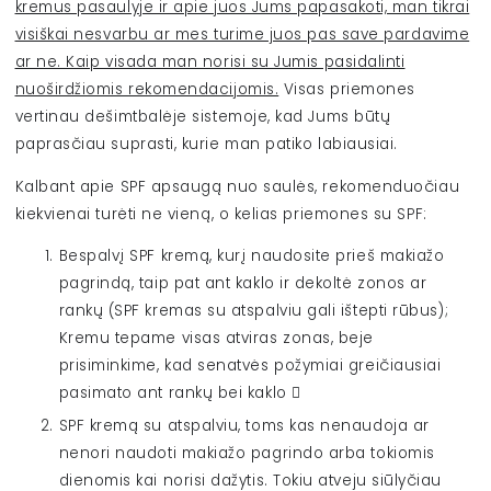
kremus pasaulyje ir apie juos Jums papasakoti, man tikrai
visiškai nesvarbu ar mes turime juos pas save pardavime
ar ne. Kaip visada man norisi su Jumis pasidalinti
nuoširdžiomis rekomendacijomis.
Visas priemones
vertinau dešimtbalėje sistemoje, kad Jums būtų
paprasčiau suprasti, kurie man patiko labiausiai.
Kalbant apie SPF apsaugą nuo saulės, rekomenduočiau
kiekvienai turėti ne vieną, o kelias priemones su SPF:
Bespalvį SPF kremą, kurį naudosite prieš makiažo
pagrindą, taip pat ant kaklo ir dekoltė zonos ar
rankų (SPF kremas su atspalviu gali ištepti rūbus);
Kremu tepame visas atviras zonas, beje
prisiminkime, kad senatvės požymiai greičiausiai
pasimato ant rankų bei kaklo 
SPF kremą su atspalviu, toms kas nenaudoja ar
nenori naudoti makiažo pagrindo arba tokiomis
dienomis kai norisi dažytis. Tokiu atveju siūlyčiau