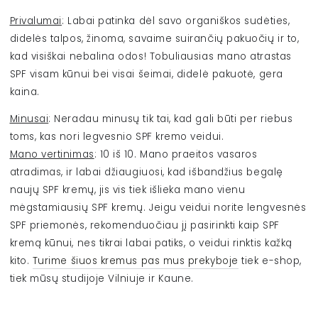
Privalumai
:
Labai
patinka dėl savo organiškos sudėties,
didelės talpos, žinoma, savaime suirančių pakuočių ir to,
kad visiškai nebalina odos! Tobuliausias mano atrastas
SPF visam kūnui bei visai šeimai, didelė pakuotė, gera
kaina.
Minusai
: Neradau minusų tik tai, kad gali būti per riebus
toms, kas nori legvesnio SPF kremo veidui.
Mano vertinimas
: 10 iš 10. Mano praeitos vasaros
atradimas, ir labai džiaugiuosi, kad išbandžius begalę
naujų SPF kremų, jis vis tiek išlieka mano vienu
mėgstamiausių SPF kremų. Jeigu veidui norite lengvesnės
SPF priemonės, rekomenduočiau jį pasirinkti kaip SPF
kremą kūnui, nes tikrai labai patiks, o veidui rinktis kažką
kito.
Turime šiuos kremus pas mus prekyboje
tiek e-shop,
tiek mūsų studijoje Vilniuje ir Kaune.