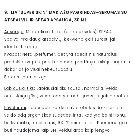
9. ILIA "SUPER SKIN" MAKIAŽO PAGRINDAS–SERUMAS SU
ATSPALVIU IR SPF40 APSAUGA, 30 ML
Apsauga
: Mineraliniai filtrai (cinko oksidas), SPF40.
Spalva
: Yra daug atspalvių, kiekviena gali surasti jai
idealiai tinkantį.
Kvapas
: Nėra „perfume“, bet yra specifinis natūralus
produkto kvapas, prie kurio man pradžioje reikėjo priprasti,
dabar aš jo visai nebeužuodžiu.
Efektas
: labai blizga.
Labiausiai tiks
: Labiausiai tiks sausai, normaliai veido
odai. Jeigu jūsų veido oda yra riebi, jums jis gali nepatikti.
Privalumai
:
Labai
patinka dėl savo tobulos drėkinančios
veido odą organiškos sudėties, ir tai, kad yra be silikonų,
be kvapiklių, be aliejaus, 100 % mineralinis. Priemonė gali
būti naudojama kaip SPF veidui arba kaip lengvo