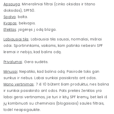
Apsauga
: Mineraliniai filtrai (cinko oksidas ir titano
dioksidas), SPF50.
Spalva
: balta.
Kvapas
: bekvapis.
Efektas
: įsigėręs į odą blizga.
Labiausiai tiks
: Labiausiai tiks sausai, normaliai, mišriai
odai. Sportininkams, vaikams, kam patinka riebesni SPF
kremai ir nebijo, kad balins odą.
Privalumai
: Gera sudėtis.
Minusai
: Nepatiko, kad balina odą. Pasirodė toks gan
sunkus ir riebus. Labai sunkiai pasiskirsto ant odos.
Mano vertinimas
: 7 iš 10 būtent šiam produktui, nes balina
ir sunkiai pasiskirsto ant odos. Pats prekės ženklas yra
labai gerai vertinamas, jie turi ir kitų SPF kremų, bet keli iš
jų kombinuoti su cheminiais (blogaisiais) saulės filtrais,
todėl neapsigaukite.