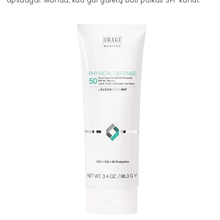
apsaugai. Manau, kad gal galėtų būti puikus SPF kūnui.