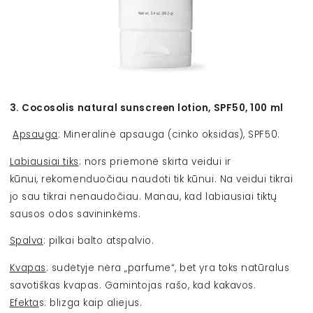
3. Cocosolis natural sunscreen lotion, SPF50, 100 ml
Apsauga
: Mineralinė apsauga
(cinko oksidas)
, SPF50.
Labiausiai tiks
: nors priemonė skirta veidui ir
kūnui, rekomenduočiau naudoti tik kūnui.
Na veidui tikrai
jo sau tikrai nenaudočiau. Manau, kad labiausiai tiktų
sausos odos savininkėms.
Spalva
: pilkai balto atspalvio.
Kvapas
: sudėtyje nėra „parfume“, bet yra toks natūralus
savotiškas kvapas. Gamintojas rašo, kad kakavos.
Efekta
s: blizga kaip aliejus.