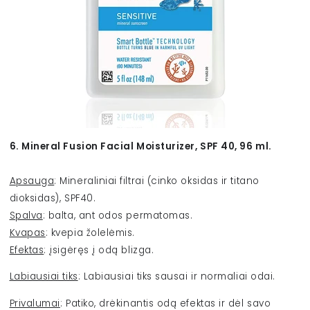
6. Mineral Fusion Facial Moisturizer, SPF 40, 96
ml.
Apsauga
: Mineraliniai filtrai (cinko oksidas ir titano
dioksidas), SPF40.
Spalva
: balta, ant odos permatomas.
Kvapas
: kvepia žolelėmis.
Efektas
: įsigėręs į odą blizga.
Labiausiai tiks
: Labiausiai tiks sausai ir normaliai odai.
Privalumai
: Patiko, drėkinantis odą efektas ir dėl savo