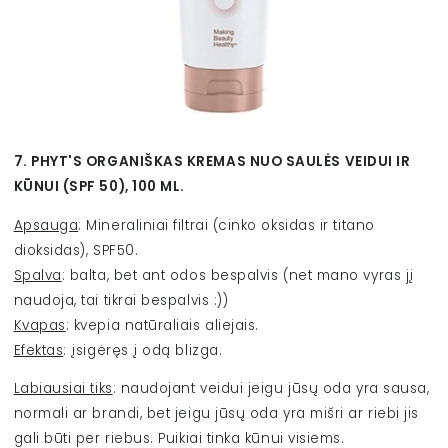
7. PHYT'S ORGANIŠKAS KREMAS NUO SAULĖS VEIDUI IR
KŪNUI (SPF 50), 100 ML.
Apsauga
: Mineraliniai filtrai (cinko oksidas ir titano
dioksidas), SPF50.
Spalva
: balta, bet ant odos bespalvis (net mano vyras jį
naudoja, tai tikrai bespalvis :))
Kvapas
: kvepia natūraliais aliejais.
Efektas
: įsigėręs į odą blizga.
Labiausiai tiks
: naudojant veidui jeigu jūsų oda yra sausa,
normali ar brandi, bet jeigu jūsų oda yra mišri ar riebi jis
gali būti per riebus. Puikiai tinka kūnui visiems.