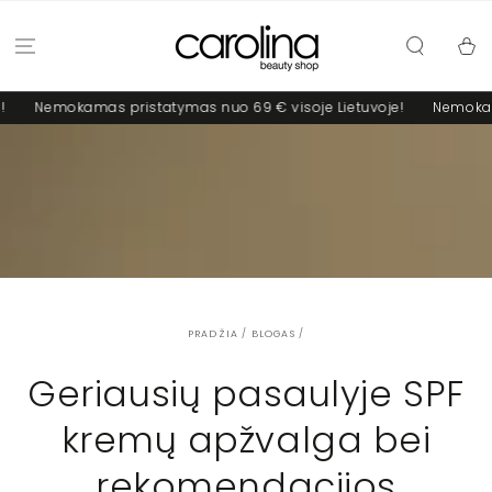
PRALEISTI
Krepšel
mokamas pristatymas nuo 69 € visoje Lietuvoje!
Nemokamas pris
PRADŽIA
/
BLOGAS
/
Geriausių pasaulyje SPF
kremų apžvalga bei
rekomendacijos