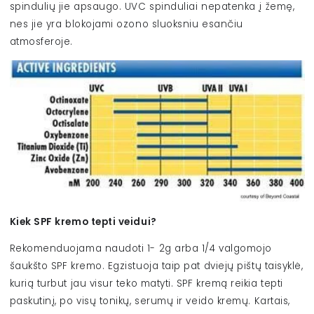
spindulių jie apsaugo. UVC spinduliai nepatenka į žemę,
nes jie yra blokojami ozono sluoksniu esančiu
atmosferoje.
Kiek SPF kremo tepti veidui?
Rekomenduojama naudoti 1- 2g arba 1/4 valgomojo
šaukšto SPF kremo. Egzistuoja taip pat dviejų pištų taisyklė,
kurią turbut jau visur teko matyti. SPF kremą reikia tepti
paskutinį, po visų tonikų, serumų ir veido kremų. Kartais,