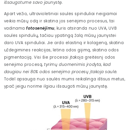
išsaugotume savo jaunystę.
Apart vėžio, ultravioletiniai saulės spinduliai neigiamai
veikia mūsų odą ir skatina jos senėjimo procesus, tai
vadinama
fotosenėjimu
, kuris atsiranda nuo UVA, UVB
saulės spindulių, tačiau ypatingą žalą mūsų jaunystei
daro UVA spinduliai. Jie ardo elastiną ir kolageną, skatina
uždegimines reakcijas, lėtina odos gijimą, skatina odos
pigmentaciją. Visi šie procesai įtakoja greitėsnį odos
senėjimo procesą,
tyrimų duomenimis įrodyta, kad
daugiau nei 80% odos senėjimo procesų įtakoja saulė.
Todėl apsauga nuo saulės mums reikalinga ištisus metus,
ypač jeigu norime ilgiau išsaugoti mūsų jaunystę.