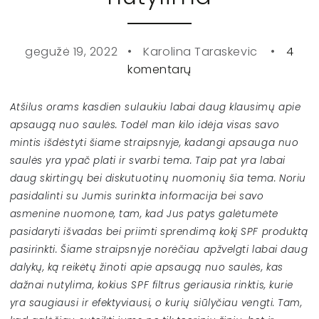
gegužė 19, 2022
Karolina Taraskevic
4
komentarų
Atšilus orams kasdien sulaukiu labai daug klausimų apie
apsaugą nuo saulės. Todėl man kilo idėja visas savo
mintis išdėstyti šiame straipsnyje, kadangi apsauga nuo
saulės yra ypač plati ir svarbi tema. Taip pat yra labai
daug skirtingų bei diskutuotinų nuomonių šia tema. Noriu
pasidalinti su Jumis surinkta informacija bei savo
asmenine nuomone, tam, kad Jus patys galėtumėte
pasidaryti išvadas bei priimti sprendimą kokį SPF produktą
pasirinkti.
Šiame straipsnyje norėčiau apžvelgti labai daug
dalykų, ką reikėtų žinoti apie apsaugą nuo saulės, kas
dažnai nutylima, kokius SPF filtrus geriausia rinktis, kurie
yra saugiausi ir efektyviausi, o kurių siūlyčiau vengti. Tam,