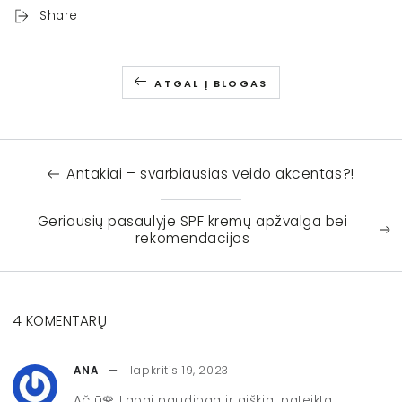
Share
ATGAL Į BLOGAS
Antakiai – svarbiausias veido akcentas?!
Geriausių pasaulyje SPF kremų apžvalga bei
rekomendacijos
4 KOMENTARŲ
lapkritis 19, 2023
ANA
Ačiū🌹 Labai naudinga ir aiškiai pateikta