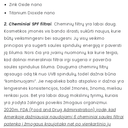
Zink Oxide nano
Titanium Dioxide nano
2. Cheminiai SPF filtrai
. Cheminių filtrų yra labai daug.
Kosmetikos įmonės vis bando išrasti, sukūrti naujus, kurie
būtų veiksmingesni bei saugesni. Jų visų veikimo
principas yra sugerti saulės spindulių energiją ir paversti
ją šiluma. Nors čia yra įvairių nuomonių, kai kurie teigia,
kad dalinai mineraliniai filtrai irgi sugeria ir paverčia
saulės spindulius šiluma. Dauguma cheminių filtrų
apsaugo odą tik nuo UVB spindulių, todėl dažnai būna
“kombinuojami”. Jie nepalieka balto atspalvio ir dažnai yra
lengvesnės konsistencijos, todėl žmonės, žinoma, mieliau
renkasi juos. Bet yra labai daug mokslinių tyrimų, kuriais
yra įrodyta žalingas poveikis žmogaus organizmui.
2020m. FDA (Food and Drug Administration)
įrodė, kad
Amerikoje dažniausiai naudojami 6 cheminiai saulės filtrai
patenka į žmogaus kraujotaką net po vienkartinio jų