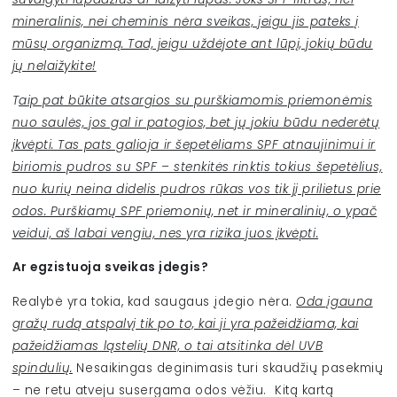
mineralinis, nei cheminis nėra sveikas, jeigu jis pateks į
mūsų organizmą. Tad, jeigu uždėjote ant lūpį, jokių būdu
jų nelaižykite!
T
aip pat būkite atsargios su purškiamomis priemonėmis
nuo saulės, jos gal ir patogios, bet jų jokiu būdu nederėtų
įkvėpti. Tas pats galioja ir šepetėliams SPF atnaujinimui ir
biriomis pudros su SPF – stenkitės rinktis tokius šepetėlius,
nuo kurių neina didelis pudros rūkas vos tik jį prilietus prie
odos. Purškiamų SPF priemonių, net ir mineralinių, o ypač
veidui, aš labai vengiu, nes yra rizika juos įkvėpti.
Ar egzistuoja sveikas įdegis?
Realybė yra tokia, kad saugaus įdegio nėra.
Oda įgauna
gražų rudą atspalvį tik po to, kai ji yra pažeidžiama, kai
pažeidžiamas ląstelių DNR, o tai atsitinka dėl UVB
spindulių.
Nesaikingas deginimasis turi skaudžių pasekmių
– ne retu atveju susergama odos vėžiu. Kitą kartą