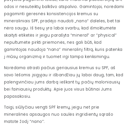
odos ir nesuteiktų balkšvo atspalvio. Gamintojai, norėdami
pagaminti geresnės konsistencijos kremus su
mineraliniais SPF, pradėjo naudoti „nano“ daleles, bet tai
nėra saugu. Iš tiesų yra labai svarbu, kad išmoktumėte
skaityti etiketės ir jeigu parašyta “mineral” ar “physical”
nepultumėte pirkti priemonės, nes gali būti, kad
gamintojas naudoja “nano” mineralinį filtrą, kuris patenka
į mūsų organizmą ir tuomet irgi tampa kenksmingu.
Norėdama atrasti pačius geriausius kremus su SPF, aš
savo lėšomis įsigyjau ir išbandžiau jų labai daug, tam, kad
palengvinčiau jums darbą ieškant tų, pačių maloniausių
bei fainiausių produktų. Apie juos visus būtinai Jums
papasakosiu.
Taigi, siūlyčiau vengti SPF kremų, jeigu net prie
mineralinės apsaugos nuo saulės ingridientų sąrašo
matote žodį “nano”: