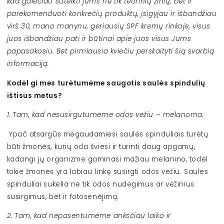
kad galėčiau suteikti jums ne tik teorinių žinių, bet ir
parekomenduoti konkrečių produktų, įsigyjau ir išbandžiau
virš 30, mano manynu, geriausių SPF kremų rinkoje, visus
juos išbandžiau pati ir būtinai apie juos visus Jums
papasakosiu. Bet pirmiausia kviečiu perskaityti šią svarbią
informaciją.
Kodėl gi mes turėtumėme saugotis saulės spindulių
ištisus metus?
1. Tam, kad nesusirgutumėme odos vėžiu – melanoma.
Ypač atsargūs mėgaudamiesi saulės spinduliais turėtų
būti žmonės, kurių oda šviesi ir turinti daug apgamų,
kadangi jų organizme gaminasi mažiau melanino, todėl
tokie žmonės yra labiau linkę susirgti odos vėžiu. Saulės
spinduliai sukelia ne tik odos nudegimus ar vėžinius
susirgimus, bet ir fotosenėjimą.
2. Tam, kad nepasentumėme anksčiau laiko ir