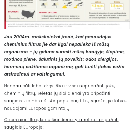
Jau 2004m. mokslininkai įrodė, kad panaudojus
cheminius filtrus jie dar ilgai nepalieka iš mūsų
organizmo – jų galima surasti mūsų kraujyje, šlapime,
motinos piene. Šalutinis jų poveikis: odos alergijos,
hormonų pakitimas organizme, gali turėti įtakos vėžio
atsiradimui ar vaisingumui.
Nenoriu būti labai drąstiška ir visai nepripažinti jokių
cheminių filtrų, keletas jų šiai dienai yra pripažinti
saugiais. Jie nėra iš JAV populiarių filtrų sąrašo, jie labiau
naudojami Europos gamintojų.
Cheminiai filtrai, kurie šiai dienai yra kol kas pripažinti
saugiais Europoje
: