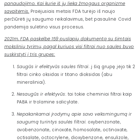
panaudojimo.
Kai kurie iš jų lieka žmogaus organizme
savaitėmis.
Praėjusiais metais FDA turėjo iš naujo
peržiūrėti jų saugumo reikalavimus, bet pasaulinė Covid
pandemija sulėtino visus procesus.
2021m. FDA paskelbė 159 puslapių dokumentą su šimtais
mokslinių tyrimų, pagal kuriuos visi filtrai nuo saulės buvo
suskirstyti į tris grupes:
Saugūs ir efektyvūs saulės filtrai
: į šią grupę įėjo tik 2
filtrai cinko oksidas ir titano dioksidas (abu
mineraliniai).
Nesaugūs ir efektyvūs
: tai tokie cheminiai filtrai kaip
PABA ir trolamine salicylate.
Nepakankamai įrodymų apie savo veiksmingumą ir
saugumą turintys saulės filtrai
: oxybenzonate,
avobenzonate, cinoxate, homosalate, octinoxate,
octisalate, octocrylene, dioxybenzone, ensulizole,