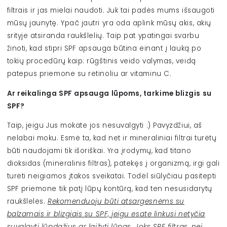
filtrais ir jas mielai naudoti. Juk tai padės mums išsaugoti
mūsų jaunytę. Ypač jautri yra oda aplink mūsų akis, akių
srityje atsiranda raukšlelių. Taip pat ypatingai svarbu
žinoti, kad stipri SPF apsauga būtina einant į lauką po
tokių procedūrų kaip: rūgštinis veido valymas, veidą
patepus priemone su retinoliu ar vitaminu C.
Ar reikalinga SPF apsauga lūpoms, tarkime blizgis su
SPF?
Taip, jeigu Jus mokate jos nesuvalgyti :) Pavyzdžiui, aš
nelabai moku. Esmė ta, kad net ir mineraliniai filtrai turėtų
būti naudojami tik išoriškai. Yra įrodymų, kad titano
dioksidas (mineralinis filtras), patekęs į organizmą, irgi gali
turėti neigiamos įtakos sveikatai. Todėl siūlyčiau pasitepti
SPF priemone tik patį lūpų kontūrą, kad ten nesusidarytų
raukšlelės.
Rekomenduoju būti atsargesnėms su
balzamais ir blizgiais su SPF, jeigu esate linkusi netyčia
suvalgyti lūpdažius ar laižyti lūpas. Joks SPF filtras, nei