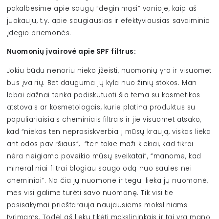
pakalbėsime apie saugų “deginimąsi” vonioje, kaip aš
juokauju, t.y. apie saugiausias ir efektyviausias savaiminio
įdegio priemonės.
Nuomonių įvairovė apie SPF filtrus:
Jokiu būdu nenoriu nieko įžeisti, nuomonių yra ir visuomet
bus įvairių. Bet dauguma jų kyla nuo žinių stokos.
Man
labai dažnai tenka padiskutuoti šia tema su kosmetikos
atstovais ar kosmetologais, kurie platina produktus su
populiariaisiais cheminiais filtrais ir jie visuomet atsako,
kad “niekas ten neprasiskverbia į mūsų kraują, viskas lieka
ant odos paviršiaus”, “ten tokie maži kiekiai, kad tikrai
nėra neigiamo poveikio mūsų sveikatai”, “manome, kad
mineraliniai filtrai blogiau saugo odą nuo saulės nei
cheminiai”. Na čia jų nuomonė ir tegul lieka jų nuomonė,
mes visi galime turėti savo nuomonę. Tik visi tie
pasisakymai prieštarauja naujausiems moksliniams
tyrimams. Todėl aš lieku tikėti mokslininkais ir tai yra mano