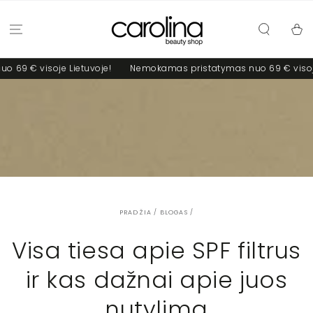
PRALEISTI
Krepšel
soje Lietuvoje!
Nemokamas pristatymas nuo 69 € visoje Lietuvo
PRADŽIA
/
BLOGAS
/
Visa tiesa apie SPF filtrus
ir kas dažnai apie juos
nutylima