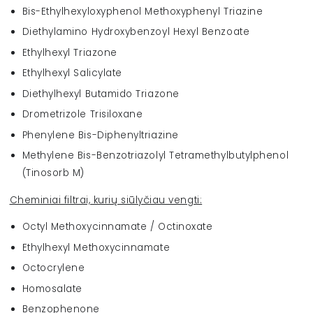
Bis-Ethylhexyloxyphenol Methoxyphenyl Triazine
Diethyl­amino Hydroxy­benzoyl Hexyl Benzoate
Ethylhexyl Triazone
Ethylhexyl Salicylate
Diethylhexyl Butamido Triazone
Drometrizole Trisiloxane
Phenylene Bis-Diphenyl­triazine
Methylene Bis-Benzotriazolyl Tetramethylbutylphenol
(Tinosorb M)
Cheminiai filtrai, kurių siūlyčiau vengti:
Octyl Methoxy­cinnamate / Octinoxate
Ethylhexyl Methoxycinnamate
Octocrylene
Homosalate
Benzophenone