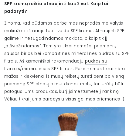
SPF kremą reikia atnaujinti kas 2 val. Kaip tai
padaryti?
Žinoma, kad būdamos darbe mes nepradėsime valytis
makiažo ir iš naujo tepti veido SPF kremu. Atnaujinti SPF
galime ir nesugadindamos makiažo, o kaip tik jį
„atšviežindamos“. Tam yra tikrai nemažai priemonių:
sausos birios bei kompaktinės mineralinės pudros su SPF
filtrais. Aš asmeniškai rekomenduoju
pudras su
fiziniais/mineraliniais SPF filtrais.
Pasirinkimas tikrai nėra
mažas ir kiekvienai iš mūsų reikėtų turėti bent po vieną
priemonę SPF atnaujinimui dienos metu, tai turėtų būti
patogus jums produktas, kurį įsimestumėte į rankinę.
Vėliau tikrai jums parodysiu visas galimas priemones :)