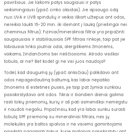
paviršiaus. Jie laikomi patys saugiausi ir patys
veiksmingiausi (ypač cinko oksidas). Jie apsaugo odą
nuo UVA ir UVB spindulių ir veikia iškart užtepus ant odos,
nereikia laukti 15-20 min. iki išeinant į lauką (priešingai nei
cheminius filtrus). Fiziniai/mineraliniai filtrai yra pripažinti
saugiausiais ir stabiliausiais SPF filtrais rinkoje, taip pat jie
labiausiai tinka jautriai odai, alergiškiems žmonėms,
vaikams, žindančioms bei nėščiosioms. Atrodo visiškai
tobula, ar ne? Bet kodėl gi ne visi juos naudoja?
Todėl, kad daugumą jų (ypač anksčiau) palikdavo ant
odos nepageidautiną baltumą, kas labai nepatiko
žmonėms iš estetinės pusės, jie taip pat žymiai sunkiau
pasiskirstydavo ant odos. Tikrai ir šiandien dienai galima
rasti tokių priemonių, kurių ir aš pati asmeniškai nemėgstu
ir naudoti negaliu. Pripažinsiu, kad yra labai sunku surasti
tobulą SPF priemonę su mineraliniai filtrais, nes jų
molekulės yra baltos spalvos ir ne visiems gamintojams
pavyksta pagaminti tokius, kurie maloniai pasiskirstytų ant