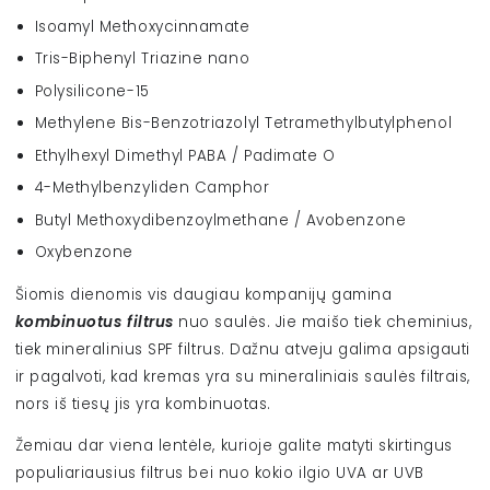
Isoamyl Methoxy­cinnamate
Tris-Biphenyl Triazine nano
Polysilicone-15
Methylene Bis-Benzotriazolyl Tetramethyl­butylphenol
Ethylhexyl Dimethyl PABA / Padimate O
4-Methyl­benzyliden Camphor
Butyl Methoxy­dibenzoylmethane / Avobenzone
Oxybenzone
Šiomis dienomis vis daugiau kompanijų gamina
kombinuotus filtrus
nuo saulės. Jie maišo tiek cheminius,
tiek mineralinius SPF filtrus. Dažnu atveju galima apsigauti
ir pagalvoti, kad kremas yra su mineraliniais saulės filtrais,
nors iš tiesų jis yra kombinuotas.
Žemiau dar viena lentėle, kurioje galite matyti skirtingus
populiariausius filtrus bei nuo kokio ilgio UVA ar UVB