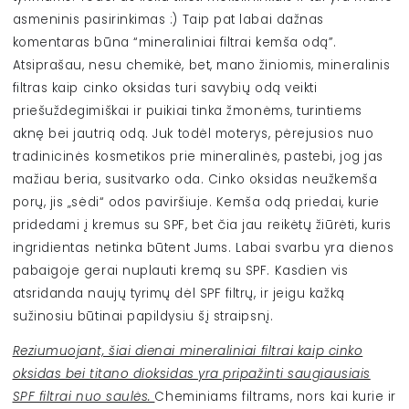
asmeninis pasirinkimas :)
Taip pat labai dažnas
komentaras būna “mineraliniai filtrai kemša odą”.
Atsiprašau, nesu chemikė, bet, mano žiniomis, mineralinis
filtras kaip cinko oksidas turi savybių odą veikti
priešuždegimiškai ir puikiai tinka žmonėms, turintiems
aknę bei jautrią odą. Juk todėl moterys, pėrejusios nuo
tradinicinės kosmetikos prie mineralinės, pastebi, jog jas
mažiau beria, susitvarko oda. Cinko oksidas neužkemša
porų, jis „sėdi“ odos paviršiuje. Kemša odą priedai, kurie
pridedami į kremus su SPF, bet čia jau reikėtų žiūrėti, kuris
ingridientas netinka būtent Jums. Labai svarbu yra dienos
pabaigoje gerai nuplauti kremą su SPF.
K
asdien vis
atsridanda naujų tyrimų dėl SPF filtrų, ir jeigu kažką
sužinosiu būtinai papildysiu šį straipsnį.
Reziumuojant, šiai dienai mineraliniai filtrai kaip cinko
oksidas bei titano dioksidas yra pripažinti saugiausiais
SPF filtrai nuo saulės.
Cheminiams filtrams, nors kai kurie ir