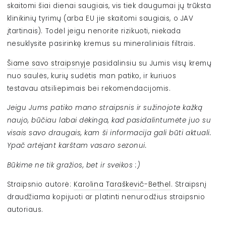
skaitomi šiai dienai saugiais, vis tiek daugumai jų trūksta
klinikinių tyrimų (arba EU jie skaitomi saugiais, o JAV
įtartinais). Todėl jeigu nenorite rizikuoti, niekada
nesuklysite pasirinkę kremus su mineraliniais filtrais.
Šiame savo straipsnyje
pasidalinsiu su Jumis visų kremų
nuo saulės, kurių sudėtis man patiko, ir kuriuos
testavau atsiliepimais bei rekomendacijomis.
Jeigu Jums patiko mano straipsnis ir sužinojote kažką
naujo, būčiau labai dėkinga, kad pasidalintumėte juo su
visais savo draugais, kam ši informacija gali būti aktuali.
Ypač artėjant karštam vasaro sezonui.
Būkime ne tik gražios, bet ir sveikos :)
Straipsnio autorė:
Karolina Taraškevič-Bethel
. Straipsnį
draudžiama kopijuoti ar platinti nenurodžius straipsnio
autoriaus.