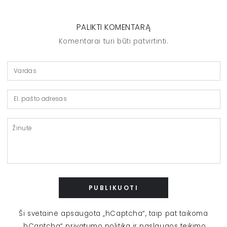
PALIKTI KOMENTARĄ
Komentarai turi būti patvirtinti.
Vardas
El.
pašto
adresas
Žinutė
PUBLIKUOTI
Ši svetainė apsaugota „hCaptcha“, taip pat taikoma
„hCaptcha“
privatumo politika
ir
paslaugos teikimo