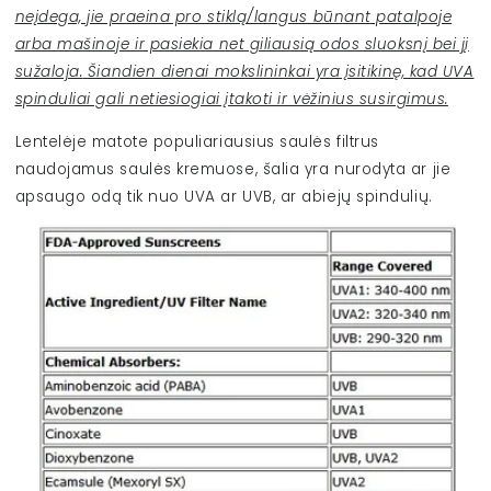
neįdega, jie praeina pro stiklą/langus būnant patalpoje
arba mašinoje ir pasiekia net giliausią odos sluoksnį bei jį
sužaloja.
Šiandien dienai mokslininkai yra įsitikinę, kad UVA
spinduliai gali netiesiogiai įtakoti ir vėžinius susirgimus.
Lentelėje matote populiariausius saulės filtrus
naudojamus saulės kremuose, šalia yra nurodyta ar jie
apsaugo odą tik nuo UVA ar UVB, ar abiejų spindulių.