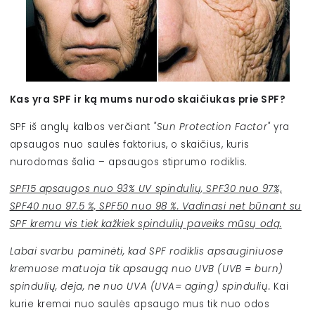
Kas yra SPF ir ką mums nurodo skaičiukas prie SPF?
SPF iš anglų kalbos verčiant
"Sun Protection Factor"
yra
apsaugos nuo saulės faktorius, o skaičius, kuris
nurodomas šalia – apsaugos stiprumo rodiklis.
SPF15 apsaugos nuo 93% UV spindulių, SPF30 nuo 97%,
SPF40 nuo 97.5 %, SPF50 nuo 98 %. Vadinasi net būnant su
SPF kremu vis tiek kažkiek spindulių paveiks mūsų odą.
Labai svarbu paminėti, kad SPF rodiklis apsauginiuose
kremuose matuoja tik apsaugą nuo UVB (UVB = burn)
spindulių, deja, ne nuo UVA (UVA= aging) spindulių.
Kai
kurie kremai nuo saulės apsaugo mus tik nuo odos