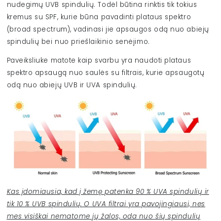
nudegimų UVB spindulių. Todėl būtina rinktis tik tokius
kremus su SPF, kurie būna pavadinti plataus spektro
(broad spectrum), vadinasi jie apsaugos odą nuo abiejų
spindulių bei nuo priešlaikinio senėjimo.
Paveiksliuke matote kaip svarbu yra naudoti plataus
spektro apsaugą nuo saulės su filtrais, kurie apsaugotų
odą nuo abiejų UVB ir UVA spindulių.
Kas įdomiausia, kad į žemę patenka 90 % UVA spindulių ir
tik 10 % UVB spindulių. O UVA filtrai yra pavojingiausi, nes
mes visiškai nematome jų žalos, oda nuo šių spindulių