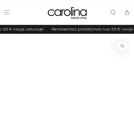
PRALEISTI
Krepšel
 € visoje Lietuvoje!
Nemokamas pristatymas nuo 69 € visoje Li
PEREITI Į PREKĖS
INFO