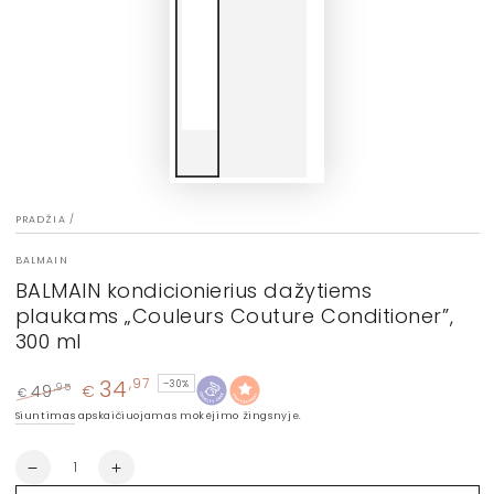
PRADŽIA
/
BALMAIN
BALMAIN kondicionierius dažytiems
plaukams „Couleurs Couture Conditioner”,
300 ml
34
,97
–30%
49
€
,95
€
Įprasta
Kaina
Siuntimas
apskaičiuojamas mokėjimo žingsnyje.
kaina
su
nuolaida
Kiekis
Sumažinti
Padidinti