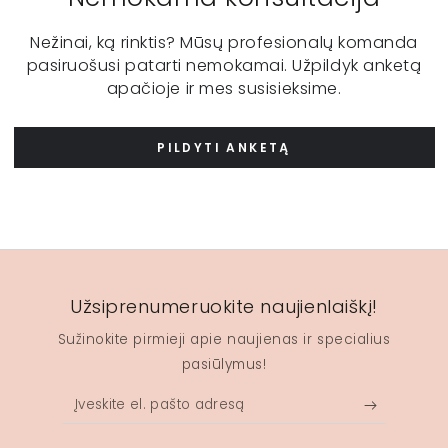
Nežinai, ką rinktis? Mūsų profesionalų komanda
pasiruošusi patarti nemokamai. Užpildyk anketą
apačioje ir mes susisieksime.
PILDYTI ANKETĄ
Užsiprenumeruokite naujienlaiškį!
Sužinokite pirmieji apie naujienas ir specialius
pasiūlymus!
Įveskite
el.
pašto