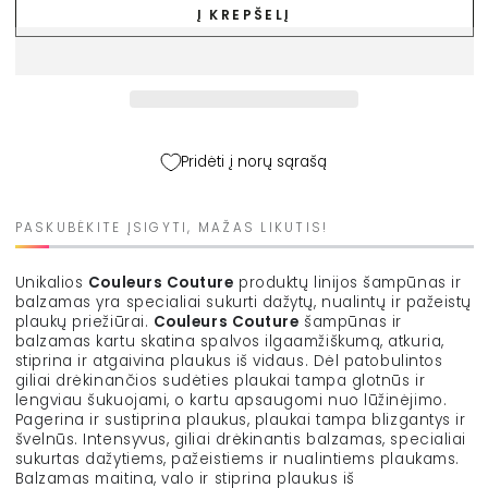
BALMAIN
BALMAIN
Į KREPŠELĮ
kondicionierius
kondicionierius
dažytiems
dažytiems
plaukams
plaukams
„Couleurs
„Couleurs
Couture
Couture
Conditioner”,
Conditioner”,
300
300
Pridėti į norų sąrašą
ml
ml
kiekį
kiekį
PASKUBĖKITE ĮSIGYTI, MAŽAS LIKUTIS!
Unikalios
Couleurs Couture
produktų linijos šampūnas ir
balzamas yra specialiai sukurti dažytų, nualintų ir pažeistų
plaukų priežiūrai.
Couleurs Couture
šampūnas ir
balzamas kartu skatina spalvos ilgaamžiškumą, atkuria,
stiprina ir atgaivina plaukus iš vidaus. Dėl patobulintos
giliai drėkinančios sudėties plaukai tampa glotnūs ir
lengviau šukuojami, o kartu apsaugomi nuo lūžinėjimo.
Pagerina ir sustiprina plaukus, plaukai tampa blizgantys ir
švelnūs. Intensyvus, giliai drėkinantis balzamas, specialiai
sukurtas dažytiems, pažeistiems ir nualintiems plaukams.
Balzamas maitina, valo ir stiprina plaukus iš