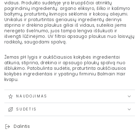
vidaus. Produkto sudėtyje yra kruopščiai atrinktų
pagrindinių ingredientų: argano eliksyro, šilko ir kašmyro
baltymų, praturtintų kvinojos sėklomis ir kokosų aliejumi.
Unikalus ir praturtintas geriausių ingredientų derinys
stiprina ir drėkina plaukus giliai iš vidaus, suteikia jiems
neregėto švelnumo, juos tampa lengva iššukuoti ir
išvengti lūžinėjimo. UV filtrai apsaugo plaukus nuo laisvųjų
radikalų, saugodami spalvą.
Žemas pH lygis ir aukščiausios kokybės ingredientai
atkuria, stiprina, drėkina ir apsaugo plaukų spalvą nuo
išblukimo. Patobulinta sudėtis, praturtinta aukščiausios
kokybės ingredientais ir ypatingu firminiu Balmain Hair
kvapu.
NAUDOJIMAS
SUDĖTIS
Dalintis