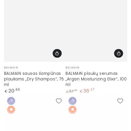
Prekinis
Prekinis
BALMAIN
BALMAIN
ženklas:
ženklas:
BALMAIN sausas šampūnas
BALMAIN plaukų serumas
plaukams „Dry Shampoo“, 75
„Argan Moisturizing Elixir“, 100
ml
ml
Įprasta
20
36
,95
,37
,95
51
€
€
€
kaina
Įprasta
Kaina
kaina
su
nuolaida