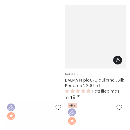
Prekinis
BALMAIN
ženklas:
BALMAIN plaukų dulksna „Silk
Perfume“, 200 ml
1 atsiliepimas
Įprasta
49
,95
€
kaina
–30%