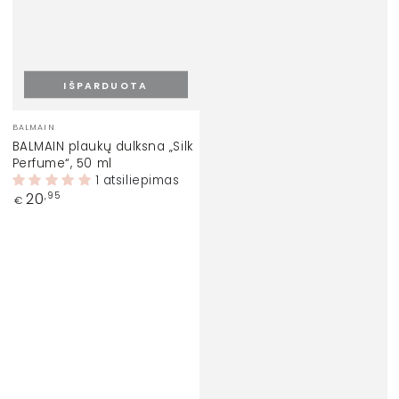
IŠPARDUOTA
Prekinis
BALMAIN
ženklas:
BALMAIN plaukų dulksna „Silk
Perfume“, 50 ml
1 atsiliepimas
Įprasta
20
,95
€
kaina