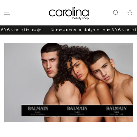
PRALEISTI
Krepšel
oje Lietuvoje!
Nemokamas pristatymas nuo 69 € visoje Lietuvoj