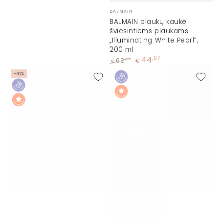
Prekinis
BALMAIN
ženklas:
BALMAIN plaukų kaukė
šviesintiems plaukams
„Illuminating White Pearl“,
200 ml
44
,07
,95
62
€
€
Įprasta
Kaina
–30%
kaina
su
nuolaida