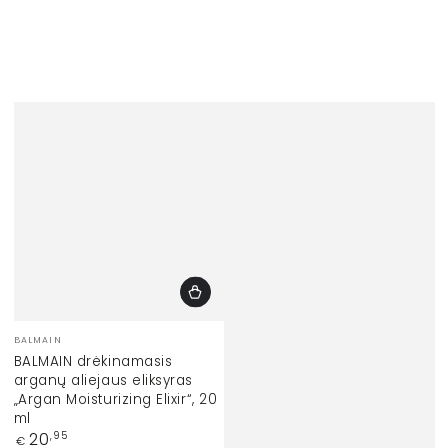
Prekinis
BALMAIN
ženklas:
BALMAIN drėkinamasis
arganų aliejaus eliksyras
„Argan Moisturizing Elixir“, 20
ml
Įprasta
20
,95
€