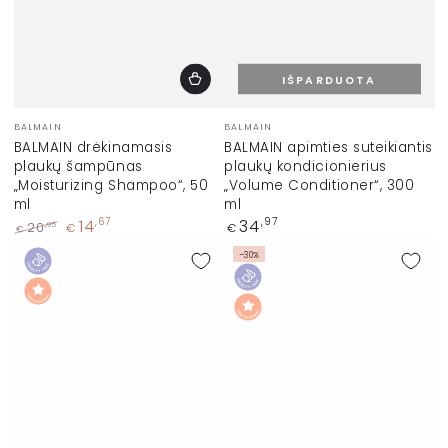
IŠPARDUOTA
Prekinis
Prekinis
BALMAIN
BALMAIN
ženklas:
ženklas:
BALMAIN drėkinamasis
BALMAIN apimties suteikiantis
plaukų šampūnas
plaukų kondicionierius
„Moisturizing Shampoo“, 50
„Volume Conditioner“, 300
ml
ml
Įprasta
14
34
,67
,97
,95
20
€
€
€
kaina
Įprasta
Kaina
–30%
kaina
su
nuolaida