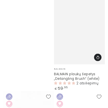
Prekinis
BALMAIN
ženklas:
BALMAIN plaukų šepetys
„Detangling Brush“ (white)
2 atsiliepimų
Įprasta
59
,95
€
kaina