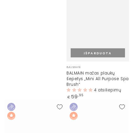
IŠPARDUOTA
Prekinis
BALMAIN
ženklas:
BALMAIN mažas plaukų
šepetys „Mini All Purpose Spa
Brush“
4 atsiliepimų
Įprasta
59
,95
€
kaina