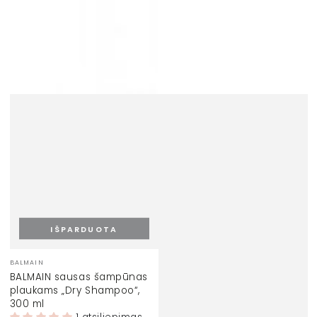
IŠPARDUOTA
Prekinis
BALMAIN
ženklas:
BALMAIN sausas šampūnas
plaukams „Dry Shampoo“,
300 ml