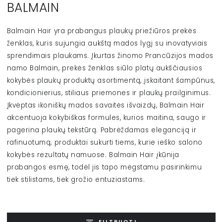
BALMAIN
Balmain Hair yra prabangus plaukų priežiūros prekės
ženklas, kuris sujungia aukštą mados lygį su inovatyviais
sprendimais plaukams. Įkurtas žinomo Prancūzijos mados
namo Balmain, prekės ženklas siūlo platų aukščiausios
kokybės plaukų produktų asortimentą, įskaitant šampūnus,
kondicionierius, stiliaus priemones ir plaukų prailginimus.
Įkvėptas ikoniškų mados savaitės išvaizdų, Balmain Hair
akcentuoja kokybiškas formules, kurios maitina, saugo ir
pagerina plaukų tekstūrą. Pabrėždamas eleganciją ir
rafinuotumą, produktai sukurti tiems, kurie ieško salono
kokybės rezultatų namuose. Balmain Hair įkūnija
prabangos esmę, todėl jis tapo mėgstamu pasirinkimu
tiek stilistams, tiek grožio entuziastams.
FILTRUOTI