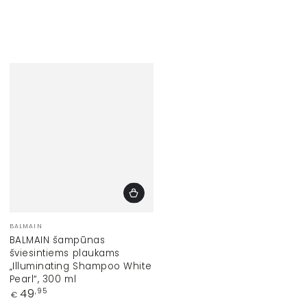
Prekinis
BALMAIN
ženklas:
BALMAIN šampūnas
šviesintiems plaukams
„Illuminating Shampoo White
Pearl“, 300 ml
Įprasta
49
,95
€
kaina